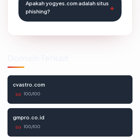
Apakah yogyes.com adalah situs
phishing?
Domain Terkait
cvastro.com
100/100
SG
gmpro.co.id
100/100
SG