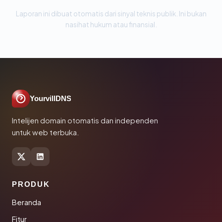
Laporan ini dibuat otomatis dari sinyal teknis publik. Ini bukan
nasihat hukum atau finansial.
YourvillDNS
Intelijen domain otomatis dan independen
untuk web terbuka.
PRODUK
Beranda
Fitur