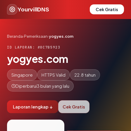
YourvillDNS
Cek Gratis
Beranda
›
Pemeriksaan
›
yogyes.com
ID LAPORAN: #0C7B5923
yogyes.com
Singapore
HTTPS Valid
22.8 tahun
Diperbarui
3 bulan yang lalu
Laporan lengkap ↓
Cek Gratis