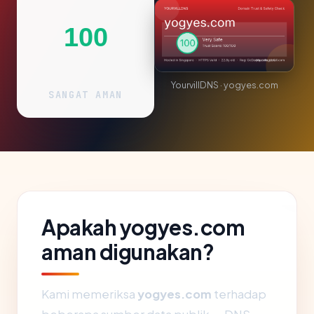
100
YourvillDNS · yogyes.com
SANGAT AMAN
Apakah yogyes.com
aman digunakan?
Kami memeriksa
yogyes.com
terhadap