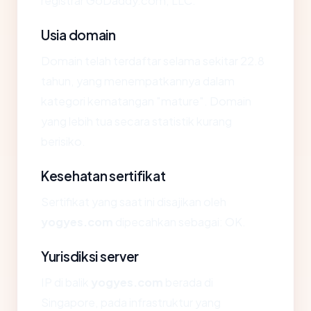
registrar GoDaddy.com, LLC.
Usia domain
Domain telah terdaftar selama sekitar 22.8
tahun, yang menempatkannya dalam
kategori kematangan "mature". Domain
yang lebih tua secara statistik kurang
berisiko.
Kesehatan sertifikat
Sertifikat yang saat ini disajikan oleh
yogyes.com
dipecahkan sebagai: OK.
Yurisdiksi server
IP di balik
yogyes.com
berada di
Singapore, pada infrastruktur yang