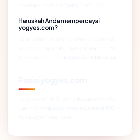
disediakan oleh GoDaddy.com, LLC.
Haruskah Anda mempercayai
yogyes.com?
Skor kami murni teknis. Situs dengan SSL
valid, beberapa tahun riwayat, dan registrar
terkemuka cenderung berskor lebih tinggi.
Posisi yogyes.com
Pada skala 0-100, pemeriksaan otomatis
kami menempatkan
yogyes.com
di
100
—
itu kategori "very_safe".