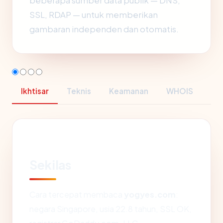
beberapa sumber data publik — DNS,
SSL, RDAP — untuk memberikan
gambaran independen dan otomatis.
Ikhtisar
Teknis
Keamanan
WHOIS
Sekilas
Cara tercepat membaca
yogyes.com
:
negara Singapore, usia 22.8 tahun, SSL OK,