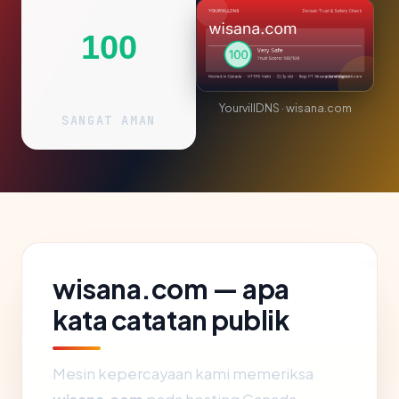
100
YourvillDNS · wisana.com
SANGAT AMAN
wisana.com — apa
kata catatan publik
Mesin kepercayaan kami memeriksa