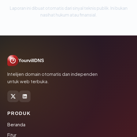
Laporan ini dibuat otomatis dari sinyal teknis publik. Ini bukan
nasihat hukum atau finansial.
YourvillDNS
Intelijen domain otomatis dan independen
untuk web terbuka.
PRODUK
Beranda
Fitur