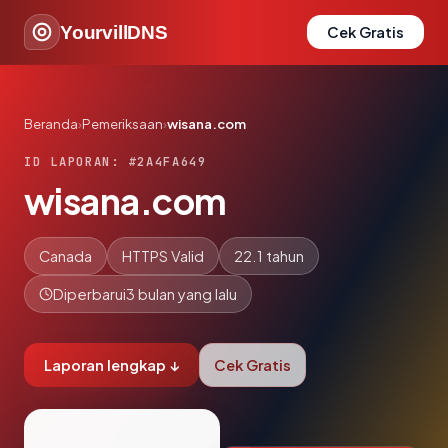
YourvillDNS
Cek Gratis
Beranda
›
Pemeriksaan
›
wisana.com
ID LAPORAN: #2A4FA649
wisana.com
Canada
HTTPS Valid
22.1 tahun
Diperbarui
3 bulan yang lalu
Laporan lengkap ↓
Cek Gratis