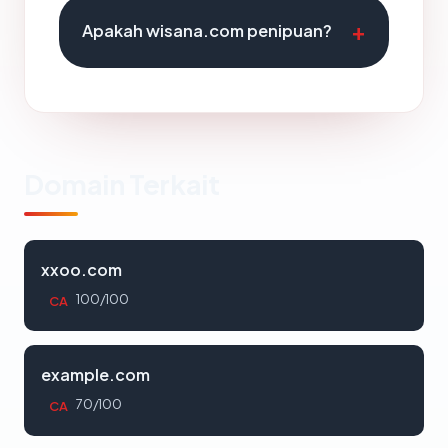
Apakah wisana.com penipuan?
Domain Terkait
xxoo.com
100/100
CA
example.com
70/100
CA