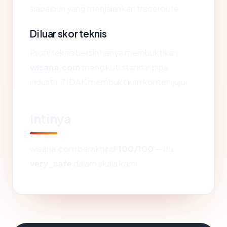
siapa pun yang menjalankan traceroute.
Di luar skor teknis
Profil teknis bersih hanya membuktikan
wisana.com
mengikuti standar pipa
industri. TIDAK membuktikan konten jujur.
Intinya
wisana.com berakhir di
100/100
— itu
very_safe
dalam skala kami.