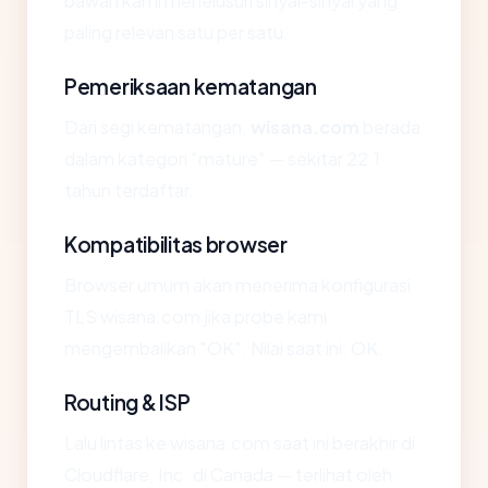
bawah kami menelusuri sinyal-sinyal yang
paling relevan satu per satu.
Pemeriksaan kematangan
Dari segi kematangan,
wisana.com
berada
dalam kategori "mature" — sekitar 22.1
tahun terdaftar.
Kompatibilitas browser
Browser umum akan menerima konfigurasi
TLS wisana.com jika probe kami
mengembalikan "OK". Nilai saat ini: OK.
Routing & ISP
Lalu lintas ke wisana.com saat ini berakhir di
Cloudflare, Inc. di Canada — terlihat oleh