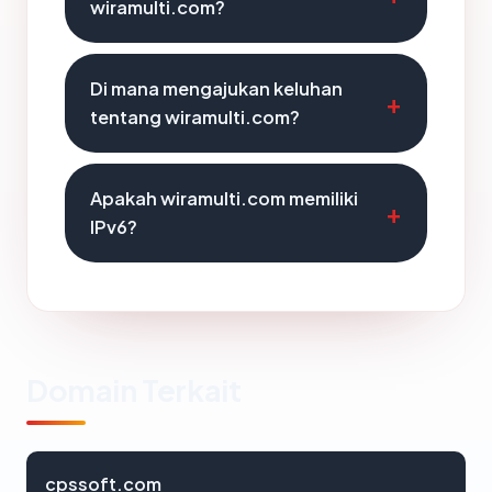
wiramulti.com?
Di mana mengajukan keluhan
tentang wiramulti.com?
Apakah wiramulti.com memiliki
IPv6?
Domain Terkait
cpssoft.com