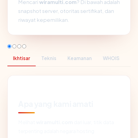
Mencari
wiramulti.com
? Di bawah adalah
snapshot server, otoritas sertifikat, dan
riwayat kepemilikan.
Ikhtisar
Teknis
Keamanan
WHOIS
Apa yang kami amati
Melihat
wiramulti.com
dari luar, titik data
terpenting adalah negara hosting