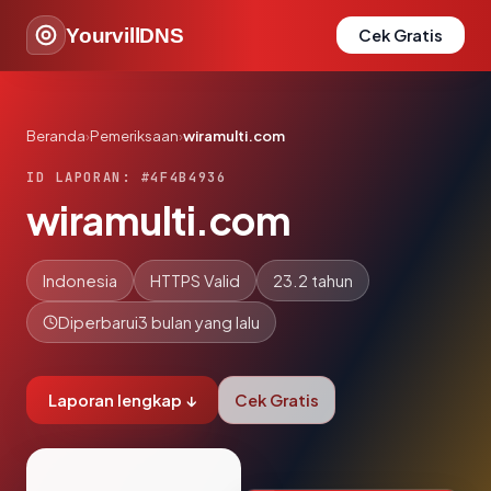
YourvillDNS
Cek Gratis
Beranda
›
Pemeriksaan
›
wiramulti.com
ID LAPORAN: #4F4B4936
wiramulti.com
Indonesia
HTTPS Valid
23.2 tahun
Diperbarui
3 bulan yang lalu
Laporan lengkap ↓
Cek Gratis