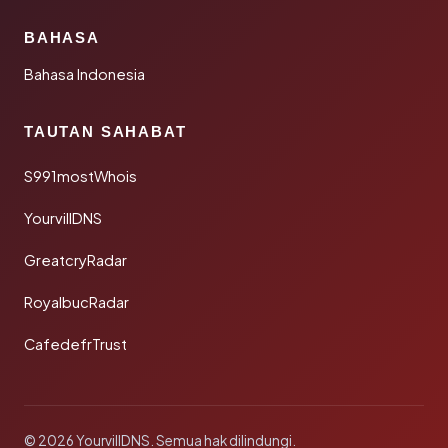
BAHASA
Bahasa Indonesia
TAUTAN SAHABAT
S991mostWhois
YourvillDNS
GreatcryRadar
RoyalbucRadar
CafedefrTrust
© 2026 YourvillDNS. Semua hak dilindungi.