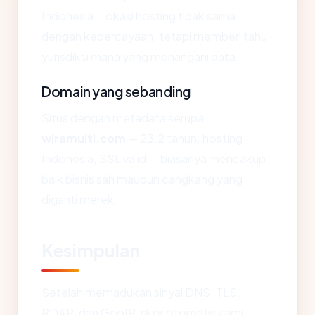
Indonesia. Lokasi hosting tidak sama
dengan kepercayaan, tetapi memberi tahu
yurisdiksi mana yang menangani data.
Domain yang sebanding
Situs dengan metadata serupa
wiramulti.com
— 23.2 tahun, hosting
Indonesia, SSL valid — biasanya mencakup
baik bisnis sah maupun cangkang yang
diganti merek.
Kesimpulan
Setelah memadukan sinyal DNS, TLS,
RDAP, dan GeoIP, skor otomatis kami