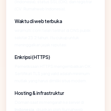
(Indonesia), status SSL (OK), dan registrar
(CV. Rumahweb Indonesia).
Waktu di web terbuka
wiramulti.com telah terlihat di DNS publik
sekitar 23.2 tahun. Itu cukup untuk
meninggalkan jejak reputasi.
Enkripsi (HTTPS)
Pemeriksaan HTTPS mengembalikan OK.
Sertifikat TLS yang valid adalah minimum
mutlak yang harus dimiliki situs modern.
Hosting & infrastruktur
Domain saat ini mengarah ke server di
Indonesia
, disajikan oleh Rumahweb