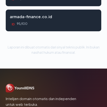
armada-finance.co.id
95/100
ID
Laporan ini dibuat otomatis dari sinyal teknis publik. Ini bukan
nasihat hukum atau finansial.
YourvillDNS
Intelijen domain otomatis dan independen
untuk web terbuka.