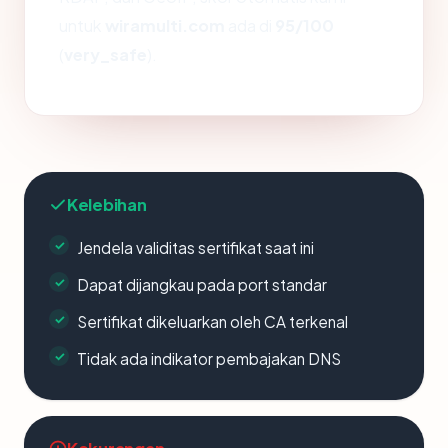
untuk
wiramulti.com
ada di
95/100
(
very_safe
).
Kelebihan
Jendela validitas sertifikat saat ini
Dapat dijangkau pada port standar
Sertifikat dikeluarkan oleh CA terkenal
Tidak ada indikator pembajakan DNS