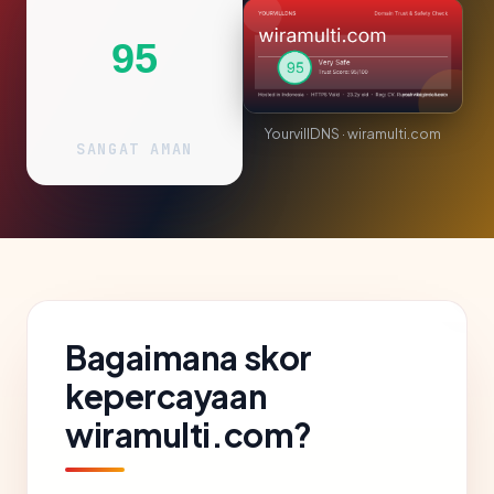
95
YourvillDNS · wiramulti.com
SANGAT AMAN
Bagaimana skor
kepercayaan
wiramulti.com?