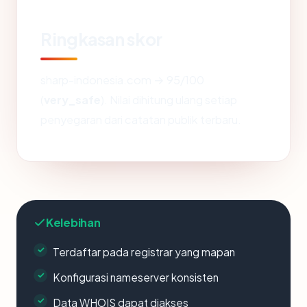
Ringkasan skor
sharp-indonesia.com → 95/100
(
very_safe
). Nilai dihitung ulang setiap
penyegaran dari catatan publik terbaru.
Kelebihan
Terdaftar pada registrar yang mapan
Konfigurasi nameserver konsisten
Data WHOIS dapat diakses