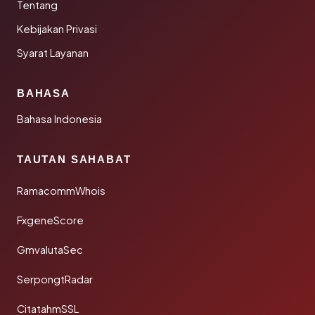
Tentang
Kebijakan Privasi
Syarat Layanan
BAHASA
Bahasa Indonesia
TAUTAN SAHABAT
RamacommWhois
FxgeneScore
GmvalutaSec
SerpongtRadar
CitatahmSSL