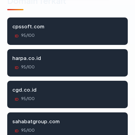
Domain Terkait
cpssoft.com
95/100
ID
harpa.co.id
95/100
ID
cgd.co.id
95/100
ID
sahabatgroup.com
95/100
ID