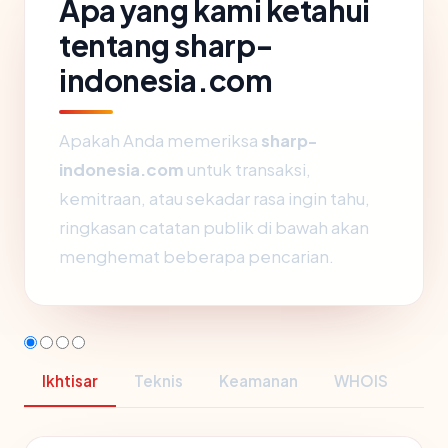
Apa yang kami ketahui
tentang sharp-
indonesia.com
Apakah Anda memeriksa
sharp-
indonesia.com
untuk transaksi,
kemitraan, atau sekadar rasa ingin tahu,
ringkasan catatan publik di bawah akan
menghemat beberapa pencarian.
Ikhtisar
Teknis
Keamanan
WHOIS