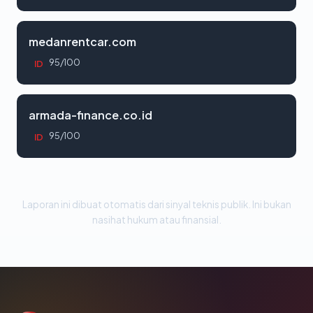
medanrentcar.com
95/100
ID
armada-finance.co.id
95/100
ID
Laporan ini dibuat otomatis dari sinyal teknis publik. Ini bukan
nasihat hukum atau finansial.