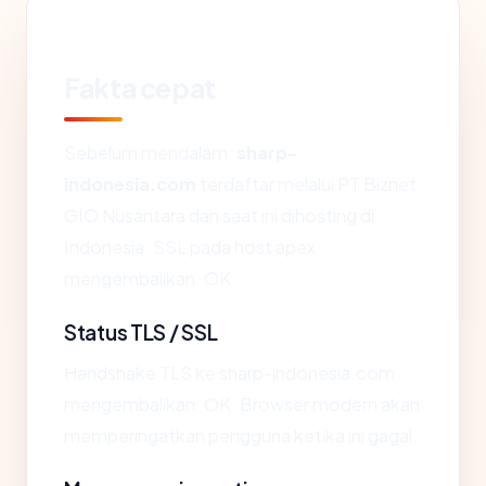
Fakta cepat
Sebelum mendalam:
sharp-
indonesia.com
terdaftar melalui PT Biznet
GIO Nusantara dan saat ini dihosting di
Indonesia. SSL pada host apex
mengembalikan: OK.
Status TLS / SSL
Handshake TLS ke sharp-indonesia.com
mengembalikan: OK. Browser modern akan
memperingatkan pengguna ketika ini gagal.