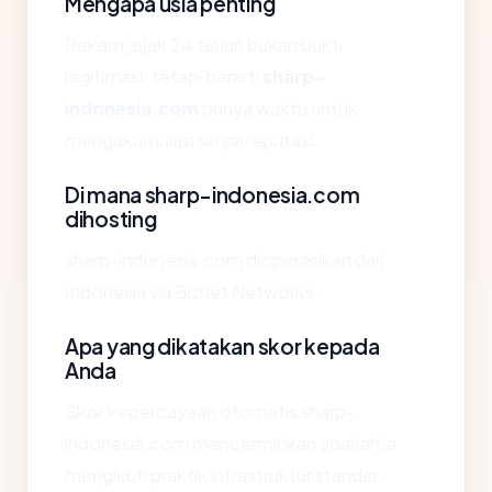
Mengapa usia penting
Rekam jejak 24 tahun bukan bukti
legitimasi, tetapi berarti
sharp-
indonesia.com
punya waktu untuk
mengakumulasi sinyal reputasi.
Di mana sharp-indonesia.com
dihosting
sharp-indonesia.com dioperasikan dari
Indonesia via Biznet Networks.
Apa yang dikatakan skor kepada
Anda
Skor kepercayaan otomatis sharp-
indonesia.com mencerminkan apakah ia
mengikuti praktik infrastruktur standar.