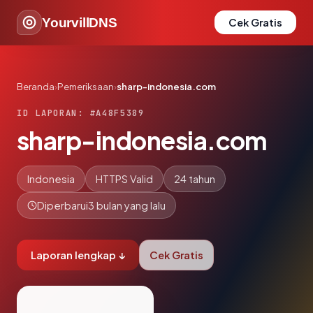
YourvillDNS
Cek Gratis
Beranda
›
Pemeriksaan
›
sharp-indonesia.com
ID LAPORAN: #A48F5389
sharp-indonesia.com
Indonesia
HTTPS Valid
24 tahun
Diperbarui
3 bulan yang lalu
Laporan lengkap ↓
Cek Gratis