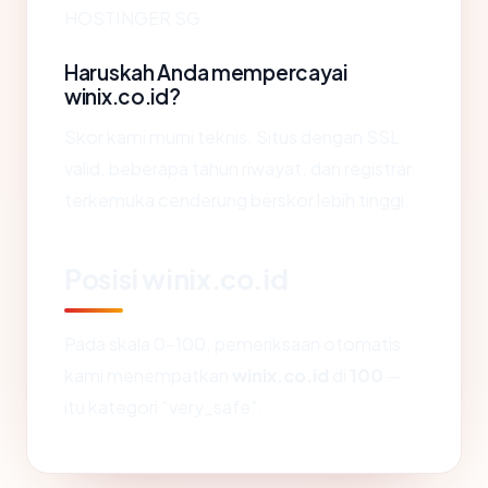
HOSTINGER SG.
Haruskah Anda mempercayai
winix.co.id?
Skor kami murni teknis. Situs dengan SSL
valid, beberapa tahun riwayat, dan registrar
terkemuka cenderung berskor lebih tinggi.
Posisi winix.co.id
Pada skala 0-100, pemeriksaan otomatis
kami menempatkan
winix.co.id
di
100
—
itu kategori "very_safe".