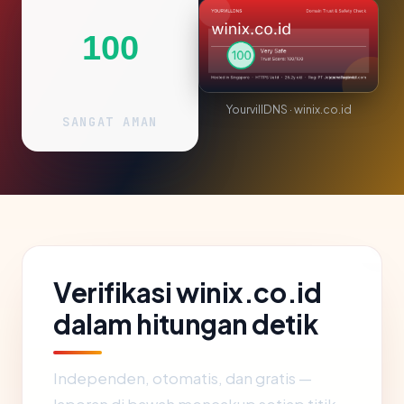
100
YourvillDNS · winix.co.id
SANGAT AMAN
Verifikasi winix.co.id
dalam hitungan detik
Independen, otomatis, dan gratis —