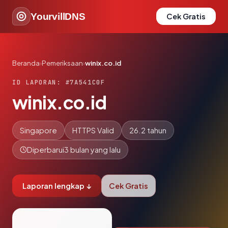
YourvillDNS
Cek Gratis
Beranda
›
Pemeriksaan
›
winix.co.id
ID LAPORAN: #7A541C0F
winix.co.id
Singapore
HTTPS Valid
26.2 tahun
Diperbarui
3 bulan yang lalu
Laporan lengkap ↓
Cek Gratis