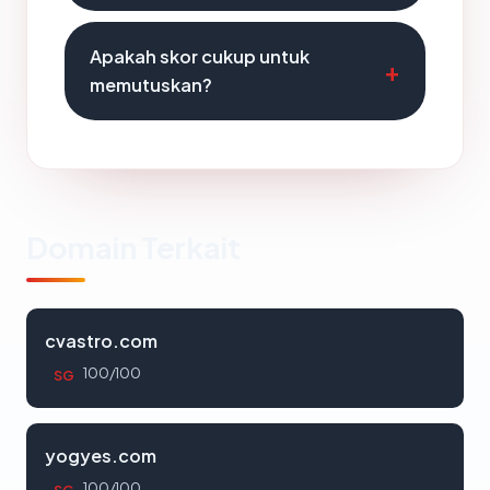
Apakah skor cukup untuk
memutuskan?
Domain Terkait
cvastro.com
100/100
SG
yogyes.com
100/100