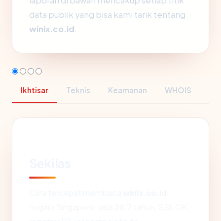
laporan di bawah mencakup setiap titik
data publik yang bisa kami tarik tentang
winix.co.id
.
Ikhtisar
Teknis
Keamanan
WHOIS
Sekilas
Cara tercepat membaca
winix.co.id
:
negara Singapore, usia 26.2 tahun, SSL OK,