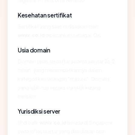
registrar PT Jetcoms Netindo.
Kesehatan sertifikat
Sertifikat yang saat ini disajikan oleh
winix.co.id
dipecahkan sebagai: OK.
Usia domain
Domain telah terdaftar selama sekitar 26.2
tahun, yang menempatkannya dalam
kategori kematangan "mature". Domain
yang lebih tua secara statistik kurang
berisiko.
Yurisdiksi server
IP di balik
winix.co.id
berada di Singapore,
pada infrastruktur yang disediakan oleh