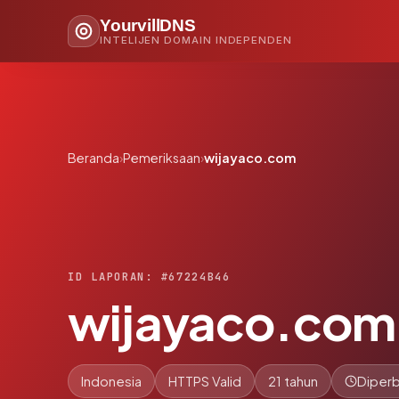
YourvillDNS
INTELIJEN DOMAIN INDEPENDEN
Beranda
›
Pemeriksaan
›
wijayaco.com
ID LAPORAN: #67224B46
wijayaco.com
Indonesia
HTTPS Valid
21 tahun
Diperb