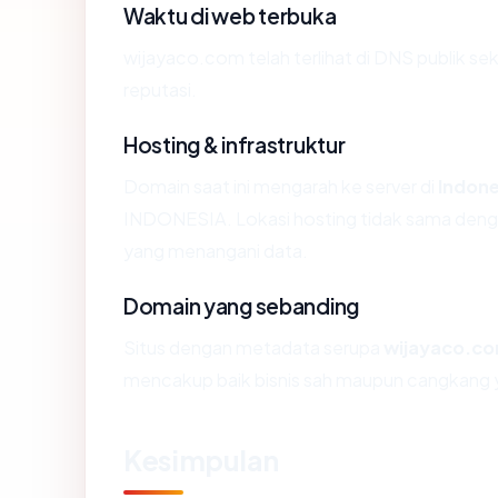
Waktu di web terbuka
wijayaco.com telah terlihat di DNS publik sek
reputasi.
Hosting & infrastruktur
Domain saat ini mengarah ke server di
Indone
INDONESIA. Lokasi hosting tidak sama denga
yang menangani data.
Domain yang sebanding
Situs dengan metadata serupa
wijayaco.c
mencakup baik bisnis sah maupun cangkang y
Kesimpulan