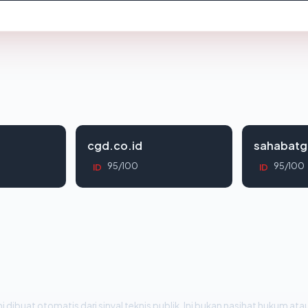
cgd.co.id
sahabatg
95/100
95/100
ID
ID
i dibuat otomatis dari sinyal teknis publik. Ini bukan nasihat hukum atau