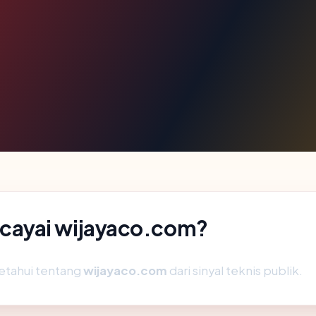
cayai wijayaco.com?
etahui tentang
wijayaco.com
dari sinyal teknis publik.