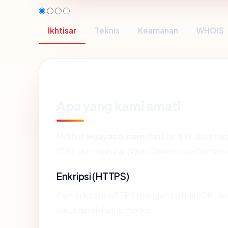
Ikhtisar
Teknis
Keamanan
WHOIS
Apa yang kami amati
Melihat
wijayaco.com
dari luar, titik data 
(OK), dan registrar (Web Commerce Commun
Enkripsi (HTTPS)
Pemeriksaan HTTPS mengembalikan OK. Serti
harus dimiliki situs modern.