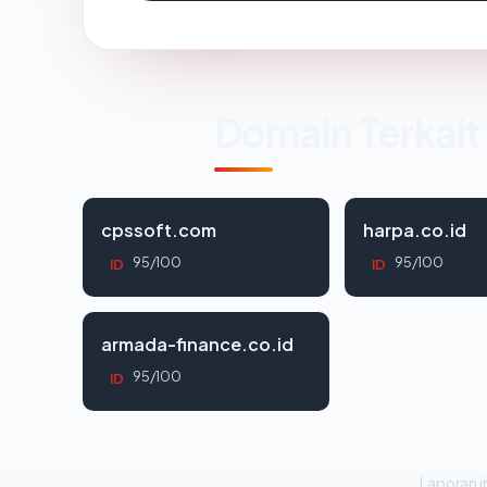
Domain Terkait
cpssoft.com
harpa.co.id
95/100
95/100
ID
ID
armada-finance.co.id
95/100
ID
Laporan in