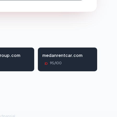
roup.com
medanrentcar.com
95/100
ID
 finansial.