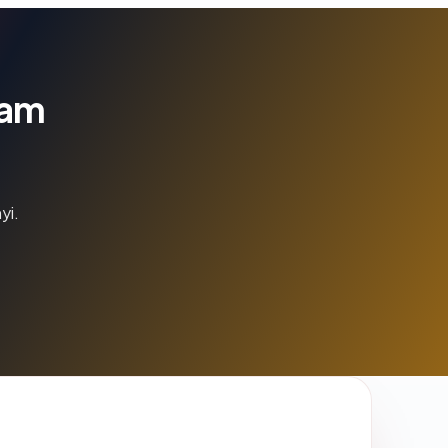
lam
yi.