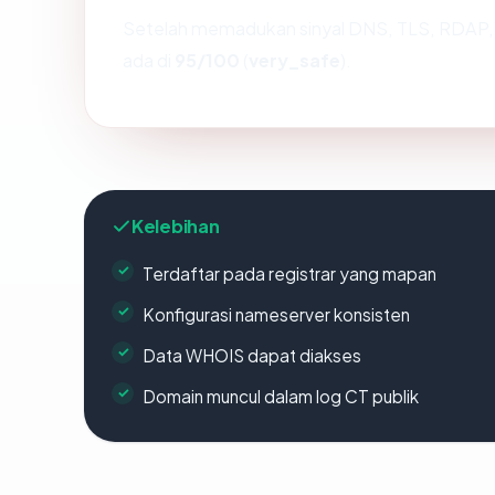
Setelah memadukan sinyal DNS, TLS, RDAP, 
ada di
95/100
(
very_safe
).
Kelebihan
Terdaftar pada registrar yang mapan
Konfigurasi nameserver konsisten
Data WHOIS dapat diakses
Domain muncul dalam log CT publik