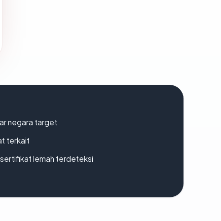
uar negara target
t terkait
ertifikat lemah terdeteksi