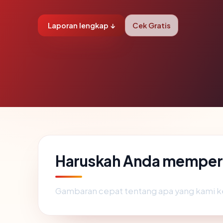
Laporan lengkap ↓
Cek Gratis
Haruskah Anda memper
Gambaran cepat tentang apa yang kami k