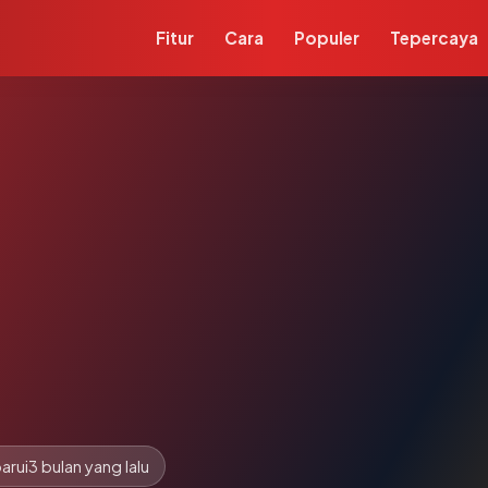
Fitur
Cara
Populer
Tepercaya
arui
3 bulan yang lalu