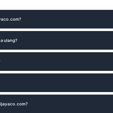
jayaco.com?
sa ulang?
?
wijayaco.com?