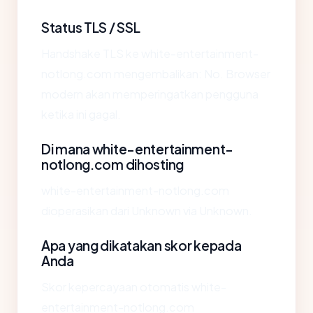
Status TLS / SSL
Handshake TLS ke white-entertainment-
notlong.com mengembalikan: No. Browser
modern akan memperingatkan pengguna
ketika ini gagal.
Di mana white-entertainment-
notlong.com dihosting
white-entertainment-notlong.com
dioperasikan dari Unknown via Unknown.
Apa yang dikatakan skor kepada
Anda
Skor kepercayaan otomatis white-
entertainment-notlong.com