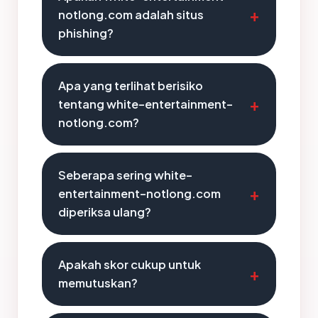
notlong.com adalah situs
phishing?
Apa yang terlihat berisiko
tentang white-entertainment-
notlong.com?
Seberapa sering white-
entertainment-notlong.com
diperiksa ulang?
Apakah skor cukup untuk
memutuskan?