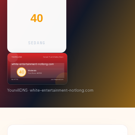
40
SEDANG
YourvillDNS · white-entertainment-notlong.com