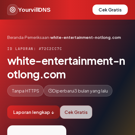
YourvillDNS
Cek Gratis
Beranda
›
Pemeriksaan
›
white-entertainment-notlong.com
ID LAPORAN: #72C2CC7C
white-entertainment-n
otlong.com
Tanpa HTTPS
Diperbarui
3 bulan yang lalu
Laporan lengkap ↓
Cek Gratis