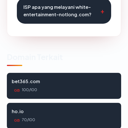
ISP apa yang melayani white-
entertainment-notlong.com?
Domain Terkait
bet365.com
100/100
GB
ho.io
70/100
GB