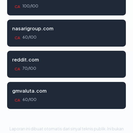
100/100
CA
nasarigroup.com
60/100
CA
reddit.com
70/100
CA
gmvaluta.com
60/100
CA
Laporan ini dibuat otomatis dari sinyal teknis publik. Ini bukan