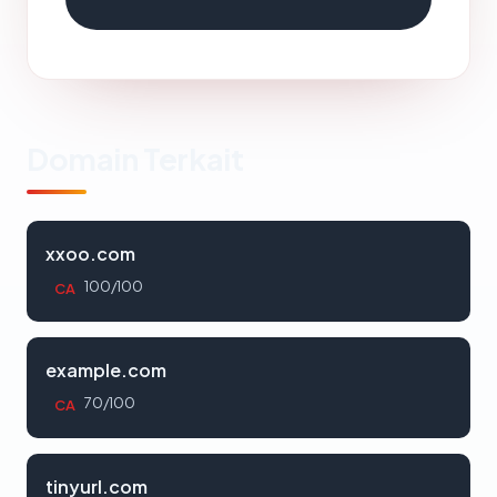
Domain Terkait
xxoo.com
100/100
CA
example.com
70/100
CA
tinyurl.com