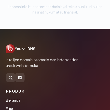
Laporan ini dibuat otomatis dari sinyal teknis publik. Ini bukan
nasihat hukum atau finansial.
YourvillDNS
Intelijen domain otomatis dan independen
untuk web terbuka.
PRODUK
Beranda
Fitur