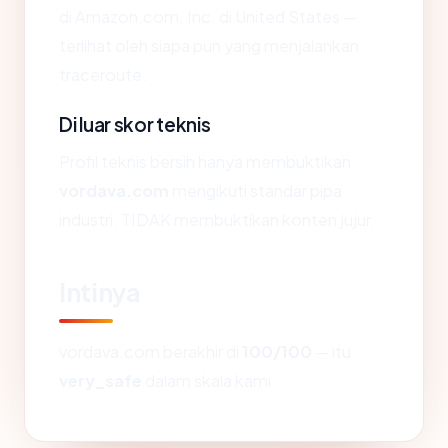
di Amazon.com, Inc. di United States —
terlihat oleh siapa pun yang menjalankan
traceroute.
Di luar skor teknis
Profil teknis bersih hanya membuktikan
vordava.com
mengikuti standar pipa
industri. TIDAK membuktikan konten jujur.
Intinya
vordava.com berakhir di
100/100
— itu
very_safe
dalam skala kami.