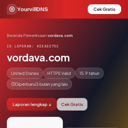
YourvillDNS
Cek Gratis
Beranda
›
Pemeriksaan
›
vordava.com
ID LAPORAN: #2EAD275C
vordava.com
United States
HTTPS Valid
15.9 tahun
Diperbarui
3 bulan yang lalu
Laporan lengkap ↓
Cek Gratis