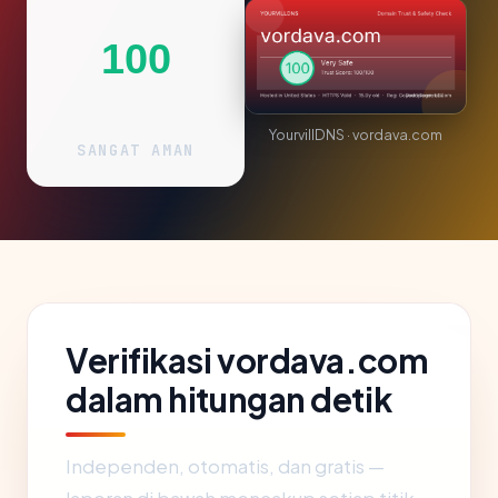
100
YourvillDNS · vordava.com
SANGAT AMAN
Verifikasi vordava.com
dalam hitungan detik
Independen, otomatis, dan gratis —