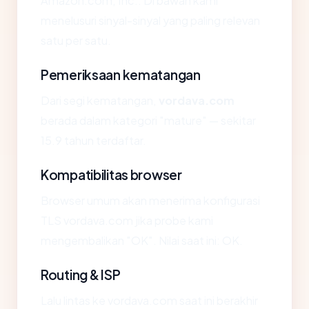
Amazon.com, Inc.. Di bawah kami
menelusuri sinyal-sinyal yang paling relevan
satu per satu.
Pemeriksaan kematangan
Dari segi kematangan,
vordava.com
berada dalam kategori "mature" — sekitar
15.9 tahun terdaftar.
Kompatibilitas browser
Browser umum akan menerima konfigurasi
TLS vordava.com jika probe kami
mengembalikan "OK". Nilai saat ini: OK.
Routing & ISP
Lalu lintas ke vordava.com saat ini berakhir