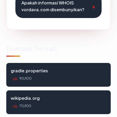
Apakah informasi WHOIS
vordava.com disembunyikan?
Domain Terkait
gradle.properties
90/100
US
wikipedia.org
70/100
US