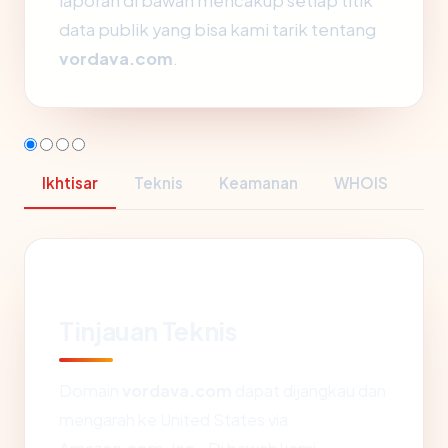
laporan di bawah mencakup setiap titik
data publik yang bisa kami tarik tentang
vordava.com
.
Ikhtisar
Teknis
Keamanan
WHOIS
Tinjauan Teknis
Domain
vordava.com
dapat dijangkau dan
mengarah ke United States via