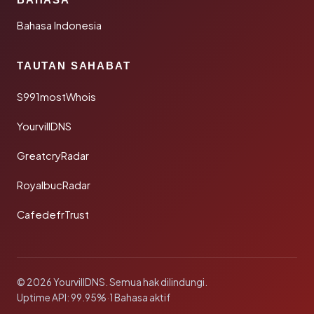
Bahasa Indonesia
TAUTAN SAHABAT
S991mostWhois
YourvillDNS
GreatcryRadar
RoyalbucRadar
CafedefrTrust
© 2026 YourvillDNS. Semua hak dilindungi.
Uptime API: 99.95%
·
1 Bahasa aktif