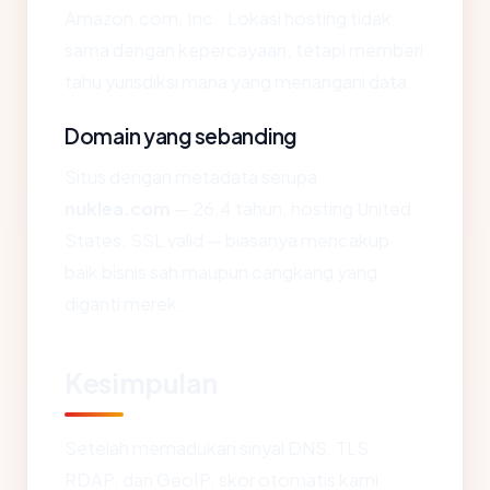
Amazon.com, Inc.. Lokasi hosting tidak
sama dengan kepercayaan, tetapi memberi
tahu yurisdiksi mana yang menangani data.
Domain yang sebanding
Situs dengan metadata serupa
nuklea.com
— 26.4 tahun, hosting United
States, SSL valid — biasanya mencakup
baik bisnis sah maupun cangkang yang
diganti merek.
Kesimpulan
Setelah memadukan sinyal DNS, TLS,
RDAP, dan GeoIP, skor otomatis kami