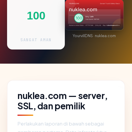
100
YourvillDNS · nuklea.com
SANGAT AMAN
nuklea.com — server,
SSL, dan pemilik
Perlakukan laporan di bawah sebagai