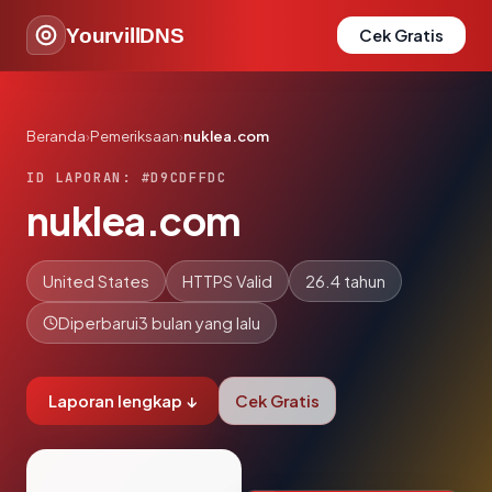
YourvillDNS
Cek Gratis
Beranda
›
Pemeriksaan
›
nuklea.com
ID LAPORAN: #D9CDFFDC
nuklea.com
United States
HTTPS Valid
26.4 tahun
Diperbarui
3 bulan yang lalu
Laporan lengkap ↓
Cek Gratis