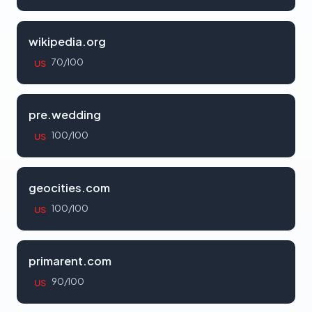
wikipedia.org
70/100
US
pre.wedding
100/100
US
geocities.com
100/100
US
primarent.com
90/100
US