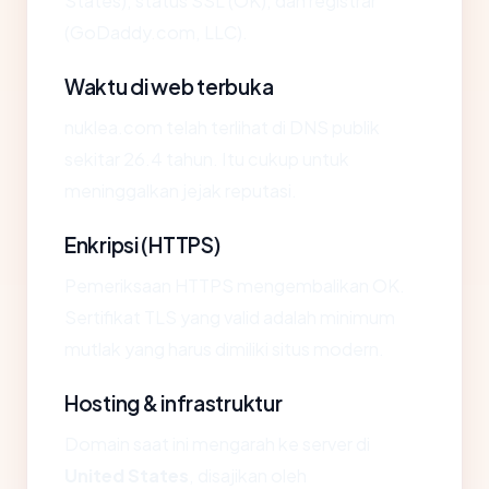
States), status SSL (OK), dan registrar
(GoDaddy.com, LLC).
Waktu di web terbuka
nuklea.com telah terlihat di DNS publik
sekitar 26.4 tahun. Itu cukup untuk
meninggalkan jejak reputasi.
Enkripsi (HTTPS)
Pemeriksaan HTTPS mengembalikan OK.
Sertifikat TLS yang valid adalah minimum
mutlak yang harus dimiliki situs modern.
Hosting & infrastruktur
Domain saat ini mengarah ke server di
United States
, disajikan oleh