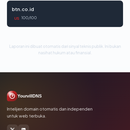
btn.co.id
100/100
US
Laporan ini dibuat otomatis dari sinyal teknis publik. Ini bukan
nasihat hukum atau finansial.
YourvillDNS
Intelijen domain otomatis dan independen
untuk web terbuka.