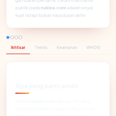
gambaran pertama. Data infrastruktur
publik pada
nuklea.com
adalah sinyal
kuat tetapi bukan keputusan akhir.
Ikhtisar
Teknis
Keamanan
WHOIS
Apa yang kami amati
Melihat
nuklea.com
dari luar, titik data
terpenting adalah negara hosting (United