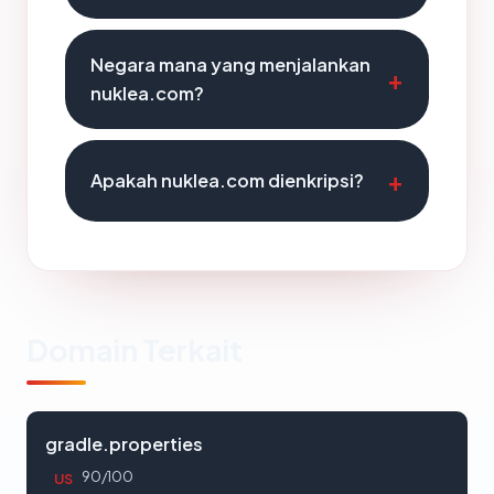
Negara mana yang menjalankan
nuklea.com?
Apakah nuklea.com dienkripsi?
Domain Terkait
gradle.properties
90/100
US