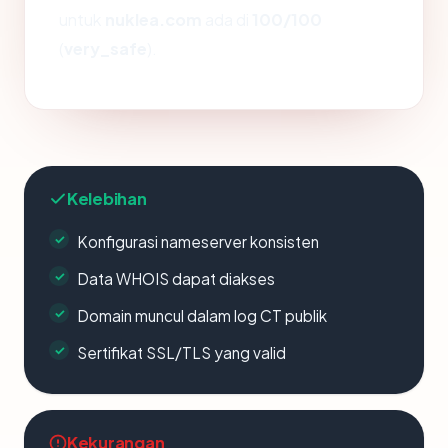
untuk
nuklea.com
ada di
100/100
(
very_safe
).
Kelebihan
Konfigurasi nameserver konsisten
Data WHOIS dapat diakses
Domain muncul dalam log CT publik
Sertifikat SSL/TLS yang valid
Kekurangan