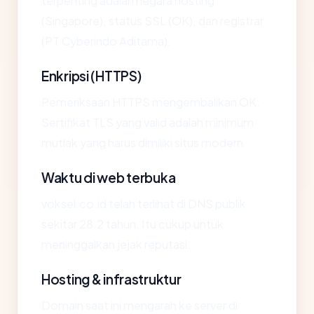
terpenting adalah negara hosting
(Singapore), status SSL (OK), dan registrar
(PT Cyberindo Aditama).
Enkripsi (HTTPS)
Pemeriksaan HTTPS mengembalikan OK.
Sertifikat TLS yang valid adalah minimum
mutlak yang harus dimiliki situs modern.
Waktu di web terbuka
voksel.co.id telah terlihat di DNS publik
sekitar 28.2 tahun. Itu cukup untuk
meninggalkan jejak reputasi.
Hosting & infrastruktur
Domain saat ini mengarah ke server di