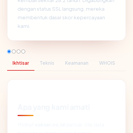
kembali sekitar 28.2 tahun. Digabungkan
dengan status SSL langsung, mereka
membentuk dasar skor kepercayaan
kami.
Ikhtisar
Teknis
Keamanan
WHOIS
Apa yang kami amati
Melihat
voksel.co.id
dari luar, titik data