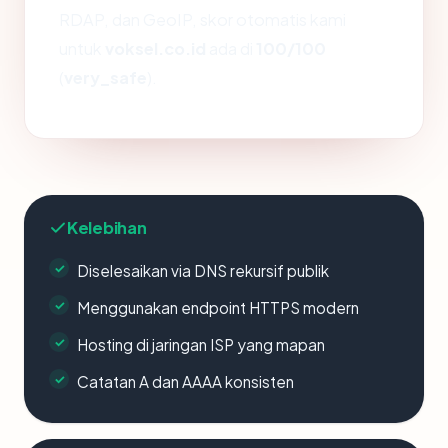
RDAP, dan GeoIP, skor otomatis kami
untuk
voksel.co.id
ada di
100/100
(
very_safe
).
Kelebihan
Diselesaikan via DNS rekursif publik
Menggunakan endpoint HTTPS modern
Hosting di jaringan ISP yang mapan
Catatan A dan AAAA konsisten