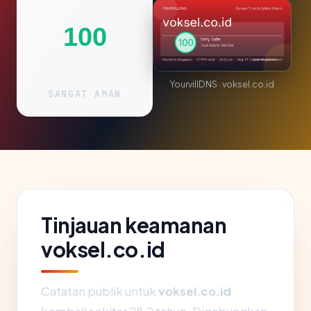
100
YourvillDNS · voksel.co.id
SANGAT AMAN
Tinjauan keamanan
voksel.co.id
Catatan publik untuk
voksel.co.id