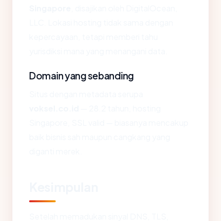
Singapore
, disajikan oleh DigitalOcean,
LLC. Lokasi hosting tidak sama dengan
kepercayaan, tetapi memberi tahu
yurisdiksi mana yang menangani data.
Domain yang sebanding
Situs dengan metadata serupa
voksel.co.id
— 28.2 tahun, hosting
Singapore, SSL valid — biasanya mencakup
baik bisnis sah maupun cangkang yang
diganti merek.
Kesimpulan
Setelah memadukan sinyal DNS, TLS,