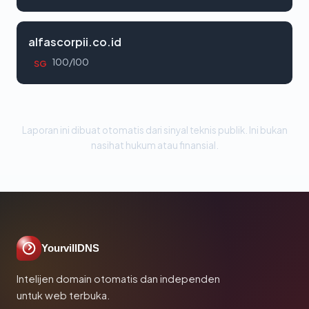
alfascorpii.co.id
100/100
SG
Laporan ini dibuat otomatis dari sinyal teknis publik. Ini bukan
nasihat hukum atau finansial.
YourvillDNS
Intelijen domain otomatis dan independen
untuk web terbuka.