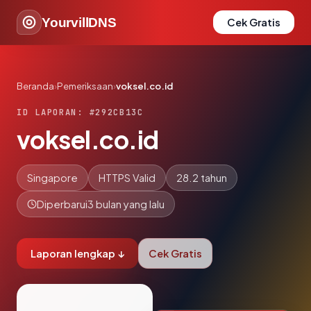
YourvillDNS
Cek Gratis
Beranda
›
Pemeriksaan
›
voksel.co.id
ID LAPORAN: #292CB13C
voksel.co.id
Singapore
HTTPS Valid
28.2 tahun
Diperbarui
3 bulan yang lalu
Laporan lengkap ↓
Cek Gratis