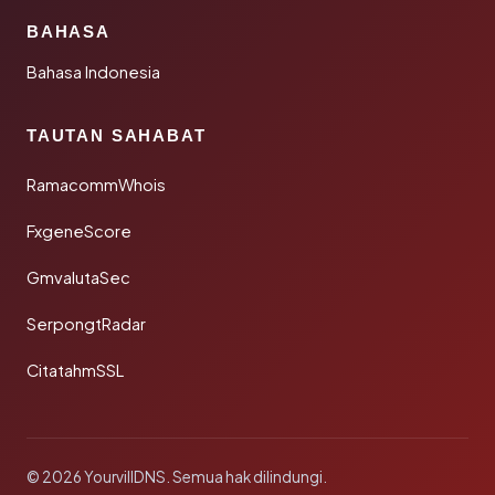
BAHASA
Bahasa Indonesia
TAUTAN SAHABAT
RamacommWhois
FxgeneScore
GmvalutaSec
SerpongtRadar
CitatahmSSL
© 2026 YourvillDNS. Semua hak dilindungi.