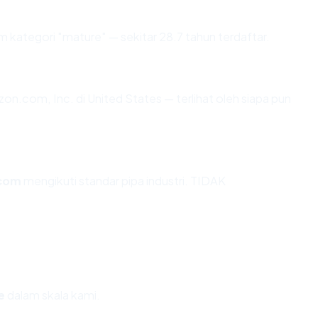
 kategori "mature" — sekitar 28.7 tahun terdaftar.
azon.com, Inc. di United States — terlihat oleh siapa pun
com
mengikuti standar pipa industri. TIDAK
e
dalam skala kami.