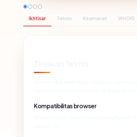
Ikhtisar
Teknis
Keamanan
WHOIS
Tinjauan Teknis
Domain
vka.com
dapat dijangkau dan menga
kami menelusuri sinyal-sinyal yang paling rele
Kompatibilitas browser
Browser umum akan menerima konfigurasi TL
saat ini: OK.