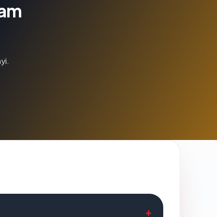
lam
yi.