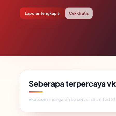
Laporan lengkap ↓
Cek Gratis
Seberapa terpercaya v
vka.com
mengarah ke server di United Sta