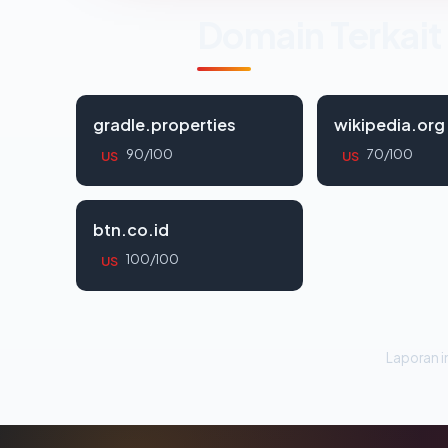
Domain Terkait
gradle.properties
wikipedia.org
90/100
70/100
US
US
btn.co.id
100/100
US
Laporan in