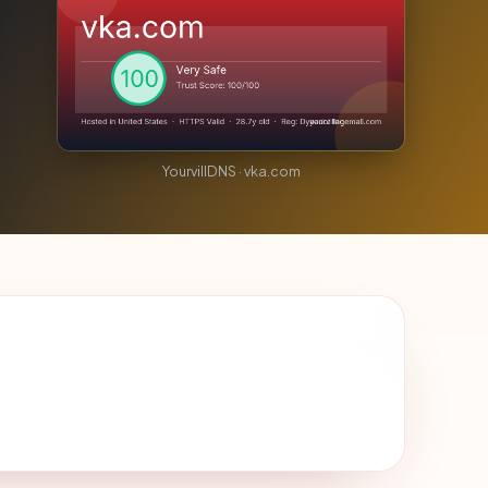
YourvillDNS · vka.com