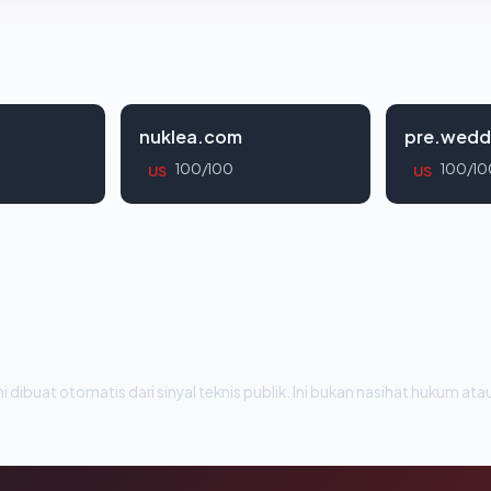
nuklea.com
pre.wedd
100/100
100/10
US
US
i dibuat otomatis dari sinyal teknis publik. Ini bukan nasihat hukum atau