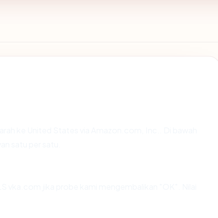
rah ke United States via Amazon.com, Inc.. Di bawah
van satu per satu.
S vka.com jika probe kami mengembalikan "OK". Nilai