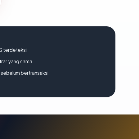
S terdeteksi
strar yang sama
en sebelum bertransaksi