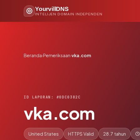
YourvillDNS
INTELIJEN DOMAIN INDEPENDEN
Beranda
›
Pemeriksaan
›
vka.com
ID LAPORAN: #0DC0382C
vka.com
United States
HTTPS Valid
28.7 tahun