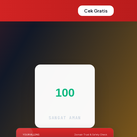
Cek Gratis
100
SANGAT AMAN