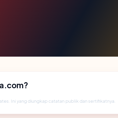
ka.com?
tes. Ini yang diungkap catatan publik dan sertifikatnya.