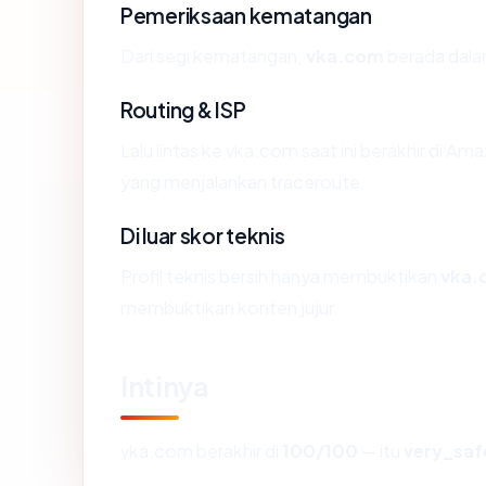
Pemeriksaan kematangan
Dari segi kematangan,
vka.com
berada dalam
Routing & ISP
Lalu lintas ke vka.com saat ini berakhir di Am
yang menjalankan traceroute.
Di luar skor teknis
Profil teknis bersih hanya membuktikan
vka.
membuktikan konten jujur.
Intinya
vka.com berakhir di
100/100
— itu
very_saf