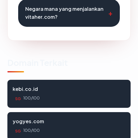
Negara mana yang menjalankan
vitaher.com?
Domain Terkait
kebi.co.id
100/100
SG
yogyes.com
100/100
SG