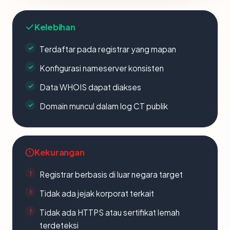
Kelebihan
Terdaftar pada registrar yang mapan
Konfigurasi nameserver konsisten
Data WHOIS dapat diakses
Domain muncul dalam log CT publik
Kekurangan
Registrar berbasis di luar negara target
Tidak ada jejak korporat terkait
Tidak ada HTTPS atau sertifikat lemah
terdeteksi