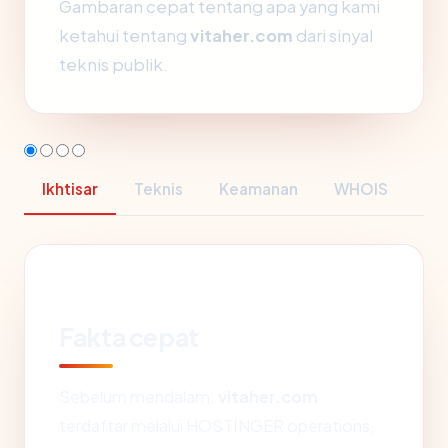
Gambaran cepat tentang apa yang kami
ketahui tentang
vitaher.com
dari sinyal
teknis publik.
Ikhtisar
Teknis
Keamanan
WHOIS
Fakta cepat
Sebelum mendalam:
vitaher.com
terdaftar melalui HOSTINGER operations,