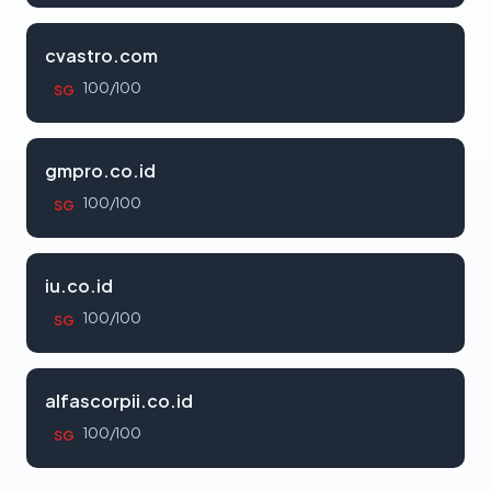
cvastro.com
100/100
SG
gmpro.co.id
100/100
SG
iu.co.id
100/100
SG
alfascorpii.co.id
100/100
SG