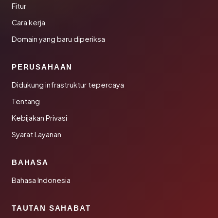
Fitur
Cara kerja
Domain yang baru diperiksa
PERUSAHAAN
Didukung infrastruktur tepercaya
Tentang
Kebijakan Privasi
Syarat Layanan
BAHASA
Bahasa Indonesia
TAUTAN SAHABAT