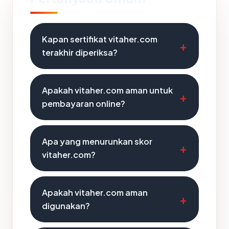
Kapan sertifikat vitaher.com
terakhir diperiksa?
Apakah vitaher.com aman untuk
pembayaran online?
Apa yang menurunkan skor
vitaher.com?
Apakah vitaher.com aman
digunakan?