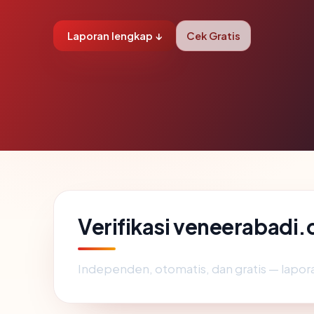
Laporan lengkap ↓
Cek Gratis
Verifikasi veneerabadi.
Independen, otomatis, dan gratis — lapora