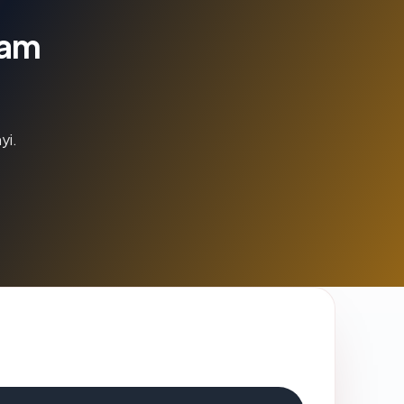
lam
yi.