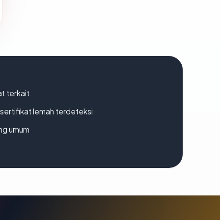
t terkait
ertifikat lemah terdeteksi
rang umum