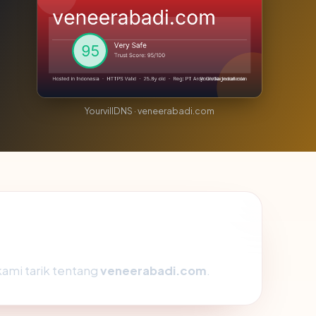
YourvillDNS · veneerabadi.com
kami tarik tentang
veneerabadi.com
.