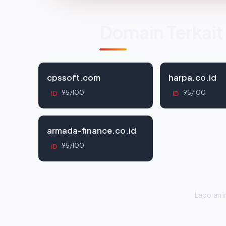
Domain Terkait
cpssoft.com
harpa.co.id
95/100
95/100
ID
ID
armada-finance.co.id
95/100
ID
Laporan in