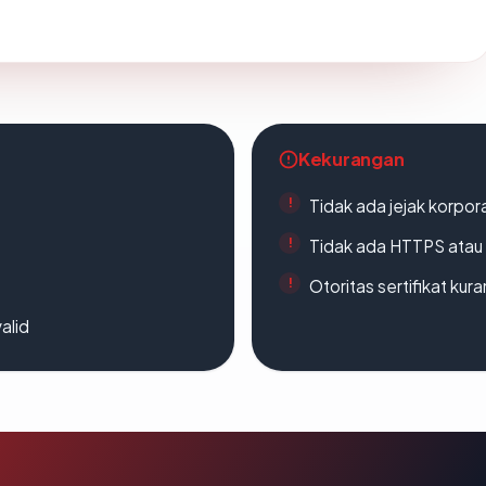
Kekurangan
Tidak ada jejak korpora
Tidak ada HTTPS atau s
Otoritas sertifikat ku
alid