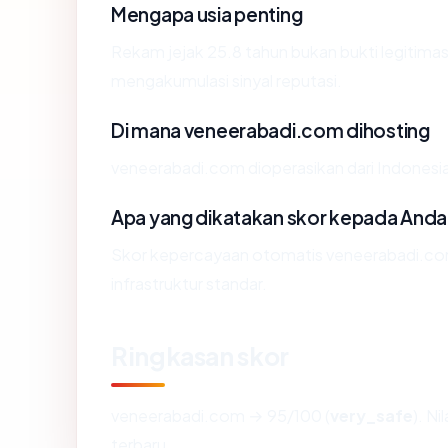
Mengapa usia penting
Rekam jejak 25.8 tahun bukan bukti legitimasi
mengakumulasi sinyal reputasi.
Di mana veneerabadi.com dihosting
veneerabadi.com dioperasikan dari Indonesi
Apa yang dikatakan skor kepada Anda
Skor kepercayaan otomatis veneerabadi.com
infrastruktur standar.
Ringkasan skor
veneerabadi.com → 95/100 (
very_safe
). N
terbaru.