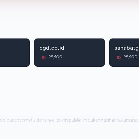
cgd.co.id
sahabatg
95/100
95/100
ID
ID
i dibuat otomatis dari sinyal teknis publik. Ini bukan nasihat hukum atau