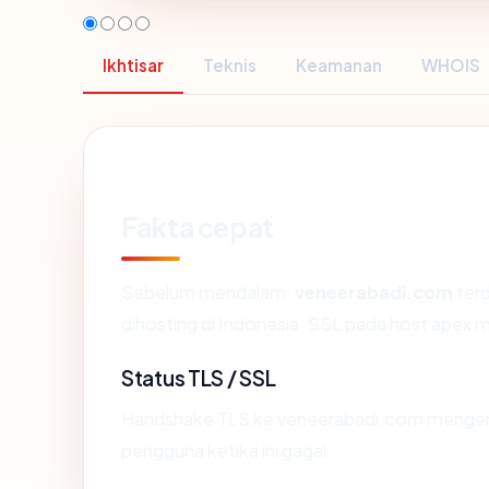
Ikhtisar
Teknis
Keamanan
WHOIS
Fakta cepat
Sebelum mendalam:
veneerabadi.com
terd
dihosting di Indonesia. SSL pada host apex
Status TLS / SSL
Handshake TLS ke veneerabadi.com mengem
pengguna ketika ini gagal.