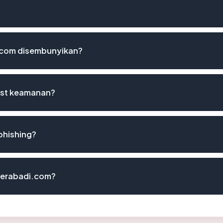
.com disembunyikan?
ist keamanan?
phishing?
neerabadi.com?