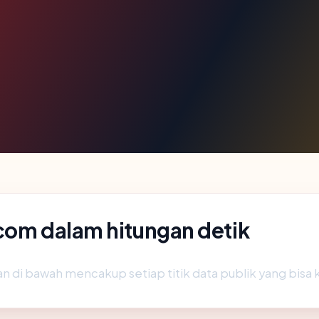
com dalam hitungan detik
n di bawah mencakup setiap titik data publik yang bisa 