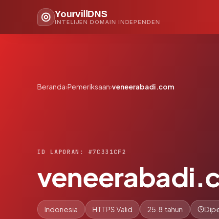
YourvillDNS
INTELIJEN DOMAIN INDEPENDEN
Beranda
›
Pemeriksaan
›
veneerabadi.com
ID LAPORAN: #7C331CF2
veneerabadi.
Indonesia
HTTPS Valid
25.8 tahun
Dipe