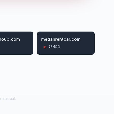
roup.com
medanrentcar.com
95/100
ID
 finansial.