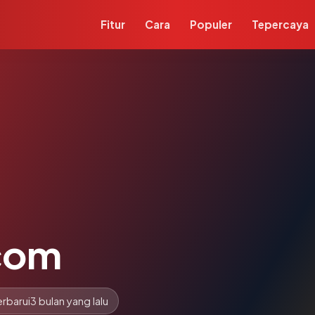
Fitur
Cara
Populer
Tepercaya
com
rbarui
3 bulan yang lalu