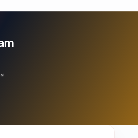
lam
yi.