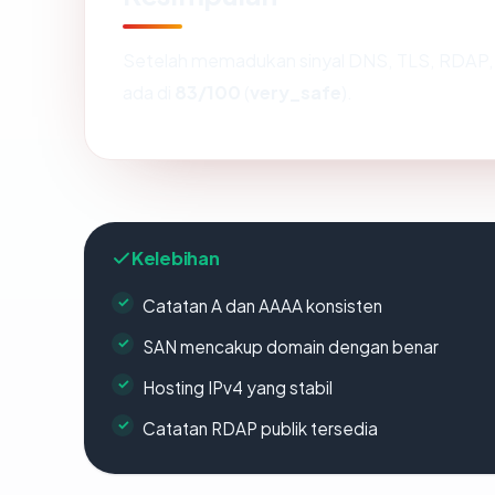
Setelah memadukan sinyal DNS, TLS, RDAP, 
ada di
83/100
(
very_safe
).
Kelebihan
Catatan A dan AAAA konsisten
SAN mencakup domain dengan benar
Hosting IPv4 yang stabil
Catatan RDAP publik tersedia