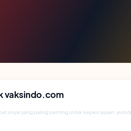
lik vaksindo.com
 sinyal yang paling penting untuk kepercayaan: yurisdiksi