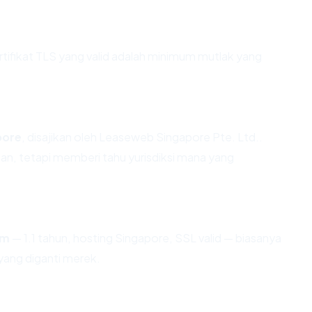
fikat TLS yang valid adalah minimum mutlak yang
pore
, disajikan oleh Leaseweb Singapore Pte. Ltd..
n, tetapi memberi tahu yurisdiksi mana yang
om
— 1.1 tahun, hosting Singapore, SSL valid — biasanya
ang diganti merek.