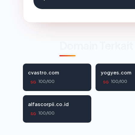
Domain Terkait
cvastro.com
yogyes.com
100/100
100/100
SG
SG
alfascorpii.co.id
100/100
SG