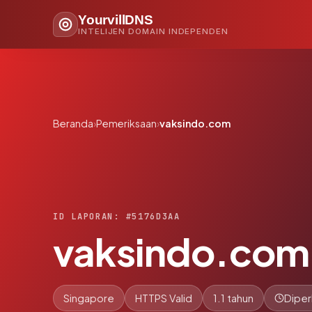
YourvillDNS
INTELIJEN DOMAIN INDEPENDEN
Beranda
›
Pemeriksaan
›
vaksindo.com
ID LAPORAN: #5176D3AA
vaksindo.com
Singapore
HTTPS Valid
1.1 tahun
Diper