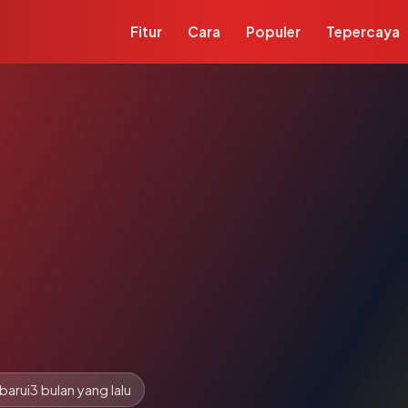
Fitur
Cara
Populer
Tepercaya
barui
3 bulan yang lalu