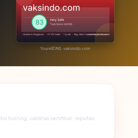
YourvillDNS · vaksindo.com
 hosting, validitas sertifikat, reputasi