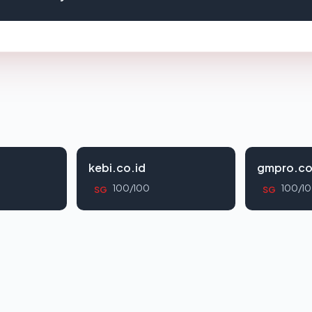
kebi.co.id
gmpro.co
100/100
100/1
SG
SG