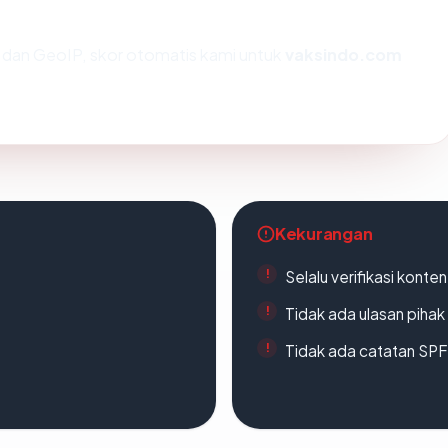
dan GeoIP, skor otomatis kami untuk
vaksindo.com
Kekurangan
Selalu verifikasi kont
Tidak ada ulasan piha
Tidak ada catatan SP