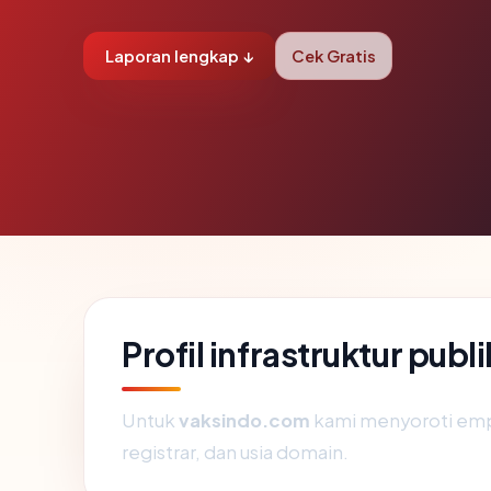
Laporan lengkap ↓
Cek Gratis
Profil infrastruktur pub
Untuk
vaksindo.com
kami menyoroti empat
registrar, dan usia domain.