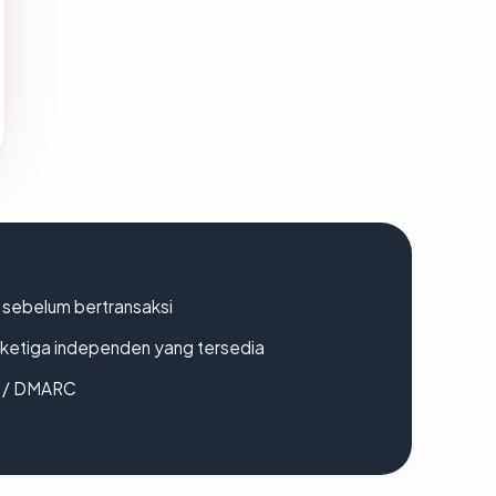
en sebelum bertransaksi
k ketiga independen yang tersedia
F / DMARC