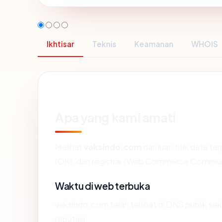
Ikhtisar
Teknis
Keamanan
WHOIS
Apa yang kami amati
Melihat
vaksindo.com
dari luar, titik data 
(OK), dan registrar (Web Commerce Commun
Waktu di web terbuka
vaksindo.com telah terlihat di DNS publik sek
reputasi.