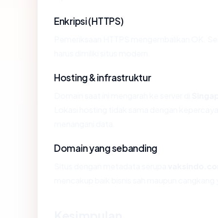
Enkripsi (HTTPS)
Pemeriksaan HTTPS mengembalikan OK. Serti
harus dimiliki situs modern.
Hosting & infrastruktur
Domain saat ini mengarah ke server di
Singa
Lokasi hosting tidak sama dengan kepercayaa
menangani data.
Domain yang sebanding
Situs dengan metadata serupa
vaksindo.c
mencakup baik bisnis sah maupun cangkang y
Kesimpulan