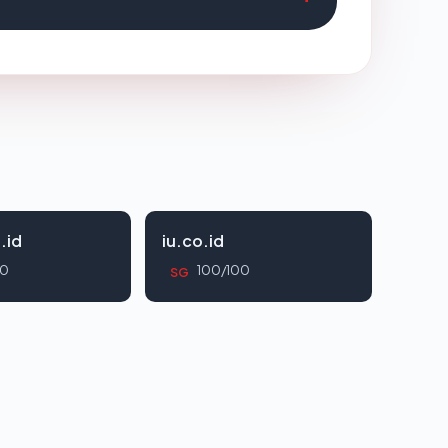
.id
iu.co.id
00
100/100
SG