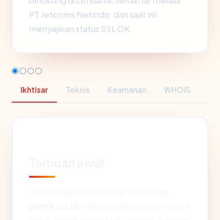
dihosting di Lithuania, terdaftar melalui
PT Jetcoms Netindo, dan saat ini
menyajikan status SSL OK.
Ikhtisar
Teknis
Keamanan
WHOIS
Temuan awal
Pemeriksaan otomatis kami terhadap
unitek.co.id
mengembalikan respons DNS