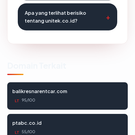
Apa yang terlihat berisiko
tentang unitek.co.id?
Domain Terkait
balikresnarentcar.com
95/100
LT
ptabc.co.id
55/100
LT