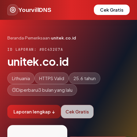
YourvillDNS
Cek Gratis
Beranda
›
Pemeriksaan
›
unitek.co.id
ID LAPORAN: #0C432E7A
unitek.co.id
Lithuania
HTTPS Valid
25.6 tahun
Diperbarui
3 bulan yang lalu
Laporan lengkap ↓
Cek Gratis