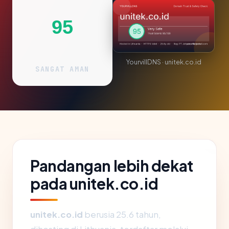
95
YourvillDNS · unitek.co.id
SANGAT AMAN
Pandangan lebih dekat
pada unitek.co.id
unitek.co.id
berusia 25.6 tahun,