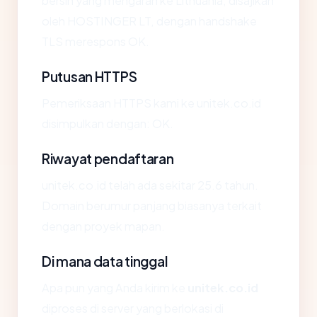
bersih yang mengarah ke Lithuania, disajikan
oleh HOSTINGER LT, dengan handshake
TLS merespons OK.
Putusan HTTPS
Pemeriksaan HTTPS kami ke unitek.co.id
disimpulkan dengan: OK.
Riwayat pendaftaran
unitek.co.id telah ada sekitar 25.6 tahun.
Domain berumur panjang biasanya terkait
dengan proyek mapan.
Di mana data tinggal
Apa pun yang Anda kirim ke
unitek.co.id
diproses di server yang berlokasi di