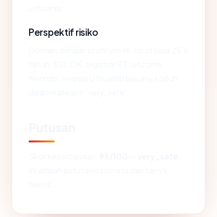
Lithuania.
Perspektif risiko
Domain dengan profil unitek.co.id (usia 25.6
tahun, SSL OK, registrar PT Jetcoms
Netindo, negara Lithuania) biasanya jatuh
dalam kategori "very_safe".
Putusan
Skor kepercayaan:
95/100
—
very_safe
.
Ini adalah putusan otomatis dan hanya
teknis.