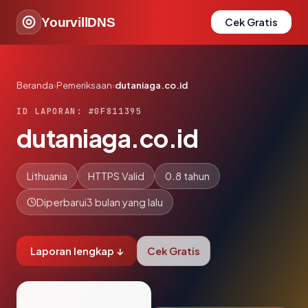
YourvillDNS
Cek Gratis
Beranda
›
Pemeriksaan
›
dutaniaga.co.id
ID LAPORAN: #0F811395
dutaniaga.co.id
Lithuania
HTTPS Valid
0.8 tahun
Diperbarui
3 bulan yang lalu
Laporan lengkap ↓
Cek Gratis