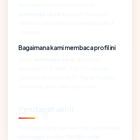
Pencarian GeoIP menempatkan
dutaniaga.co.id
di jaringan Hostinger
International Limited, secara geografis di
Lithuania.
Bagaimana kami membaca profil ini
Untuk
dutaniaga.co.id
, gambaran
gabungan (0.8 tahun, SSL OK, hosting
Lithuania, pendaftaran PT Digital Registra
Indonesia) jatuh dalam pita "safe".
Pendapat akhir
Menggabungkan semua sinyal, kami menilai
dutaniaga.co.id
di
70/100
(
safe
).