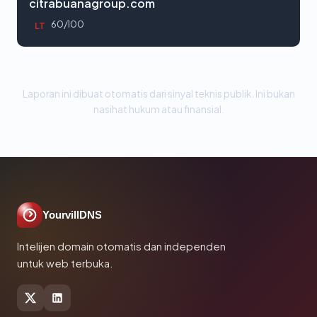
citrabuanagroup.com
60/100
LT
Laporan ini dibuat otomatis dari sinyal teknis publik. Ini bukan
nasihat hukum atau finansial.
YourvillDNS
Intelijen domain otomatis dan independen
untuk web terbuka.