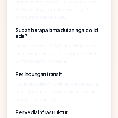
empat anchor: negara Lithuania, registrar
PT Digital Registra Indonesia, usia 0.8
tahun, status enkripsi OK.
Sudah berapa lama dutaniaga.co.id
ada?
Menurut catatan RDAP, dutaniaga.co.id
didaftarkan sekitar 0.8 tahun lalu melalui PT
Digital Registra Indonesia.
Perlindungan transit
Untuk data dalam transit antara pengguna
dan dutaniaga.co.id, pemeriksaan enkripsi
mengembalikan: OK.
Penyedia infrastruktur