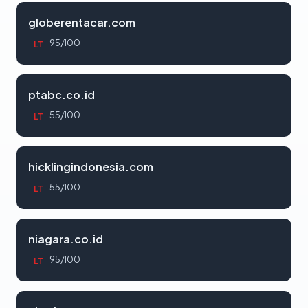
globerentacar.com
95/100
LT
ptabc.co.id
55/100
LT
hicklingindonesia.com
55/100
LT
niagara.co.id
95/100
LT