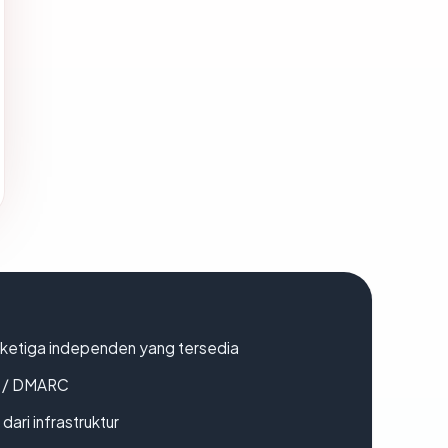
k ketiga independen yang tersedia
F / DMARC
 dari infrastruktur