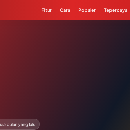
Fitur
Cara
Populer
Tepercaya
ui
3 bulan yang lalu