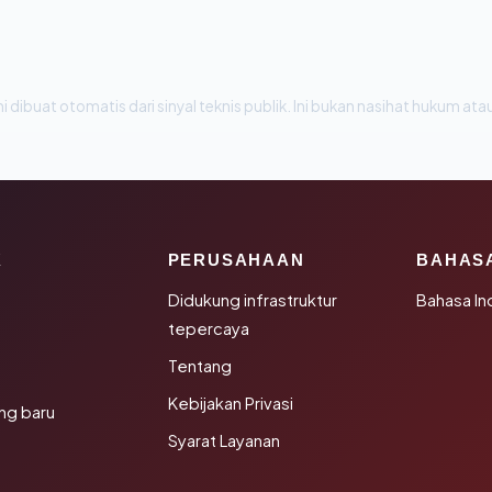
i dibuat otomatis dari sinyal teknis publik. Ini bukan nasihat hukum atau
K
PERUSAHAAN
BAHAS
Didukung infrastruktur
Bahasa In
tepercaya
Tentang
Kebijakan Privasi
ng baru
Syarat Layanan