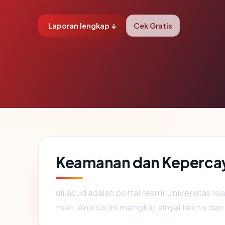
Laporan lengkap ↓
Cek Gratis
Keamanan dan Kepercaya
uii.ac.id adalah portal resmi Universitas 
riset. Analisis ini mengkaji sinyal tekni