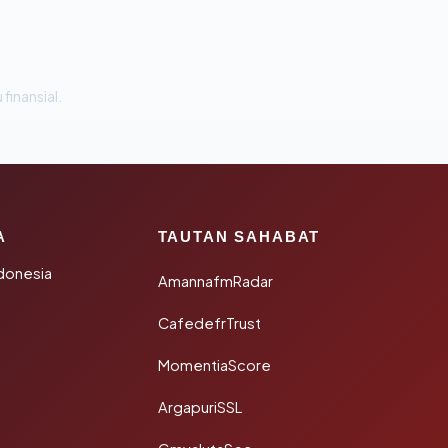
 finansial.
A
TAUTAN SAHABAT
donesia
AmannafmRadar
CafedefrTrust
MomentiaScore
ArgapuriSSL