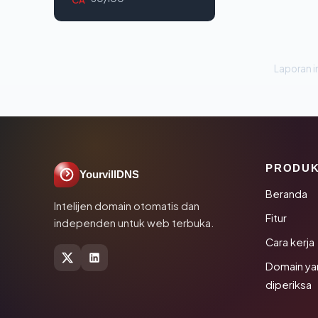
Laporan in
PRODU
YourvillDNS
Beranda
Intelijen domain otomatis dan
Fitur
independen untuk web terbuka.
Cara kerja
Domain ya
diperiksa