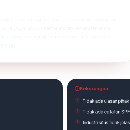
 kredibel dengan reputasi bagus di Indonesia. Meskipun
a, hal ini umum untuk keamanan dan kecepatan akses.
 positif yang menunjukkan situs resmi dan terpercaya
ersitas.
Kekurangan
Tidak ada ulasan piha
Tidak ada catatan SP
Industri situs tidak jelas