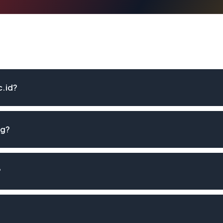
c.id?
ng?
?