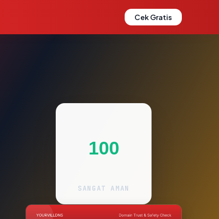
Cek Gratis
100
SANGAT AMAN