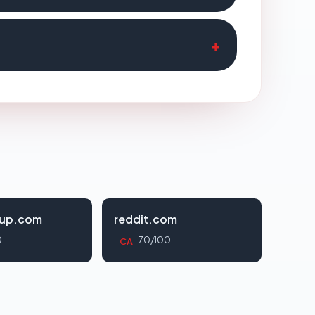
oup.com
reddit.com
0
70/100
CA