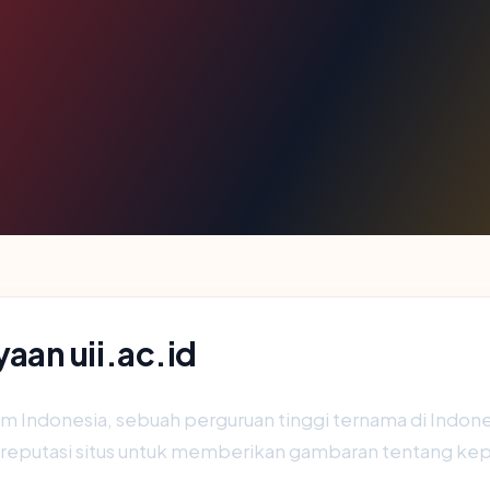
an uii.ac.id
Islam Indonesia, sebuah perguruan tinggi ternama di Ind
s dan reputasi situs untuk memberikan gambaran tentang k