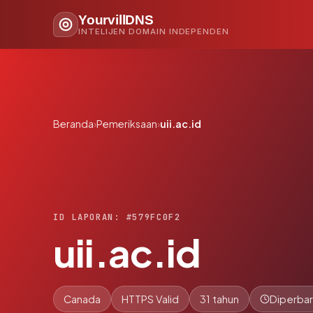
YourvillDNS
INTELIJEN DOMAIN INDEPENDEN
Beranda
›
Pemeriksaan
›
uii.ac.id
ID LAPORAN: #579FC0F2
uii.ac.id
Canada
HTTPS Valid
31 tahun
Diperbar