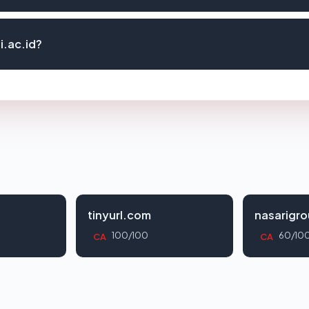
i.ac.id?
tinyurl.com
nasarigr
100/100
60/10
CA
CA