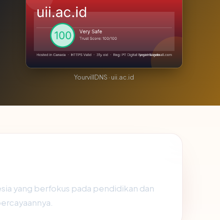
YourvillDNS · uii.ac.id
onesia yang berfokus pada pendidikan dan
epercayaannya.