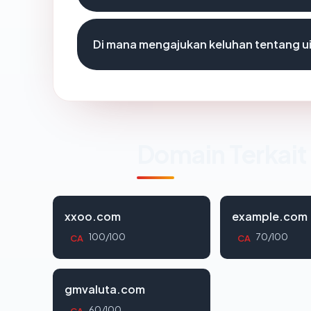
Di mana mengajukan keluhan tentang ui
Domain Terkait
xxoo.com
example.com
100/100
70/100
CA
CA
gmvaluta.com
60/100
CA