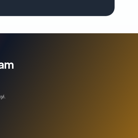
lam
yi.