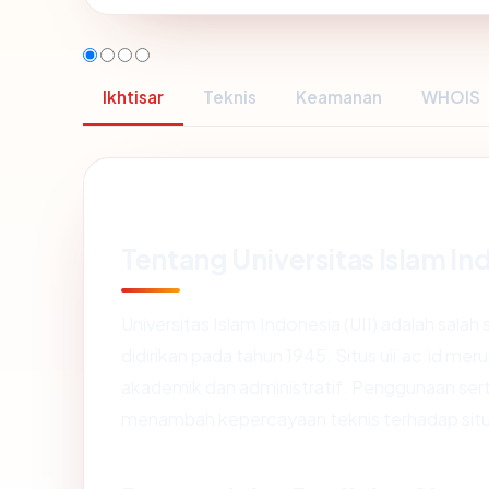
Ikhtisar
Teknis
Keamanan
WHOIS
Tentang Universitas Islam In
Universitas Islam Indonesia (UII) adalah salah
didirikan pada tahun 1945. Situs uii.ac.id m
akademik dan administratif. Penggunaan sert
menambah kepercayaan teknis terhadap situs