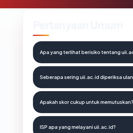
Pertanyaan Umum
Apa yang terlihat berisiko tentang uii.a
Seberapa sering uii.ac.id diperiksa ula
Apakah skor cukup untuk memutuskan
ISP apa yang melayani uii.ac.id?