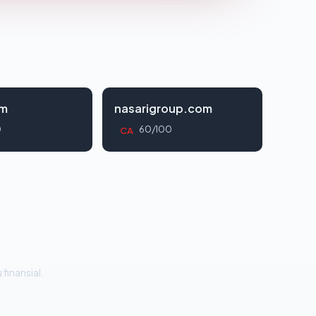
om
nasarigroup.com
0
60/100
CA
 finansial.