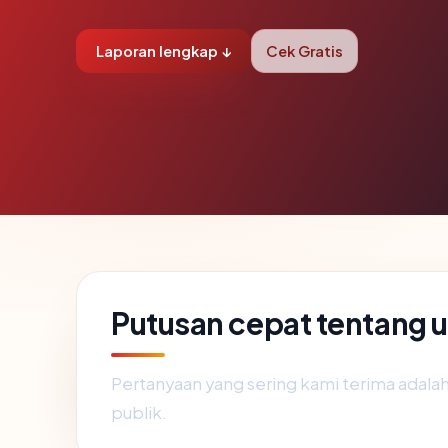
Laporan lengkap ↓
Cek Gratis
Putusan cepat tentang 
Pertanyaan yang sering kami terima adal
publik.