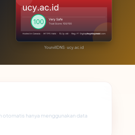
YourvillDNS · ucy.ac.id
n otomatis hanya menggunakan data