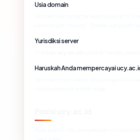
Usia domain
Domain telah terdaftar selama sekitar 13.3
kematangan "mature". Domain yang lebih tua s
Yurisdiksi server
IP di balik
ucy.ac.id
berada di Canada, pada in
Haruskah Anda mempercayai ucy.ac.i
Skor kami murni teknis. Situs dengan SSL val
cenderung berskor lebih tinggi.
Posisi ucy.ac.id
Pada skala 0-100, pemeriksaan otomatis 
"very_safe".