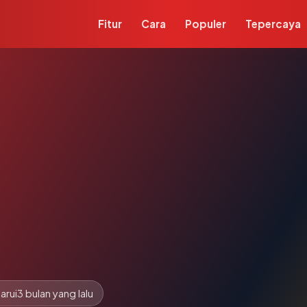
Fitur
Cara
Populer
Tepercaya
arui
3 bulan yang lalu