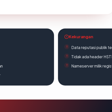
Kekurangan
Data reputasi publik t
Tidak ada header HST
an
Nameserver milik regi
r