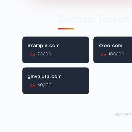
Domain Terkait
example.com
xxoo.com
70/100
100/100
CA
CA
gmvaluta.com
60/100
CA
Laporan in