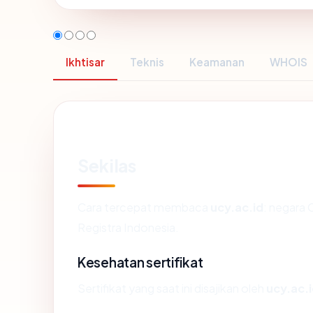
Ikhtisar
Teknis
Keamanan
WHOIS
Sekilas
Cara tercepat membaca
ucy.ac.id
: negara 
Registra Indonesia.
Kesehatan sertifikat
Sertifikat yang saat ini disajikan oleh
ucy.ac.