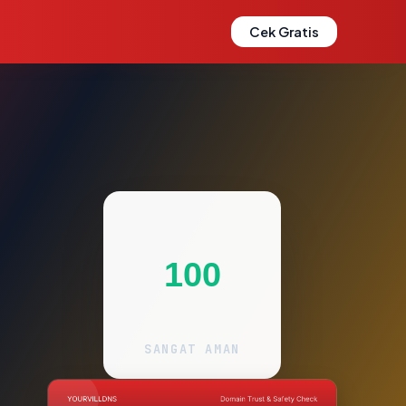
Cek Gratis
100
SANGAT AMAN