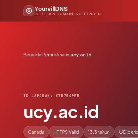
YourvillDNS
INTELIJEN DOMAIN INDEPENDEN
Beranda
›
Pemeriksaan
›
ucy.ac.id
ID LAPORAN: #757549E5
ucy.ac.id
Canada
HTTPS Valid
13.3 tahun
Diperb