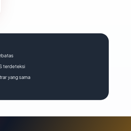
erbatas
S terdeteksi
strar yang sama