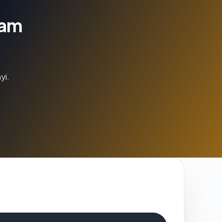
lam
yi.