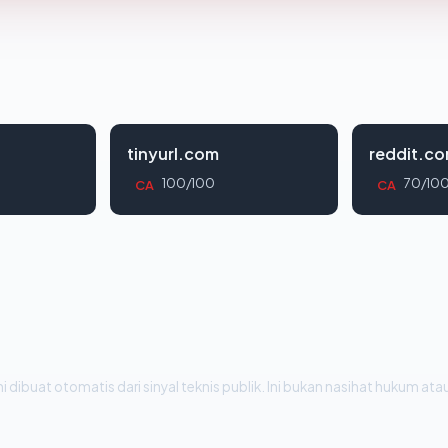
tinyurl.com
reddit.c
100/100
70/10
CA
CA
i dibuat otomatis dari sinyal teknis publik. Ini bukan nasihat hukum atau