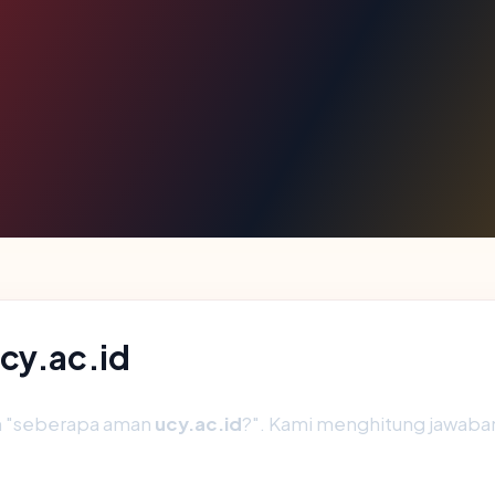
ucy.ac.id
ah "seberapa aman
ucy.ac.id
?". Kami menghitung jawaba