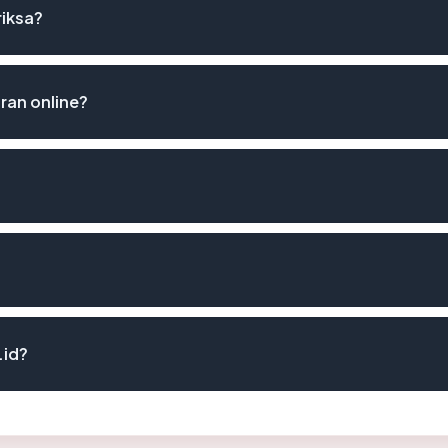
riksa?
ran online?
.id?