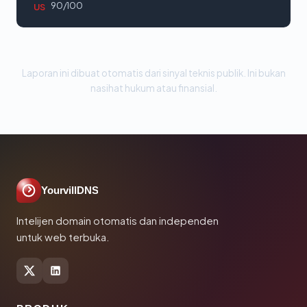
90/100
US
Laporan ini dibuat otomatis dari sinyal teknis publik. Ini bukan
nasihat hukum atau finansial.
YourvillDNS
Intelijen domain otomatis dan independen
untuk web terbuka.