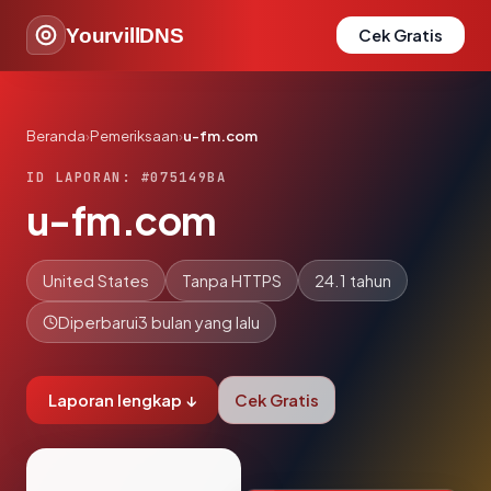
YourvillDNS
Cek Gratis
Beranda
›
Pemeriksaan
›
u-fm.com
ID LAPORAN: #075149BA
u-fm.com
United States
Tanpa HTTPS
24.1 tahun
Diperbarui
3 bulan yang lalu
Laporan lengkap ↓
Cek Gratis