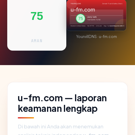
75
YourvillDNS · u-fm.com
AMAN
u-fm.com — laporan
keamanan lengkap
Di bawah ini Anda akan menemukan