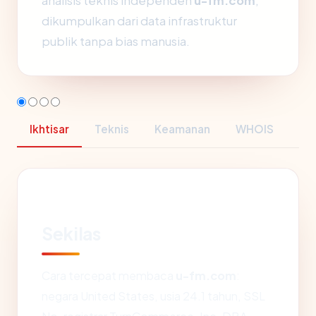
analisis teknis independen
u-fm.com
,
dikumpulkan dari data infrastruktur
publik tanpa bias manusia.
Ikhtisar
Teknis
Keamanan
WHOIS
Sekilas
Cara tercepat membaca
u-fm.com
:
negara United States, usia 24.1 tahun, SSL