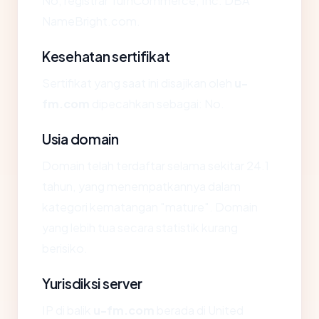
No, registrar TurnCommerce, Inc. DBA
NameBright.com.
Kesehatan sertifikat
Sertifikat yang saat ini disajikan oleh
u-
fm.com
dipecahkan sebagai: No.
Usia domain
Domain telah terdaftar selama sekitar 24.1
tahun, yang menempatkannya dalam
kategori kematangan "mature". Domain
yang lebih tua secara statistik kurang
berisiko.
Yurisdiksi server
IP di balik
u-fm.com
berada di United