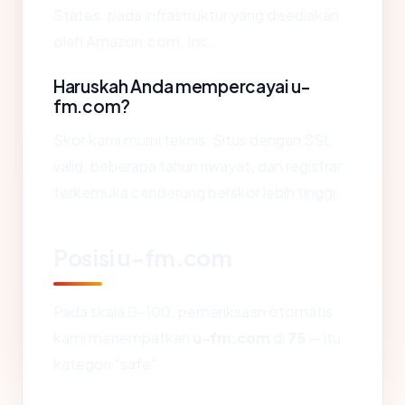
States, pada infrastruktur yang disediakan
oleh Amazon.com, Inc..
Haruskah Anda mempercayai u-
fm.com?
Skor kami murni teknis. Situs dengan SSL
valid, beberapa tahun riwayat, dan registrar
terkemuka cenderung berskor lebih tinggi.
Posisi u-fm.com
Pada skala 0-100, pemeriksaan otomatis
kami menempatkan
u-fm.com
di
75
— itu
kategori "safe".