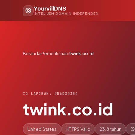
YourvillDNS
INTELIJEN DOMAIN INDEPENDEN
Beranda
›
Pemeriksaan
›
twink.co.id
ID LAPORAN: #D6D34354
twink.co.id
United States
HTTPS Valid
23.8 tahun