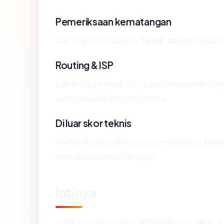
Pemeriksaan kematangan
Dari segi kematangan,
twink.co.id
berada da
Routing & ISP
Lalu lintas ke twink.co.id saat ini berakhir di
yang menjalankan traceroute.
Di luar skor teknis
Profil teknis bersih hanya membuktikan
twin
membuktikan konten jujur.
Intinya
twink.co.id berakhir di
100/100
— itu
very_s