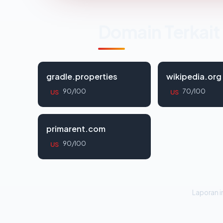
Domain Terkait
gradle.properties
wikipedia.org
90/100
70/100
US
US
primarent.com
90/100
US
Laporan in