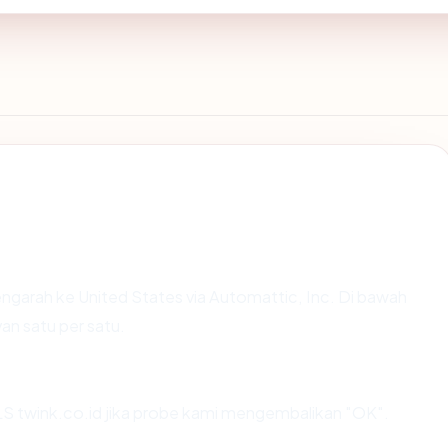
ngarah ke United States via Automattic, Inc. Di bawah
van satu per satu.
S twink.co.id jika probe kami mengembalikan "OK".