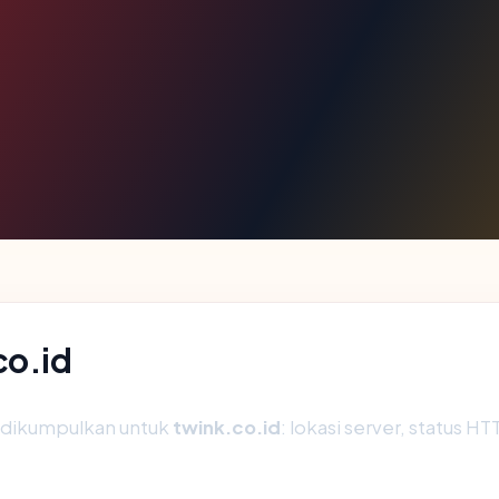
co.id
g dikumpulkan untuk
twink.co.id
: lokasi server, status HT