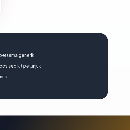
bersama generik
os sedikit petunjuk
lama