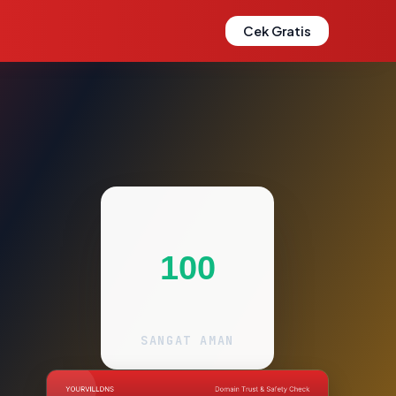
Cek Gratis
100
SANGAT AMAN