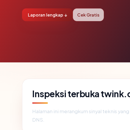
Laporan lengkap ↓
Cek Gratis
Inspeksi terbuka twink.
Halaman ini merangkum sinyal teknis yan
DNS.