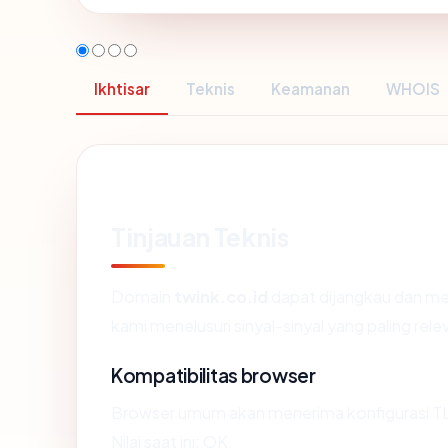
Ikhtisar
Teknis
Keamanan
WHOIS
Tinjauan Teknis
Domain
twink.co.id
dapat dijangkau dan me
kami menelusuri sinyal-sinyal yang paling rele
Kompatibilitas browser
Browser umum akan menerima konfigurasi TL
Nilai saat ini: OK.