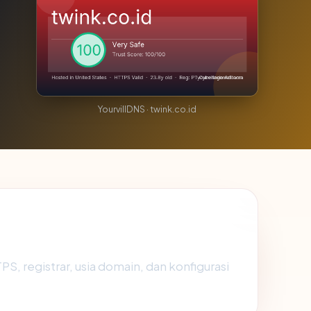
YourvillDNS · twink.co.id
TPS, registrar, usia domain, dan konfigurasi