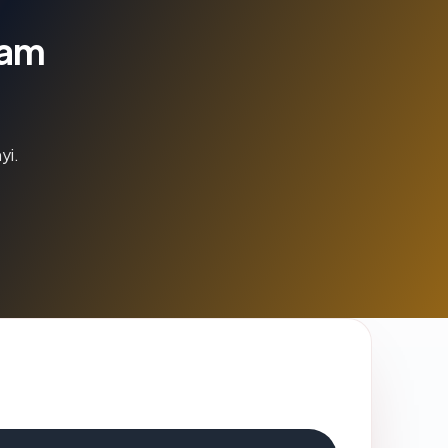
lam
yi.