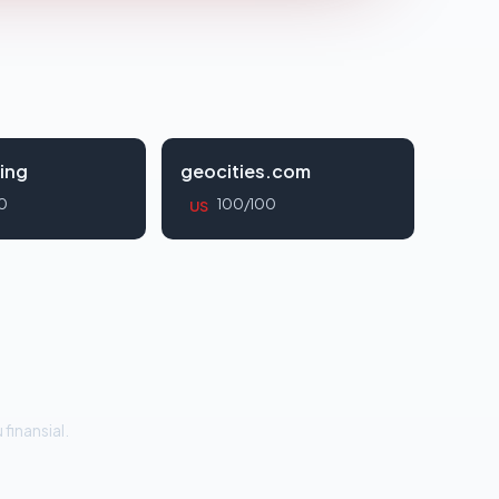
ing
geocities.com
0
100/100
US
 finansial.