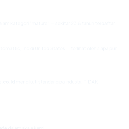
lam kategori "mature" — sekitar 23.8 tahun terdaftar.
 Automattic, Inc di United States — terlihat oleh siapa pun
k.co.id
mengikuti standar pipa industri. TIDAK
afe
dalam skala kami.