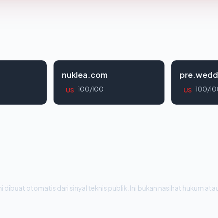
nuklea.com
pre.wedd
100/100
100/10
US
US
i dibuat otomatis dari sinyal teknis publik. Ini bukan nasihat hukum atau