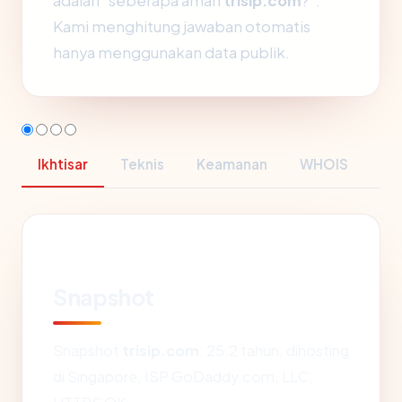
adalah "seberapa aman
trisip.com
?".
Kami menghitung jawaban otomatis
hanya menggunakan data publik.
Ikhtisar
Teknis
Keamanan
WHOIS
Snapshot
Snapshot
trisip.com
: 25.2 tahun, dihosting
di Singapore, ISP GoDaddy.com, LLC,