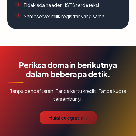
Tidak ada header HSTS terdeteksi
Nameserver milik registrar yang sama
Periksa domain berikutnya
dalam beberapa detik.
Tanpa pendaftaran. Tanpa kartu kredit. Tanpa kuota
tersembunyi.
Mulai cek gratis →