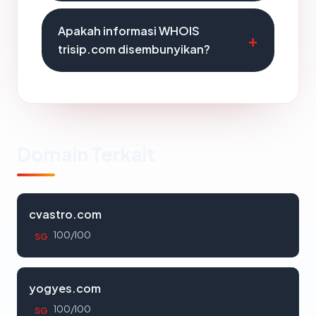
Apakah informasi WHOIS
trisip.com disembunyikan?
Domain Terkait
cvastro.com
100/100
SG
yogyes.com
100/100
SG