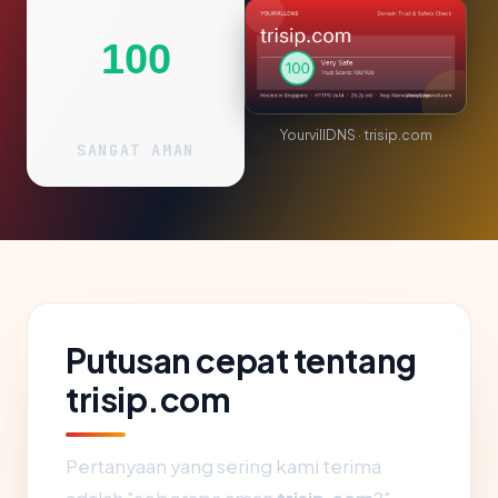
100
YourvillDNS · trisip.com
SANGAT AMAN
Putusan cepat tentang
trisip.com
Pertanyaan yang sering kami terima