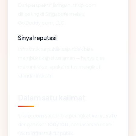
Dari perspektif jaringan, trisip.com
dihosting di Singapore melalui
GoDaddy.com, LLC.
Sinyal reputasi
Infrastruktur publik saja tidak bisa
membuktikan situs aman — hanya bisa
menunjukkan apakah situs mengikuti
standar industri.
Dalam satu kalimat
trisip.com
saat ini berperingkat
very_safe
dengan skor
100/100
, berdasarkan murni
fakta infrastruktur publik.