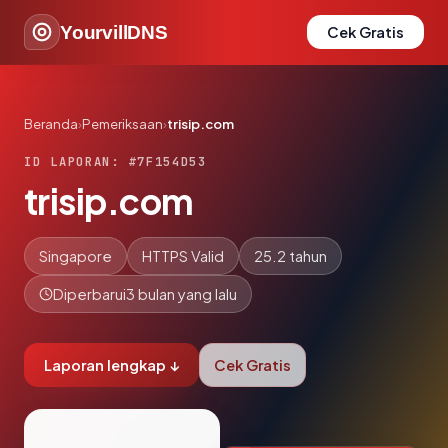
YourvillDNS
Cek Gratis
Beranda
›
Pemeriksaan
›
trisip.com
ID LAPORAN: #7F154D53
trisip.com
Singapore
HTTPS Valid
25.2 tahun
Diperbarui
3 bulan yang lalu
Laporan lengkap ↓
Cek Gratis