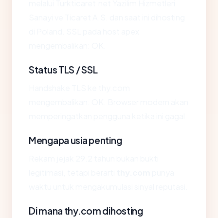
melalui Turkticaret.net Yazilim Hizmetleri
Sanayi ve Ticaret A.S. dan saat ini dihosting
di Poland. SSL pada host apex
mengembalikan: OK.
Status TLS / SSL
Handshake TLS ke thy.com
mengembalikan: OK. Browser modern akan
memperingatkan pengguna ketika ini gagal.
Mengapa usia penting
Rekam jejak 29.2 tahun bukan bukti
legitimasi, tetapi berarti
thy.com
punya
waktu untuk mengakumulasi sinyal reputasi.
Di mana thy.com dihosting