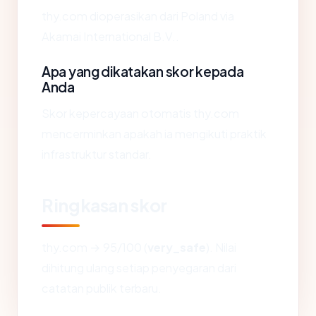
thy.com dioperasikan dari Poland via
Akamai International B.V..
Apa yang dikatakan skor kepada
Anda
Skor kepercayaan otomatis thy.com
mencerminkan apakah ia mengikuti praktik
infrastruktur standar.
Ringkasan skor
thy.com → 95/100 (
very_safe
). Nilai
dihitung ulang setiap penyegaran dari
catatan publik terbaru.