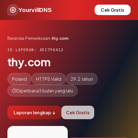
YourvillDNS
Cek Gratis
Beranda
›
Pemeriksaan
›
thy.com
ID LAPORAN: #EC790A12
thy.com
Poland
HTTPS Valid
29.2 tahun
Diperbarui
3 bulan yang lalu
Laporan lengkap ↓
Cek Gratis