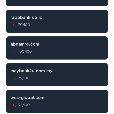
rabobank.co.id
70/100
PL
abnamro.com
100/100
PL
maybank2u.com.my
75/100
PL
wcs-global.com
95/100
PL