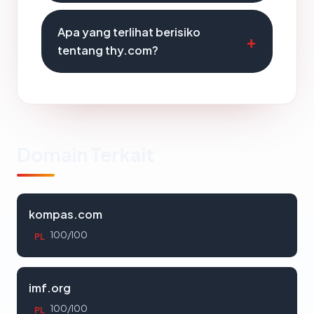
Apa yang terlihat berisiko
tentang thy.com?
Domain Terkait
kompas.com
100/100
PL
imf.org
100/100
PL