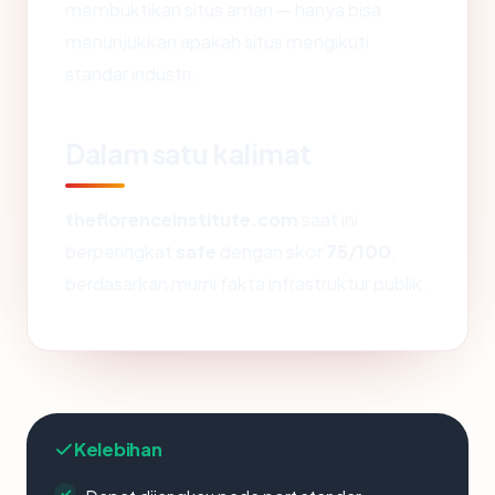
membuktikan situs aman — hanya bisa
menunjukkan apakah situs mengikuti
standar industri.
Dalam satu kalimat
theflorenceinstitute.com
saat ini
berperingkat
safe
dengan skor
75/100
,
berdasarkan murni fakta infrastruktur publik.
Kelebihan