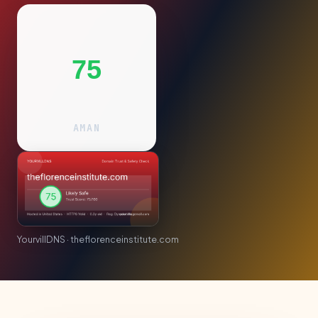
75
AMAN
YourvillDNS · theflorenceinstitute.com