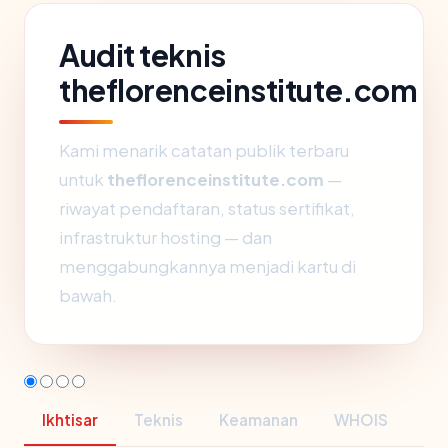
Audit teknis
theflorenceinstitute.com
Kami menarik catatan publik terbaru
untuk
theflorenceinstitute.com
—
riwayat pendaftaran, status sertifikat,
infrastruktur hosting — dan
menggabungkannya menjadi kartu di
bawah.
Ikhtisar
Teknis
Keamanan
WHOIS