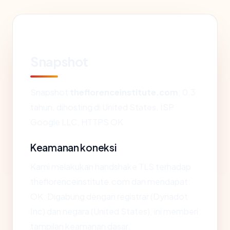
Snapshot
Snapshot
theflorenceinstitute.com
: 0.3
tahun, dihosting di United States, ISP
Google LLC, HTTPS OK.
Keamanan koneksi
Kami melakukan handshake TLS terhadap
theflorenceinstitute.com dan mendapat:
OK. Digabung dengan registrar (Dynadot
Inc) dan negara (United States), ini memberi
tampilan keamanan dasar.