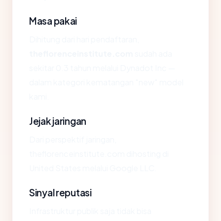
Masa pakai
Dihitung dari hari pendaftaran,
theflorenceinstitute.com
sudah ada
sekitar 0.3 tahun melalui Dynadot Inc —
dalam kategori kematangan "new" model
kami.
Jejak jaringan
Dari perspektif jaringan,
theflorenceinstitute.com dihosting di
United States melalui Google LLC.
Sinyal reputasi
Infrastruktur publik saja tidak bisa