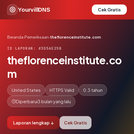
YourvillDNS
Cek Gratis
Beranda
›
Pemeriksaan
›
theflorenceinstitute.com
ID LAPORAN: #3D5AE25B
theflorenceinstitute.co
m
United States
HTTPS Valid
0.3 tahun
Diperbarui
3 bulan yang lalu
Laporan lengkap ↓
Cek Gratis