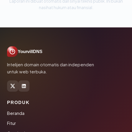
Laporan ini dibuat otomatis dari sinyal teknis publik. Ini bukan
nasihat hukum atau finansial.
YourvillDNS
Intelijen domain otomatis dan independen
untuk web terbuka.
PRODUK
Beranda
Fitur