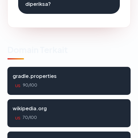
diperiksa?
Domain Terkait
gradle.properties
90/100
US
wikipedia.org
70/100
US