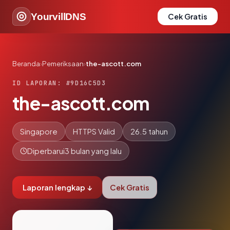
YourvillDNS
Cek Gratis
Beranda
›
Pemeriksaan
›
the-ascott.com
ID LAPORAN: #9D16C5D3
the-ascott.com
Singapore
HTTPS Valid
26.5 tahun
Diperbarui
3 bulan yang lalu
Laporan lengkap ↓
Cek Gratis