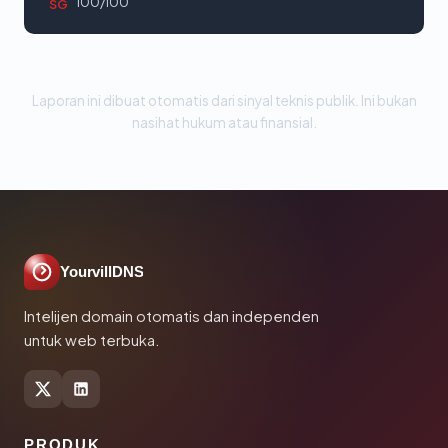
100/100
SG
Laporan ini dibuat otomatis dari sinyal teknis publik. Ini bukan
nasihat hukum atau finansial.
YourvillDNS
Intelijen domain otomatis dan independen
untuk web terbuka.
PRODUK