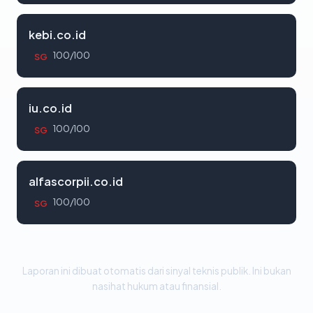
kebi.co.id
100/100
SG
iu.co.id
100/100
SG
alfascorpii.co.id
100/100
SG
Laporan ini dibuat otomatis dari sinyal teknis publik. Ini bukan
nasihat hukum atau finansial.