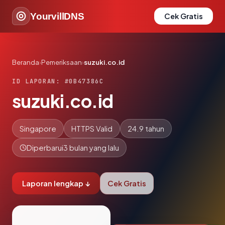
YourvillDNS
Cek Gratis
Beranda
›
Pemeriksaan
›
suzuki.co.id
ID LAPORAN: #0B47386C
suzuki.co.id
Singapore
HTTPS Valid
24.9 tahun
Diperbarui
3 bulan yang lalu
Laporan lengkap ↓
Cek Gratis