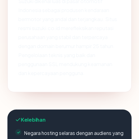
Suzuki dikenal luas di pasar otomotif
Indonesia sebagai produsen kendaraan
bermotor yang andal dan terjangkau. Situs
resmi suzuki.co.id merefleksikan reputasi
perusahaan yang stabil dan terpercaya
dengan domain berumur hampir 25 tahun.
Pengelolaan teknis yang baik dan
penggunaan SSL mendukung keamanan
dan kepercayaan pengguna.
Kelebihan
Negara hosting selaras dengan audiens yang