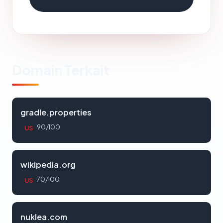
Domain Terkait
gradle.properties
90/100
US
wikipedia.org
70/100
US
nuklea.com