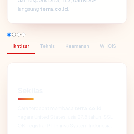
dari respons DNS, TLS, dan RDAP
langsung
terra.co.id
.
Ikhtisar
Teknis
Keamanan
WHOIS
Sekilas
Cara tercepat membaca
terra.co.id
:
negara United States, usia 27.8 tahun, SSL
OK, registrar PT Infinys System Indonesia.