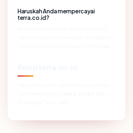
Haruskah Anda mempercayai
terra.co.id?
Skor kami murni teknis. Situs dengan SSL
valid, beberapa tahun riwayat, dan registrar
terkemuka cenderung berskor lebih tinggi.
Posisi terra.co.id
Pada skala 0-100, pemeriksaan otomatis
kami menempatkan
terra.co.id
di
100
—
itu kategori "very_safe".