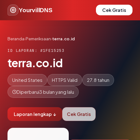
YourvillDNS
Cek Gratis
Beranda
›
Pemeriksaan
›
terra.co.id
ID LAPORAN: #1FE15253
terra.co.id
United States
HTTPS Valid
27.8 tahun
Diperbarui
3 bulan yang lalu
Laporan lengkap ↓
Cek Gratis