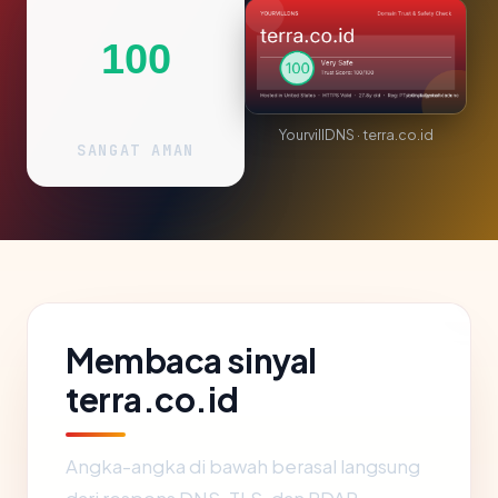
100
YourvillDNS · terra.co.id
SANGAT AMAN
Membaca sinyal
terra.co.id
Angka-angka di bawah berasal langsung