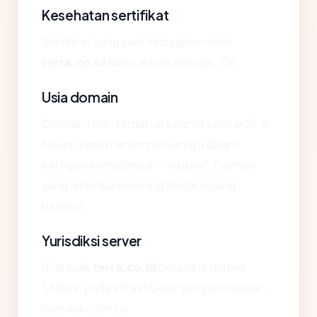
Kesehatan sertifikat
Sertifikat yang saat ini disajikan oleh
terra.co.id
dipecahkan sebagai: OK.
Usia domain
Domain telah terdaftar selama sekitar 27.8
tahun, yang menempatkannya dalam
kategori kematangan "mature". Domain
yang lebih tua secara statistik kurang
berisiko.
Yurisdiksi server
IP di balik
terra.co.id
berada di United
States, pada infrastruktur yang disediakan
oleh wix com inc.