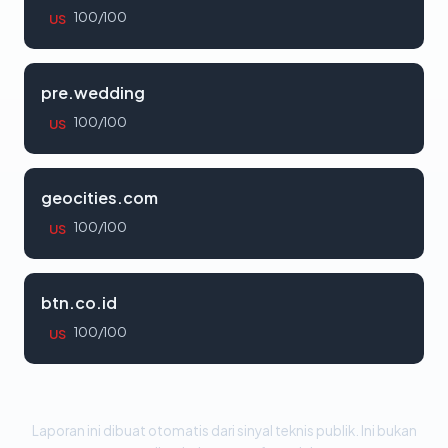
100/100
US
pre.wedding
100/100
US
geocities.com
100/100
US
btn.co.id
100/100
US
Laporan ini dibuat otomatis dari sinyal teknis publik. Ini bukan