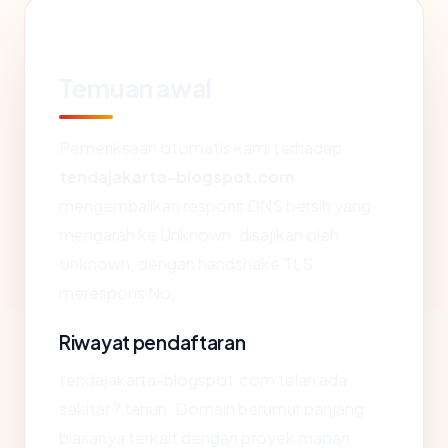
Temuan awal
Pemeriksaan otomatis kami terhadap
tendajakarta-blogspot.com
mengembalikan respons DNS bersih yang
mengarah ke Unknown, disajikan oleh
Unknown, dengan handshake TLS
merespons No.
Riwayat pendaftaran
tendajakarta-blogspot.com telah ada
sekitar ? tahun. Domain berumur panjang
biasanya terkait dengan proyek mapan.