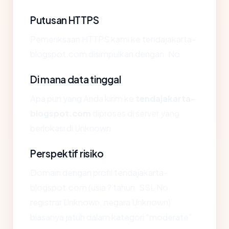
Putusan HTTPS
Pemeriksaan HTTPS kami ke tendajakarta-
blogspot.com disimpulkan dengan: No.
Di mana data tinggal
Apa pun yang Anda kirim ke
tendajakarta-
blogspot.com
diproses di server yang
berlokasi di Unknown.
Perspektif risiko
Domain dengan profil tendajakarta-
blogspot.com (usia ? tahun, SSL No,
registrar Unknown, negara Unknown)
biasanya jatuh dalam kategori "moderate".