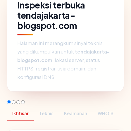
Inspeksi terbuka
tendajakarta-
blogspot.com
Halaman ini merangkum sinyal teknis
yang dikumpulkan untuk
tendajakarta-
blogspot.com
: lokasi server, status
HTTPS, registrar, usia domain, dan
konfigurasi DNS.
Ikhtisar
Teknis
Keamanan
WHOIS