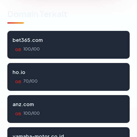
Domain Terkait
bet365.com
100/100
GB
ho.io
70/100
GB
anz.com
100/100
GB
yamaha-motor.co.id