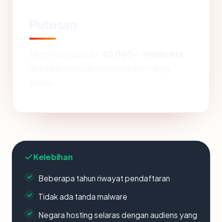
Putusan
Skor kepercayaan:
40/100
—
moderate
.
Ini adalah putusan otomatis dan hanya
teknis.
Kelebihan
Beberapa tahun riwayat pendaftaran
Tidak ada tanda malware
Negara hosting selaras dengan audiens yang