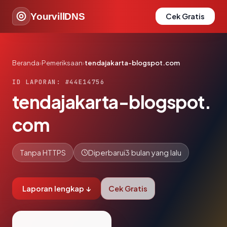
YourvillDNS
Cek Gratis
Beranda
›
Pemeriksaan
›
tendajakarta-blogspot.com
ID LAPORAN: #44E14756
tendajakarta-blogspot.
com
Tanpa HTTPS
Diperbarui
3 bulan yang lalu
Laporan lengkap ↓
Cek Gratis