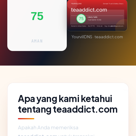
75
YourvillDNS · teaaddict.com
AMAN
Apa yang kami ketahui
tentang teaaddict.com
Apakah Anda memeriksa