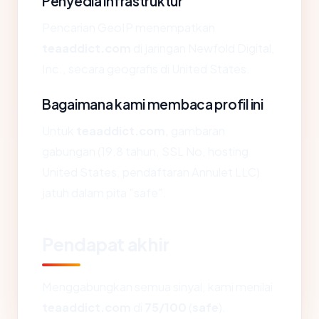
Penyedia infrastruktur
Pencarian GeoIP menempatkan
teaaddict.com
di jaringan Newfold Digital,
Inc., secara geografis di United States.
Bagaimana kami membaca profil ini
Untuk
teaaddict.com
, gambaran
gabungan (19.8 tahun, SSL No, hosting
United States, pendaftaran Annulet LLC)
jatuh dalam pita "safe".
Pendapat akhir
Menggabungkan semua sinyal, kami menilai
teaaddict.com
di
75/100
(
safe
).