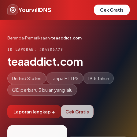
YourvillDNS
Cek Gratis
Beranda
›
Pemeriksaan
›
teaaddict.com
ID LAPORAN: #B4886A79
teaaddict.com
United States
Tanpa HTTPS
19.8 tahun
Diperbarui
3 bulan yang lalu
Laporan lengkap ↓
Cek Gratis