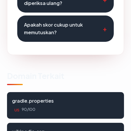
diperiksa ulang?
Apakah skor cukup untuk
memutuskan?
Domain Terkait
gradle.properties
90/100
US