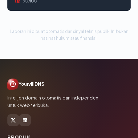
90/100
US
Laporan ini dibuat otomatis dari sinyal teknis publik. Ini bukan
nasihat hukum atau finansial.
YourvillDNS
Intelijen domain otomatis dan independen
untuk web terbuka.
PRODUK