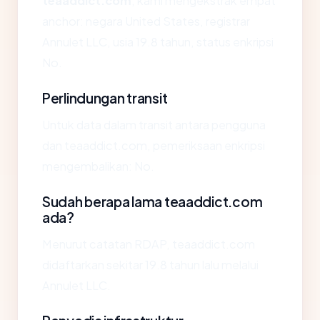
teaaddict.com
, kami mengekstrak empat
anchor: negara United States, registrar
Annulet LLC, usia 19.8 tahun, status enkripsi
No.
Perlindungan transit
Untuk data dalam transit antara pengguna
dan teaaddict.com, pemeriksaan enkripsi
mengembalikan: No.
Sudah berapa lama teaaddict.com
ada?
Menurut catatan RDAP, teaaddict.com
didaftarkan sekitar 19.8 tahun lalu melalui
Annulet LLC.