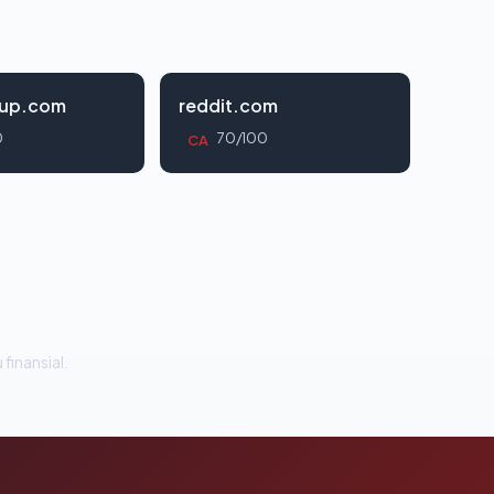
oup.com
reddit.com
0
70/100
CA
 finansial.