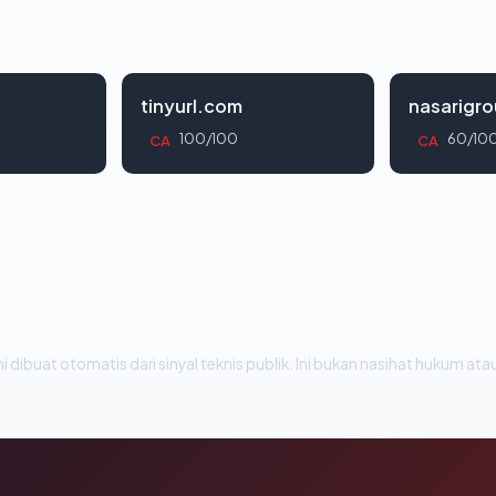
tinyurl.com
nasarigr
100/100
60/10
CA
CA
i dibuat otomatis dari sinyal teknis publik. Ini bukan nasihat hukum atau