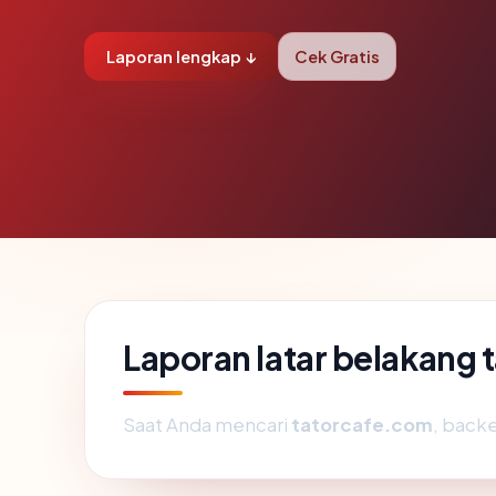
Laporan lengkap ↓
Cek Gratis
Laporan latar belakang
Saat Anda mencari
tatorcafe.com
, back