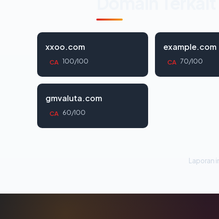
Domain Terkait
xxoo.com
example.com
100/100
70/100
CA
CA
gmvaluta.com
60/100
CA
Laporan in