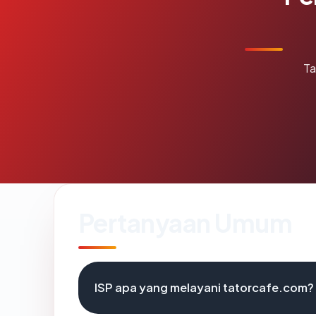
Ta
Pertanyaan Umum
ISP apa yang melayani tatorcafe.com?