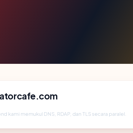
 tatorcafe.com
end kami memukul DNS, RDAP, dan TLS secara paralel.