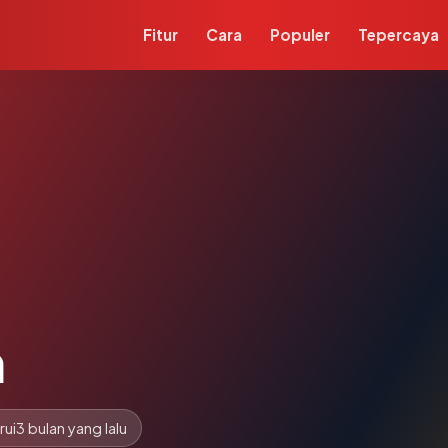
Fitur
Cara
Populer
Tepercaya
m
rui
3 bulan yang lalu