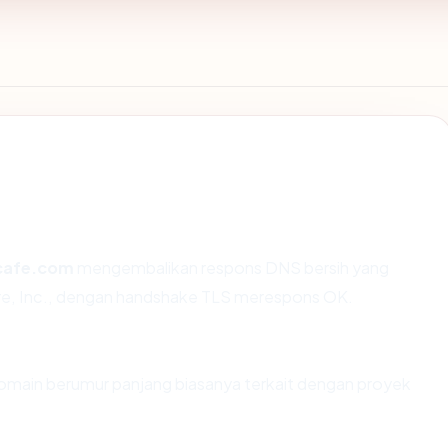
cafe.com
mengembalikan respons DNS bersih yang
are, Inc., dengan handshake TLS merespons OK.
Domain berumur panjang biasanya terkait dengan proyek