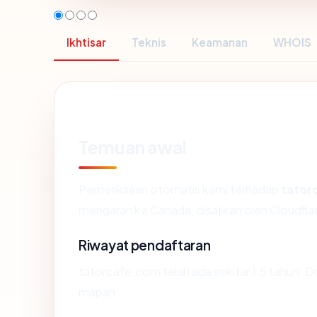
Ikhtisar
Teknis
Keamanan
WHOIS
Temuan awal
Pemeriksaan otomatis kami terhadap
tator
mengarah ke Canada, disajikan oleh Cloudfl
Riwayat pendaftaran
tatorcafe.com telah ada sekitar 1.5 tahun. 
mapan.