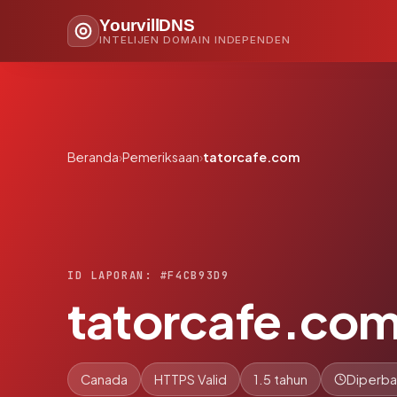
YourvillDNS
INTELIJEN DOMAIN INDEPENDEN
Beranda
›
Pemeriksaan
›
tatorcafe.com
ID LAPORAN: #F4CB93D9
tatorcafe.co
Canada
HTTPS Valid
1.5 tahun
Diperba