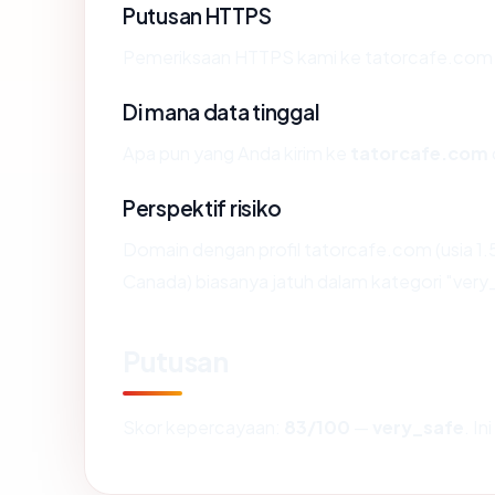
Putusan HTTPS
Pemeriksaan HTTPS kami ke tatorcafe.com 
Di mana data tinggal
Apa pun yang Anda kirim ke
tatorcafe.com
Perspektif risiko
Domain dengan profil tatorcafe.com (usia 1.
Canada) biasanya jatuh dalam kategori "very
Putusan
Skor kepercayaan:
83/100
—
very_safe
. I