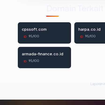
Domain Terkait
cpssoft.com
harpa.co.id
95/100
95/100
ID
ID
armada-finance.co.id
95/100
ID
Laporan in