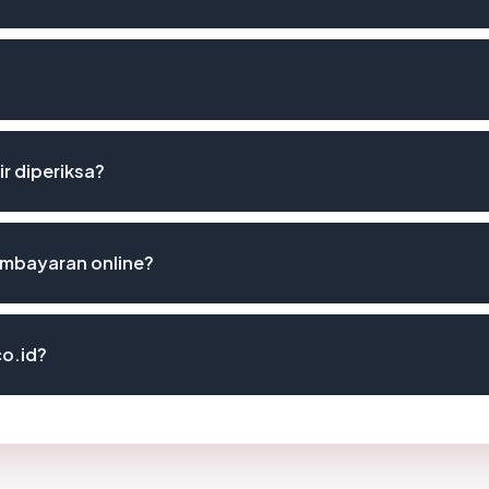
ir diperiksa?
embayaran online?
co.id?