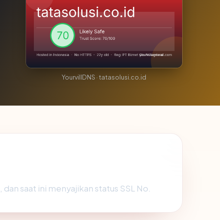
YourvillDNS · tatasolusi.co.id
, dan saat ini menyajikan status SSL No.