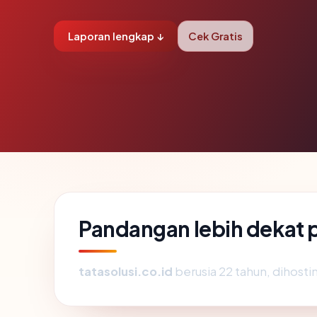
Laporan lengkap ↓
Cek Gratis
Pandangan lebih dekat p
tatasolusi.co.id
berusia 22 tahun, dihostin