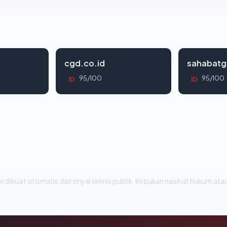
cgd.co.id
sahabatg
95/100
95/100
ID
ID
i dibuat otomatis dari sinyal teknis publik. Ini bukan nasihat hukum atau