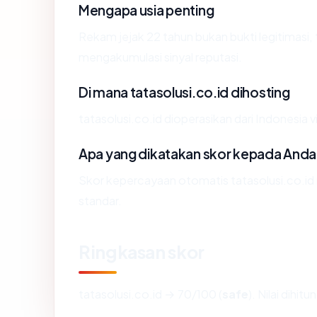
Mengapa usia penting
Rekam jejak 22 tahun bukan bukti legitimasi, 
mengakumulasi sinyal reputasi.
Di mana tatasolusi.co.id dihosting
tatasolusi.co.id dioperasikan dari Indonesia 
Apa yang dikatakan skor kepada Anda
Skor kepercayaan otomatis tatasolusi.co.id 
standar.
Ringkasan skor
tatasolusi.co.id → 70/100 (
safe
). Nilai dihi