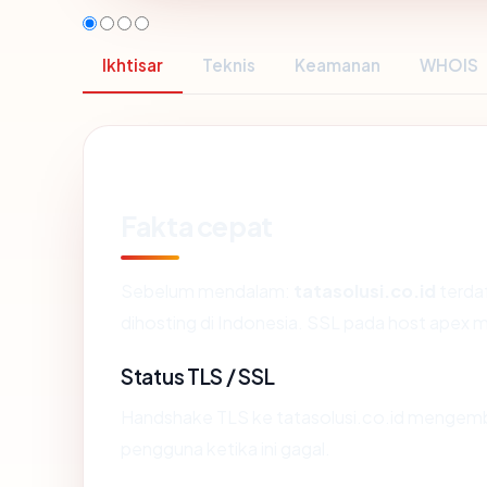
Ikhtisar
Teknis
Keamanan
WHOIS
Fakta cepat
Sebelum mendalam:
tatasolusi.co.id
terdaf
dihosting di Indonesia. SSL pada host apex
Status TLS / SSL
Handshake TLS ke tatasolusi.co.id mengem
pengguna ketika ini gagal.