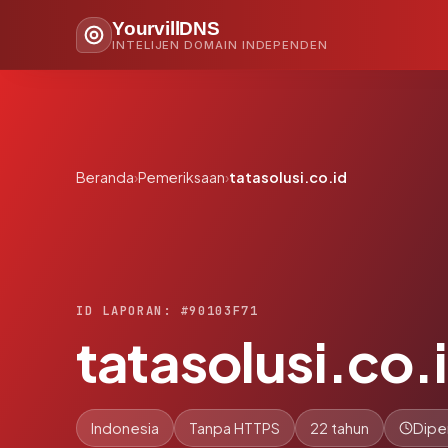
YourvillDNS
INTELIJEN DOMAIN INDEPENDEN
Beranda
›
Pemeriksaan
›
tatasolusi.co.id
ID LAPORAN: #90103F71
tatasolusi.co.
Indonesia
Tanpa HTTPS
22 tahun
Dipe