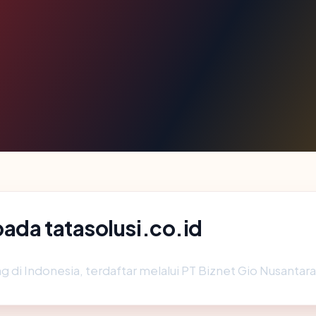
ada tatasolusi.co.id
g di Indonesia, terdaftar melalui PT Biznet Gio Nusantara