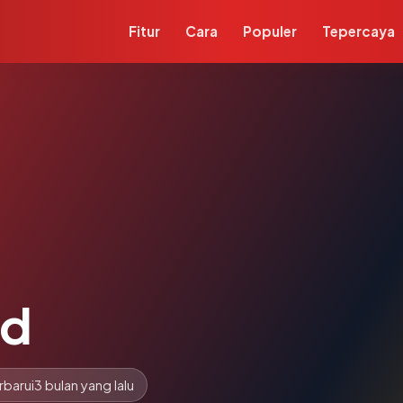
Fitur
Cara
Populer
Tepercaya
id
rbarui
3 bulan yang lalu