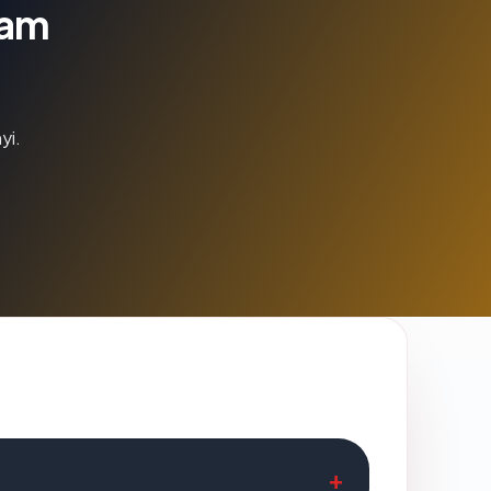
lam
yi.