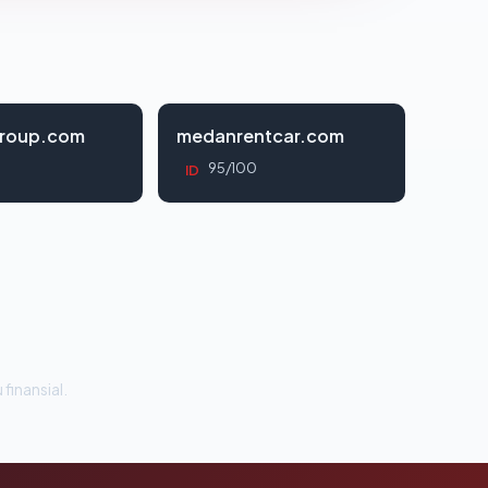
roup.com
medanrentcar.com
95/100
ID
 finansial.