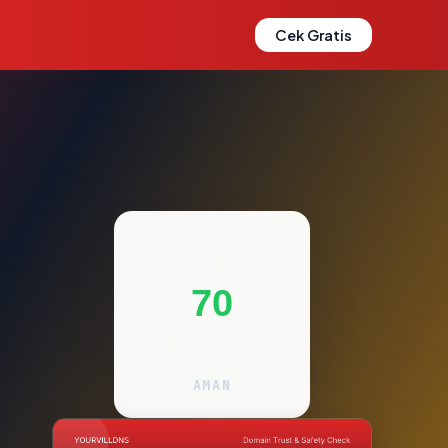
Cek Gratis
70
AMAN