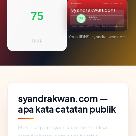
75
YourvillDNS · syandrakwan.com
AMAN
syandrakwan.com —
apa kata catatan publik
Mesin kepercayaan kami memeriksa