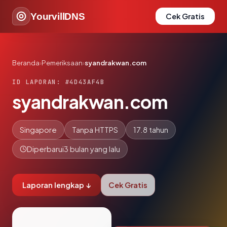
YourvillDNS
Cek Gratis
Beranda
›
Pemeriksaan
›
syandrakwan.com
ID LAPORAN: #4D43AF4B
syandrakwan.com
Singapore
Tanpa HTTPS
17.8 tahun
Diperbarui
3 bulan yang lalu
Laporan lengkap ↓
Cek Gratis