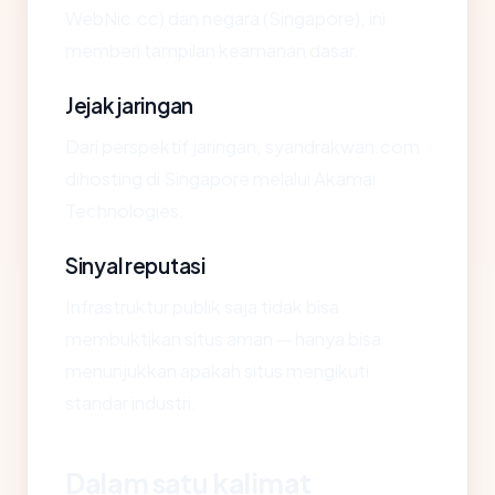
WebNic.cc) dan negara (Singapore), ini
memberi tampilan keamanan dasar.
Jejak jaringan
Dari perspektif jaringan, syandrakwan.com
dihosting di Singapore melalui Akamai
Technologies.
Sinyal reputasi
Infrastruktur publik saja tidak bisa
membuktikan situs aman — hanya bisa
menunjukkan apakah situs mengikuti
standar industri.
Dalam satu kalimat