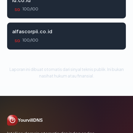
iu.co.id
100/100
SG
alfascorpii.co.id
100/100
SG
Laporan ini dibuat otomatis dari sinyal teknis publik. Ini bukan
nasihat hukum atau finansial.
YourvillDNS