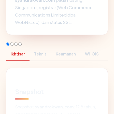
syandrakwan.com
pada hosting
Singapore, registrar (Web Commerce
Communications Limited dba
WebNic.cc), dan status SSL.
Ikhtisar
Teknis
Keamanan
WHOIS
Snapshot
Snapshot
syandrakwan.com
: 17.8 tahun,