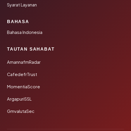
Syarat Layanan
BAHASA
Bahasa Indonesia
TAUTAN SAHABAT
AmannafmRadar
CafedefrTrust
MomentiaScore
ArgapuriSSL
GmvalutaSec