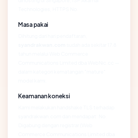
dihosting di Singapore, ISP Akamai
Technologies, HTTPS No.
Masa pakai
Dihitung dari hari pendaftaran,
syandrakwan.com
sudah ada sekitar 17.8
tahun melalui Web Commerce
Communications Limited dba WebNic.cc —
dalam kategori kematangan "mature"
model kami.
Keamanan koneksi
Kami melakukan handshake TLS terhadap
syandrakwan.com dan mendapat: No.
Digabung dengan registrar (Web
Commerce Communications Limited dba