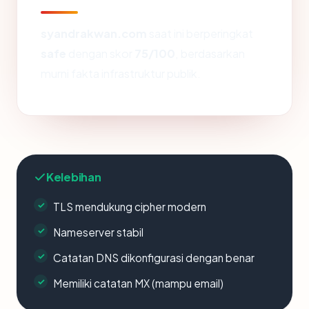
syandrakwan.com
saat ini berperingkat
safe
dengan skor
75/100
, berdasarkan
murni fakta infrastruktur publik.
Kelebihan
TLS mendukung cipher modern
Nameserver stabil
Catatan DNS dikonfigurasi dengan benar
Memiliki catatan MX (mampu email)