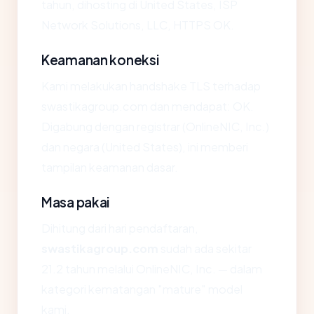
tahun, dihosting di United States, ISP
Network Solutions, LLC, HTTPS OK.
Keamanan koneksi
Kami melakukan handshake TLS terhadap
swastikagroup.com dan mendapat: OK.
Digabung dengan registrar (OnlineNIC, Inc.)
dan negara (United States), ini memberi
tampilan keamanan dasar.
Masa pakai
Dihitung dari hari pendaftaran,
swastikagroup.com
sudah ada sekitar
21.2 tahun melalui OnlineNIC, Inc. — dalam
kategori kematangan "mature" model
kami.