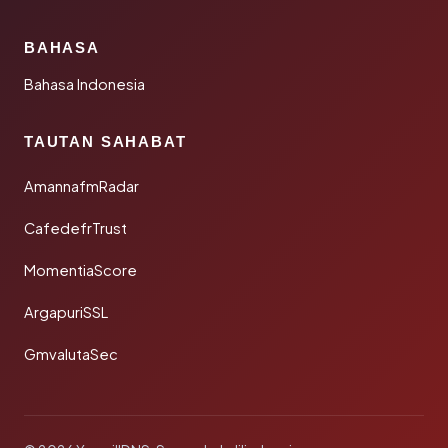
BAHASA
Bahasa Indonesia
TAUTAN SAHABAT
AmannafmRadar
CafedefrTrust
MomentiaScore
ArgapuriSSL
GmvalutaSec