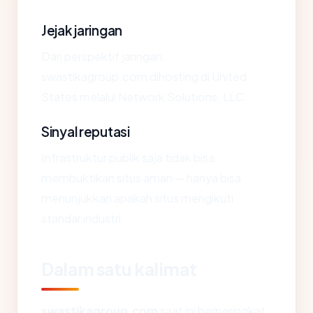
Jejak jaringan
Dari perspektif jaringan,
swastikagroup.com dihosting di United
States melalui Network Solutions, LLC.
Sinyal reputasi
Infrastruktur publik saja tidak bisa
membuktikan situs aman — hanya bisa
menunjukkan apakah situs mengikuti
standar industri.
Dalam satu kalimat
swastikagroup.com
saat ini berperingkat