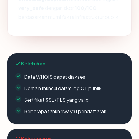
very_safe
dengan skor
100/100
,
berdasarkan murni fakta infrastruktur publik.
Kelebihan
Data WHOIS dapat diakses
Domain muncul dalam log CT publik
Sertifikat SSL/TLS yang valid
Beberapa tahun riwayat pendaftaran