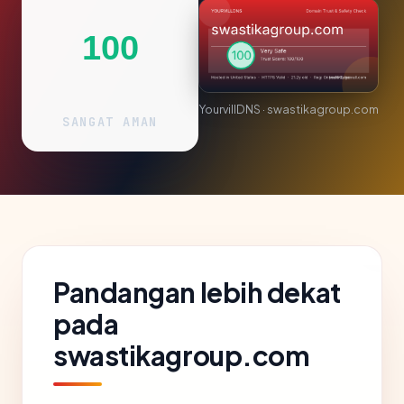
100
YourvillDNS · swastikagroup.com
SANGAT AMAN
Pandangan lebih dekat
pada
swastikagroup.com