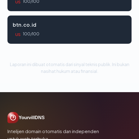
100/100
US
btn.co.id
100/100
US
Laporan ini dibuat otomatis dari sinyal teknis publik. Ini bukan
nasihat hukum atau finansial.
YourvillDNS
Intelijen domain otomatis dan independen
untuk web terbuka.