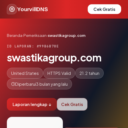
YourvillDNS
Cek Gratis
Beranda
›
Pemeriksaan
›
swastikagroup.com
ID LAPORAN: #99B6B78E
swastikagroup.com
United States
HTTPS Valid
21.2 tahun
Diperbarui
3 bulan yang lalu
Laporan lengkap ↓
Cek Gratis