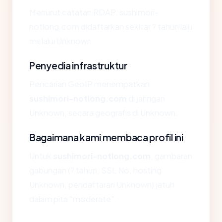
Menurut catatan RDAP, sushimori-
notlong.com didaftarkan sekitar ? tahun lalu
melalui Unknown.
Penyedia infrastruktur
Pencarian GeoIP menempatkan
sushimori-notlong.com
di jaringan
Unknown, secara geografis di Unknown.
Bagaimana kami membaca profil ini
Untuk
sushimori-notlong.com
, gambaran
gabungan (? tahun, SSL No, hosting
Unknown, pendaftaran Unknown) jatuh
dalam pita "moderate".