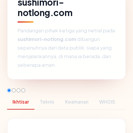
sushimori-
notlong.com
Pandangan pihak ketiga yang netral pada
sushimori-notlong.com
dibangun
sepenuhnya dari data publik: siapa yang
menjalankannya, di mana ia berada, dan
seberapa aman.
Ikhtisar
Teknis
Keamanan
WHOIS