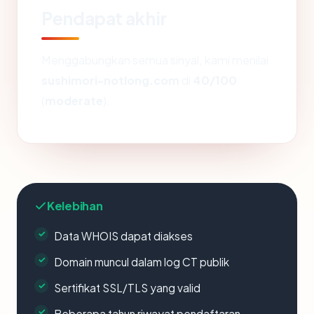
Pendapat akhir
Menggabungkan semua sinyal, kami menilai
sushimori-notlong.com
di
40/100
(
moderate
).
Kelebihan
Data WHOIS dapat diakses
Domain muncul dalam log CT publik
Sertifikat SSL/TLS yang valid
Beberapa tahun riwayat pendaftaran