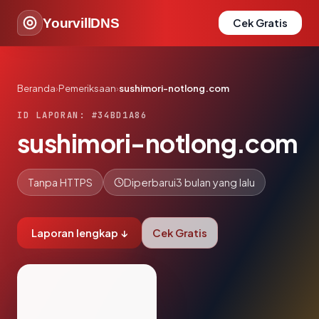
YourvillDNS
Cek Gratis
Beranda
›
Pemeriksaan
›
sushimori-notlong.com
ID LAPORAN: #34BD1A86
sushimori-notlong.com
Tanpa HTTPS
Diperbarui
3 bulan yang lalu
Laporan lengkap ↓
Cek Gratis