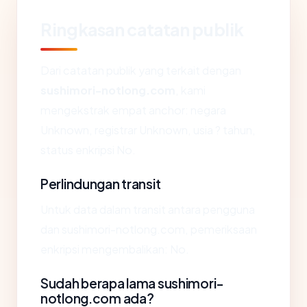
Ringkasan catatan publik
Dari catatan publik yang terkait dengan
sushimori-notlong.com
, kami
mengekstrak empat anchor: negara
Unknown, registrar Unknown, usia ? tahun,
status enkripsi No.
Perlindungan transit
Untuk data dalam transit antara pengguna
dan sushimori-notlong.com, pemeriksaan
enkripsi mengembalikan: No.
Sudah berapa lama sushimori-
notlong.com ada?