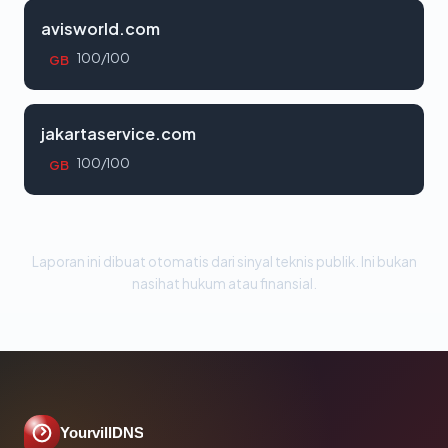
avisworld.com
100/100
GB
jakartaservice.com
100/100
GB
Laporan ini dibuat otomatis dari sinyal teknis publik. Ini bukan
nasihat hukum atau finansial.
YourvillDNS