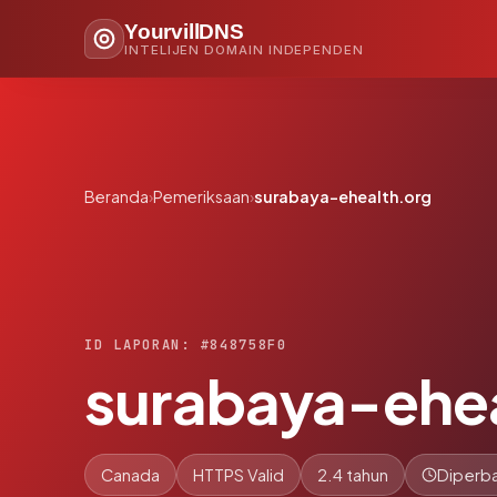
YourvillDNS
INTELIJEN DOMAIN INDEPENDEN
Beranda
›
Pemeriksaan
›
surabaya-ehealth.org
ID LAPORAN: #848758F0
surabaya-ehea
Canada
HTTPS Valid
2.4 tahun
Diperba