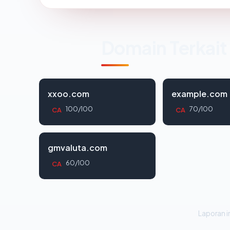
Domain Terkait
xxoo.com
example.com
100/100
70/100
CA
CA
gmvaluta.com
60/100
CA
Laporan in