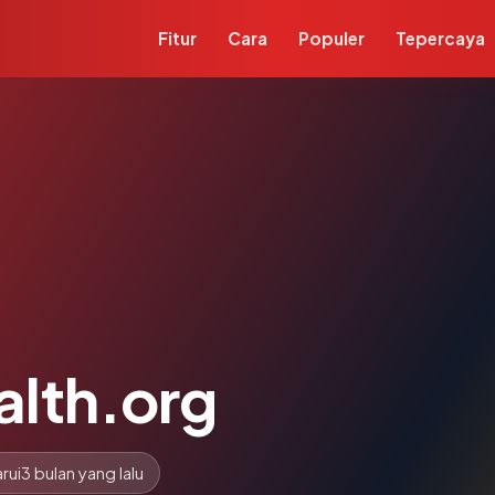
Fitur
Cara
Populer
Tepercaya
lth.org
rui
3 bulan yang lalu