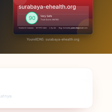
YourvillDNS · surabaya-ehealth.org
katnya.