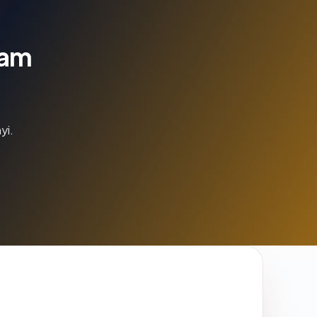
lam
yi.