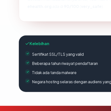
ehealth.org
ada di
90/100
(
very_safe
).
Kelebihan
Sertifikat SSL/TLS yang valid
Beberapa tahun riwayat pendaftaran
Tidak ada tanda malware
Negara hosting selaras dengan audiens yan