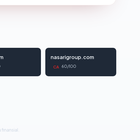
om
nasarigroup.com
0
60/100
CA
 finansial.