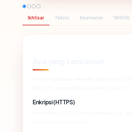
Ikhtisar
Teknis
Keamanan
WHOIS
Apa yang kami amati
Melihat
surabaya-ehealth.org
dari luar, ti
SSL (OK), dan registrar (GoDaddy.com, LLC)
Enkripsi (HTTPS)
Pemeriksaan HTTPS mengembalikan OK. Serti
harus dimiliki situs modern.