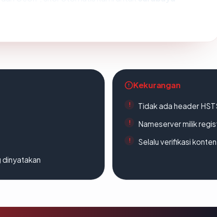
Kekurangan
Tidak ada header HST
Nameserver milik regi
Selalu verifikasi kont
g dinyatakan