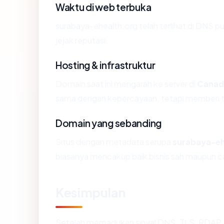
Waktu di web terbuka
surabaya-ehealth.org telah terlihat di DNS pu
jejak reputasi.
Hosting & infrastruktur
Domain saat ini mengarah ke server di
Canad
sama dengan kepercayaan, tetapi memberi ta
Domain yang sebanding
Situs dengan metadata serupa
surabaya-eh
biasanya mencakup baik bisnis sah maupun c
Kesimpulan
Setelah memadukan sinyal DNS, TLS, RDAP, 