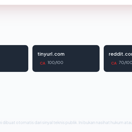
tinyurl.com
reddit.c
100/100
70/10
CA
CA
i dibuat otomatis dari sinyal teknis publik. Ini bukan nasihat hukum atau