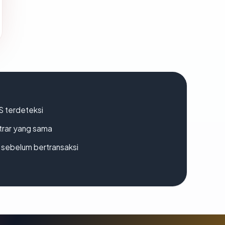
S terdeteksi
strar yang sama
en sebelum bertransaksi