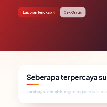
Laporan lengkap ↓
Cek Gratis
Seberapa terpercaya s
surabaya-ehealth.org
mengarah ke server