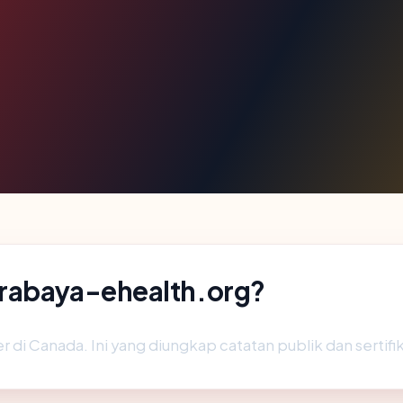
urabaya-ehealth.org?
 di Canada. Ini yang diungkap catatan publik dan sertifi