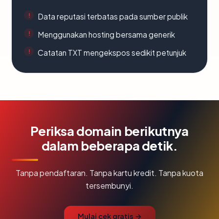
Data reputasi terbatas pada sumber publik
Menggunakan hosting bersama generik
Catatan TXT mengekspos sedikit petunjuk
Periksa domain berikutnya
dalam beberapa detik.
Tanpa pendaftaran. Tanpa kartu kredit. Tanpa kuota
tersembunyi.
Mulai cek gratis →