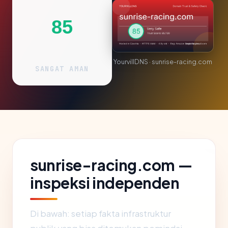
85
YourvillDNS · sunrise-racing.com
SANGAT AMAN
sunrise-racing.com —
inspeksi independen
Di bawah: setiap fakta infrastruktur