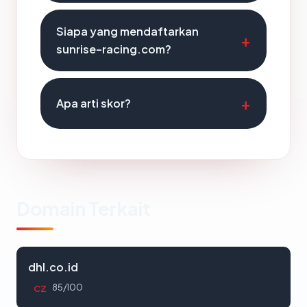
Siapa yang mendaftarkan
sunrise-racing.com?
Apa arti skor?
Domain Terkait
dhl.co.id
85/100
CZ