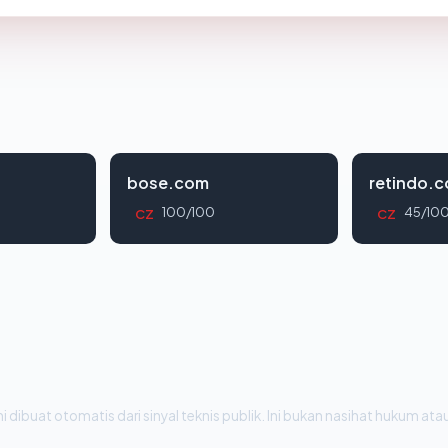
bose.com
retindo.
100/100
45/10
CZ
CZ
i dibuat otomatis dari sinyal teknis publik. Ini bukan nasihat hukum atau