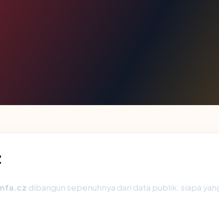
z
mfa.cz
dibangun sepenuhnya dari data publik: siapa yan