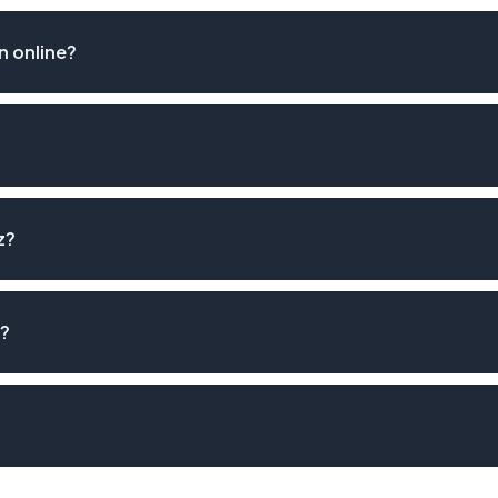
 online?
z?
z?