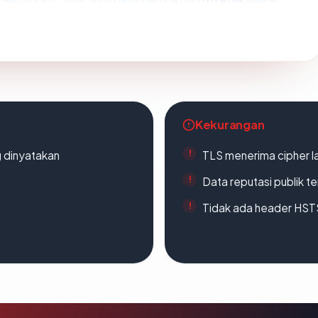
Kekurangan
g dinyatakan
TLS menerima cipher 
Data reputasi publik t
Tidak ada header HST