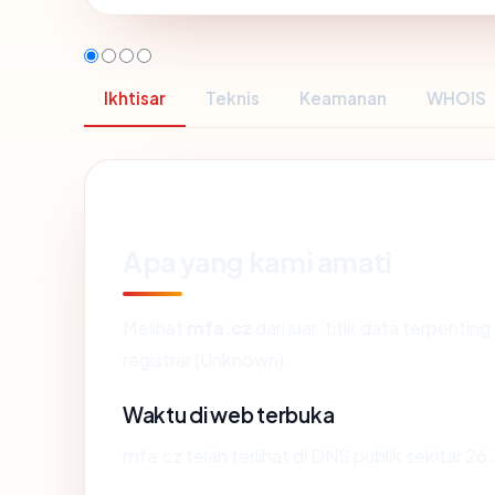
Ikhtisar
Teknis
Keamanan
WHOIS
Apa yang kami amati
Melihat
mfa.cz
dari luar, titik data terpenti
registrar (Unknown).
Waktu di web terbuka
mfa.cz telah terlihat di DNS publik sekitar 26