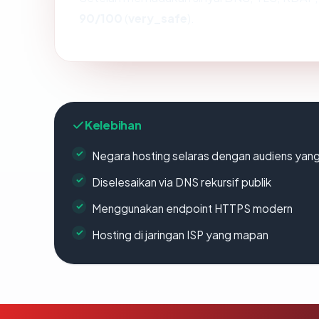
90/100
(
very_safe
).
Kelebihan
Negara hosting selaras dengan audiens yan
Diselesaikan via DNS rekursif publik
Menggunakan endpoint HTTPS modern
Hosting di jaringan ISP yang mapan