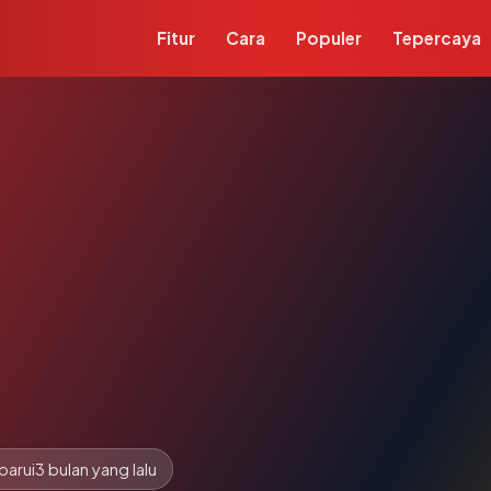
Fitur
Cara
Populer
Tepercaya
barui
3 bulan yang lalu