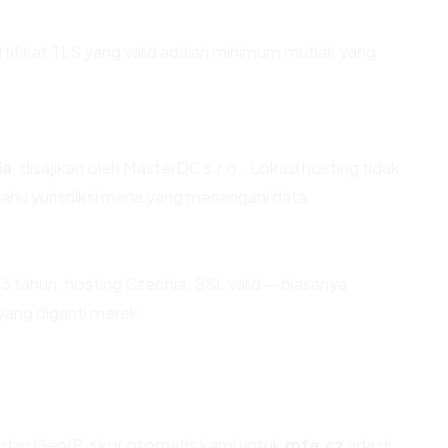
fikat TLS yang valid adalah minimum mutlak yang
ia
, disajikan oleh MasterDC s.r.o.. Lokasi hosting tidak
hu yurisdiksi mana yang menangani data.
3 tahun, hosting Czechia, SSL valid — biasanya
ang diganti merek.
dan GeoIP, skor otomatis kami untuk
mfa.cz
ada di