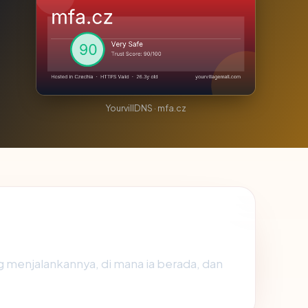
YourvillDNS · mfa.cz
g menjalankannya, di mana ia berada, dan