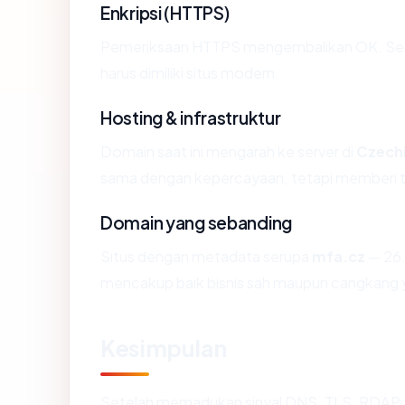
Enkripsi (HTTPS)
Pemeriksaan HTTPS mengembalikan OK. Serti
harus dimiliki situs modern.
Hosting & infrastruktur
Domain saat ini mengarah ke server di
Czech
sama dengan kepercayaan, tetapi memberi ta
Domain yang sebanding
Situs dengan metadata serupa
mfa.cz
— 26.
mencakup baik bisnis sah maupun cangkang y
Kesimpulan
Setelah memadukan sinyal DNS, TLS, RDAP, 