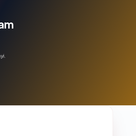
lam
yi.