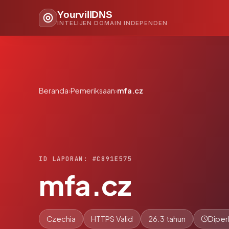
YourvillDNS
INTELIJEN DOMAIN INDEPENDEN
Beranda
›
Pemeriksaan
›
mfa.cz
ID LAPORAN: #C891E575
mfa.cz
Czechia
HTTPS Valid
26.3 tahun
Diper