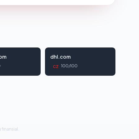
com
dhl.com
0
100/100
CZ
 finansial.