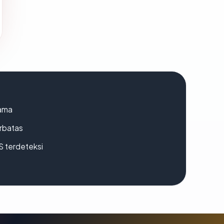
lama
erbatas
S terdeteksi