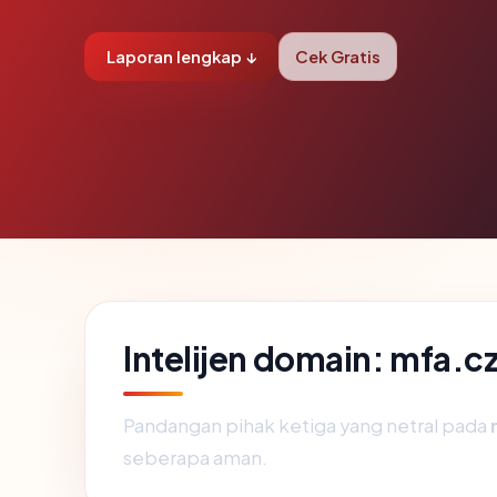
Laporan lengkap ↓
Cek Gratis
Intelijen domain: mfa.c
Pandangan pihak ketiga yang netral pada
seberapa aman.