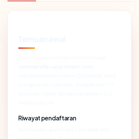
Temuan awal
Pemeriksaan otomatis kami terhadap
summerville-apartment.com
mengembalikan respons DNS bersih yang
mengarah ke Indonesia, disajikan oleh PT
Era Awan Digital, dengan handshake TLS
merespons OK.
Riwayat pendaftaran
summerville-apartment.com telah ada
sekitar 24 tahun. Domain berumur panjang