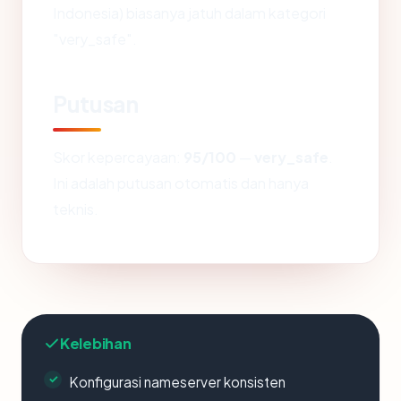
Indonesia) biasanya jatuh dalam kategori
"very_safe".
Putusan
Skor kepercayaan:
95/100
—
very_safe
.
Ini adalah putusan otomatis dan hanya
teknis.
Kelebihan
Konfigurasi nameserver konsisten