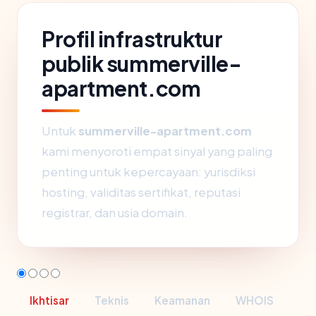
Profil infrastruktur
publik summerville-
apartment.com
Untuk
summerville-apartment.com
kami menyoroti empat sinyal yang paling
penting untuk kepercayaan: yurisdiksi
hosting, validitas sertifikat, reputasi
registrar, dan usia domain.
Ikhtisar
Teknis
Keamanan
WHOIS