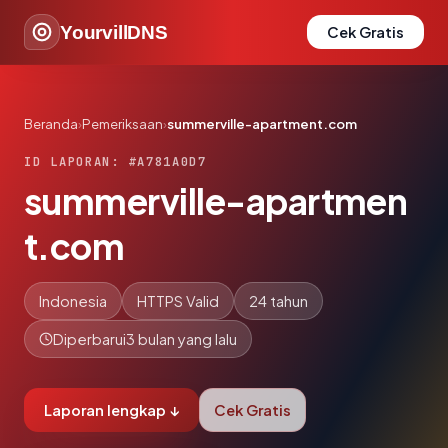
YourvillDNS
Cek Gratis
Beranda
›
Pemeriksaan
›
summerville-apartment.com
ID LAPORAN: #A781A0D7
summerville-apartmen
t.com
Indonesia
HTTPS Valid
24 tahun
Diperbarui
3 bulan yang lalu
Laporan lengkap ↓
Cek Gratis