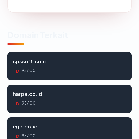
Domain Terkait
cpssoft.com
95/100
ID
harpa.co.id
95/100
ID
cgd.co.id
95/100
ID