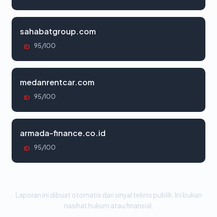
sahabatgroup.com
95/100
ID
medanrentcar.com
95/100
ID
armada-finance.co.id
95/100
ID
Laporan ini dibuat otomatis dari sinyal teknis publik. Ini bukan
nasihat hukum atau finansial.