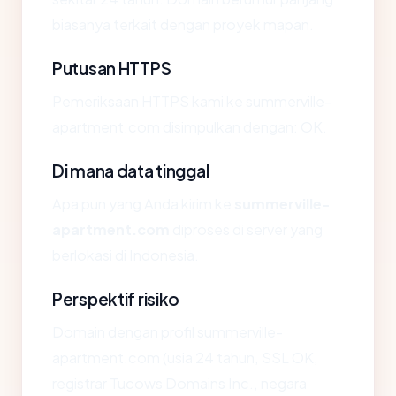
biasanya terkait dengan proyek mapan.
Putusan HTTPS
Pemeriksaan HTTPS kami ke summerville-
apartment.com disimpulkan dengan: OK.
Di mana data tinggal
Apa pun yang Anda kirim ke
summerville-
apartment.com
diproses di server yang
berlokasi di Indonesia.
Perspektif risiko
Domain dengan profil summerville-
apartment.com (usia 24 tahun, SSL OK,
registrar Tucows Domains Inc., negara