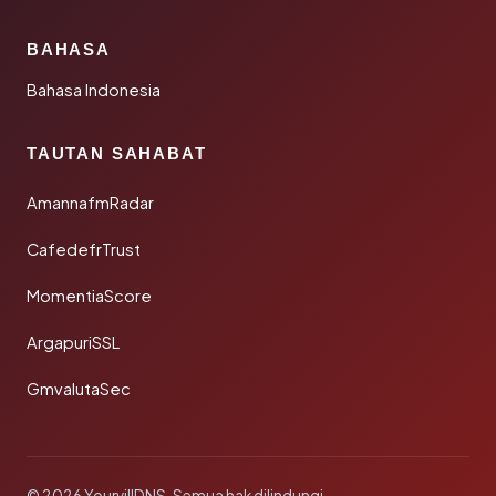
BAHASA
Bahasa Indonesia
TAUTAN SAHABAT
AmannafmRadar
CafedefrTrust
MomentiaScore
ArgapuriSSL
GmvalutaSec
© 2026 YourvillDNS. Semua hak dilindungi.