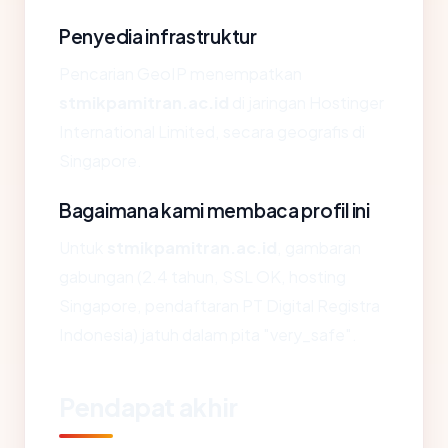
Penyedia infrastruktur
Pencarian GeoIP menempatkan
stmikpamitran.ac.id
di jaringan Hostinger
International Limited, secara geografis di
Singapore.
Bagaimana kami membaca profil ini
Untuk
stmikpamitran.ac.id
, gambaran
gabungan (2.4 tahun, SSL OK, hosting
Singapore, pendaftaran PT Digital Registra
Indonesia) jatuh dalam pita "very_safe".
Pendapat akhir