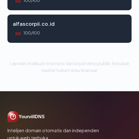
100/100
SG
alfascorpii.co.id
100/100
SG
Laporan ini dibuat otomatis dari sinyal teknis publik. Ini bukan
nasihat hukum atau finansial.
YourvillDNS
Intelijen domain otomatis dan independen
untuk web terbuka.