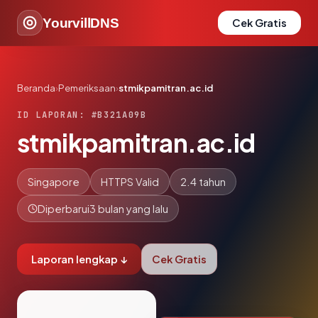
YourvillDNS
Cek Gratis
Beranda
›
Pemeriksaan
›
stmikpamitran.ac.id
ID LAPORAN: #B321A09B
stmikpamitran.ac.id
Singapore
HTTPS Valid
2.4 tahun
Diperbarui
3 bulan yang lalu
Laporan lengkap ↓
Cek Gratis