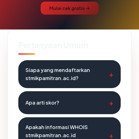
Mulai cek gratis →
Pertanyaan Umum
Siapa yang mendaftarkan
stmikpamitran.ac.id?
Apa arti skor?
Apakah informasi WHOIS
stmikpamitran.ac.id