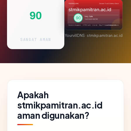
90
YourvillDNS · stmikpamitran.ac.id
SANGAT AMAN
Apakah
stmikpamitran.ac.id
aman digunakan?