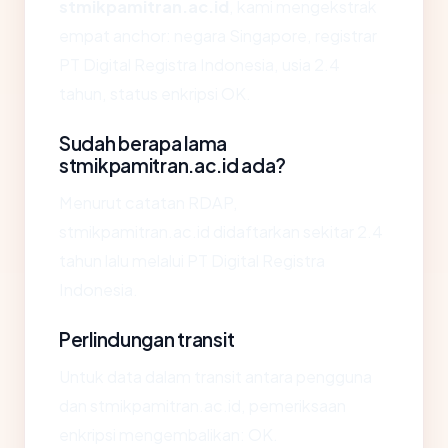
stmikpamitran.ac.id
, kami mengekstrak
empat anchor: negara Singapore, registrar
PT Digital Registra Indonesia, usia 2.4
tahun, status enkripsi OK.
Sudah berapa lama
stmikpamitran.ac.id ada?
Menurut catatan RDAP,
stmikpamitran.ac.id didaftarkan sekitar 2.4
tahun lalu melalui PT Digital Registra
Indonesia.
Perlindungan transit
Untuk data dalam transit antara pengguna
dan stmikpamitran.ac.id, pemeriksaan
enkripsi mengembalikan: OK.