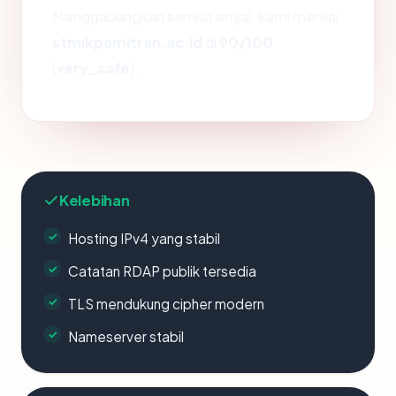
Menggabungkan semua sinyal, kami menilai
stmikpamitran.ac.id
di
90/100
(
very_safe
).
Kelebihan
Hosting IPv4 yang stabil
Catatan RDAP publik tersedia
TLS mendukung cipher modern
Nameserver stabil