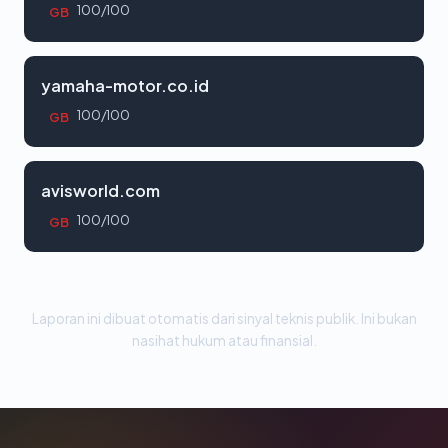
100/100
GB
yamaha-motor.co.id
100/100
GB
avisworld.com
100/100
GB
Laporan ini dibuat otomatis dari sinyal teknis publik. Ini bukan
nasihat hukum atau finansial.