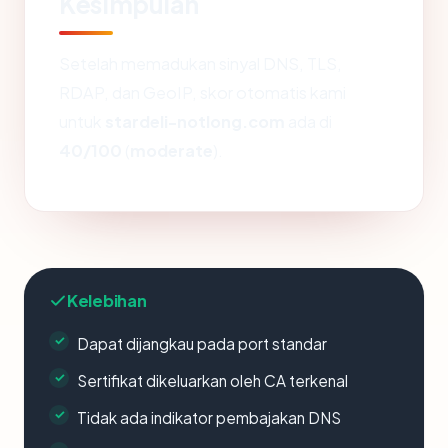
Kesimpulan
Setelah memadukan sinyal DNS, TLS,
RDAP, dan GeoIP, skor otomatis kami
untuk
stardeli-notlong.com
ada di
40/100
(
moderate
).
Kelebihan
Dapat dijangkau pada port standar
Sertifikat dikeluarkan oleh CA terkenal
Tidak ada indikator pembajakan DNS