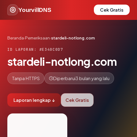
YourvillDNS
Cek Gratis
Beranda
›
Pemeriksaan
›
stardeli-notlong.com
ID LAPORAN: #E340C0D7
stardeli-notlong.com
Tanpa HTTPS
Diperbarui
3 bulan yang lalu
Laporan lengkap ↓
Cek Gratis