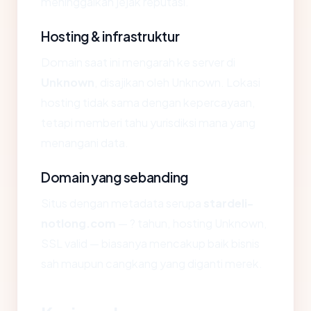
meninggalkan jejak reputasi.
Hosting & infrastruktur
Domain saat ini mengarah ke server di
Unknown
, disajikan oleh Unknown. Lokasi
hosting tidak sama dengan kepercayaan,
tetapi memberi tahu yurisdiksi mana yang
menangani data.
Domain yang sebanding
Situs dengan metadata serupa
stardeli-
notlong.com
— ? tahun, hosting Unknown,
SSL valid — biasanya mencakup baik bisnis
sah maupun cangkang yang diganti merek.