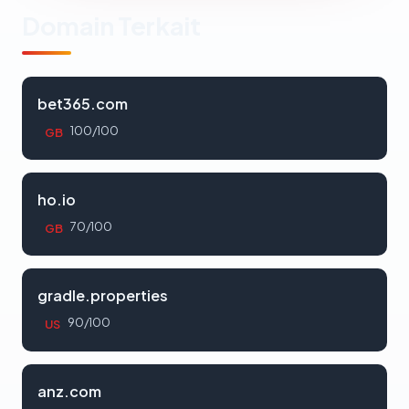
Domain Terkait
bet365.com
100/100
GB
ho.io
70/100
GB
gradle.properties
90/100
US
anz.com