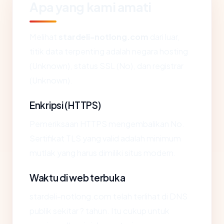
Apa yang kami amati
Melihat
stardeli-notlong.com
dari luar,
titik data terpenting adalah negara hosting
(Unknown), status SSL (No), dan registrar
(Unknown).
Enkripsi (HTTPS)
Pemeriksaan HTTPS mengembalikan No.
Sertifikat TLS yang valid adalah minimum
mutlak yang harus dimiliki situs modern.
Waktu di web terbuka
stardeli-notlong.com telah terlihat di DNS
publik sekitar ? tahun. Itu cukup untuk