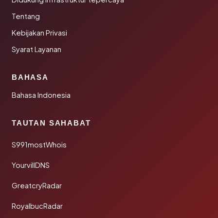
Tentang
Kebijakan Privasi
Syarat Layanan
BAHASA
Bahasa Indonesia
TAUTAN SAHABAT
S991mostWhois
YourvillDNS
GreatcryRadar
RoyalbucRadar