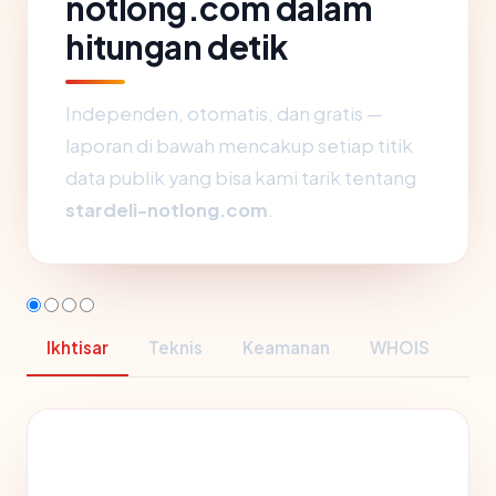
notlong.com dalam
hitungan detik
Independen, otomatis, dan gratis —
laporan di bawah mencakup setiap titik
data publik yang bisa kami tarik tentang
stardeli-notlong.com
.
Ikhtisar
Teknis
Keamanan
WHOIS