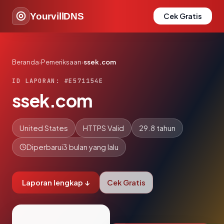
YourvillDNS
Cek Gratis
Beranda
›
Pemeriksaan
›
ssek.com
ID LAPORAN: #E571154E
ssek.com
United States
HTTPS Valid
29.8 tahun
Diperbarui
3 bulan yang lalu
Laporan lengkap ↓
Cek Gratis