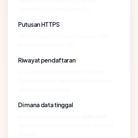
disajikan oleh Google LLC, dengan
handshake TLS merespons OK.
Putusan HTTPS
Pemeriksaan HTTPS kami ke ssek.com
disimpulkan dengan: OK.
Riwayat pendaftaran
ssek.com telah ada sekitar 29.8 tahun.
Domain berumur panjang biasanya terkait
dengan proyek mapan.
Di mana data tinggal
Apa pun yang Anda kirim ke
ssek.com
diproses di server yang berlokasi di United
States.