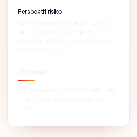
Perspektif risiko
Domain dengan profil ssek.com (usia 29.8
tahun, SSL OK, registrar OnlineNIC, Inc.,
negara United States) biasanya jatuh dalam
kategori "very_safe".
Putusan
Skor kepercayaan:
100/100
—
very_safe
.
Ini adalah putusan otomatis dan hanya
teknis.