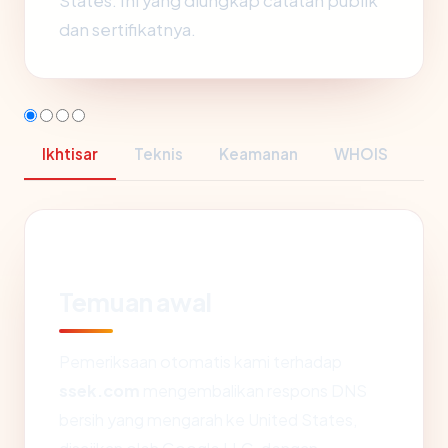
States. Ini yang diungkap catatan publik
dan sertifikatnya.
Ikhtisar
Teknis
Keamanan
WHOIS
Temuan awal
Pemeriksaan otomatis kami terhadap
ssek.com
mengembalikan respons DNS
bersih yang mengarah ke United States,