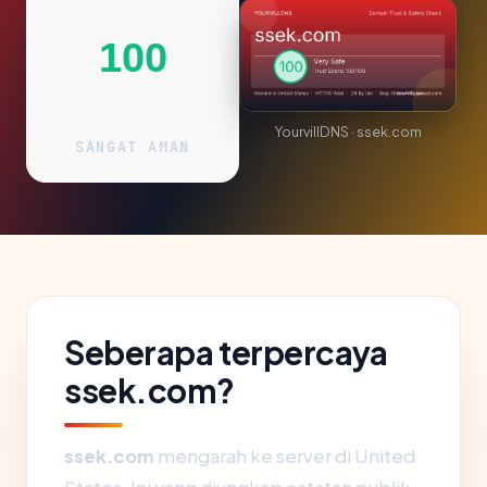
100
YourvillDNS · ssek.com
SANGAT AMAN
Seberapa terpercaya
ssek.com?
ssek.com
mengarah ke server di United