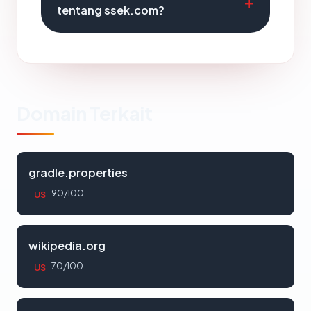
tentang ssek.com?
Domain Terkait
gradle.properties
90/100
US
wikipedia.org
70/100
US