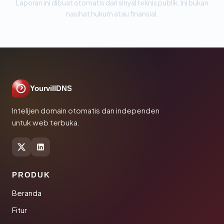
Laporan ini dibuat otomatis dari sinyal teknis publik. Ini bukan
nasihat hukum atau finansial.
YourvillDNS
Intelijen domain otomatis dan independen
untuk web terbuka.
PRODUK
Beranda
Fitur