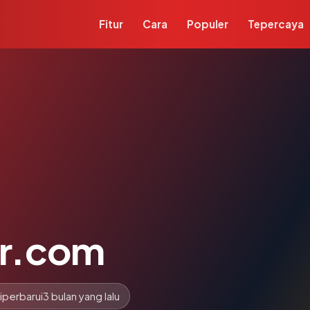
Fitur
Cara
Populer
Tepercaya
r.com
iperbarui
3 bulan yang lalu