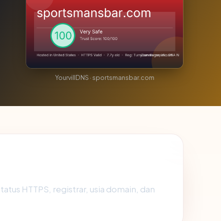
YourvillDNS · sportsmansbar.com
 status HTTPS, registrar, usia domain, dan