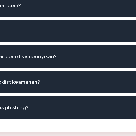
bar.com?
ar.com disembunyikan?
cklist keamanan?
s phishing?