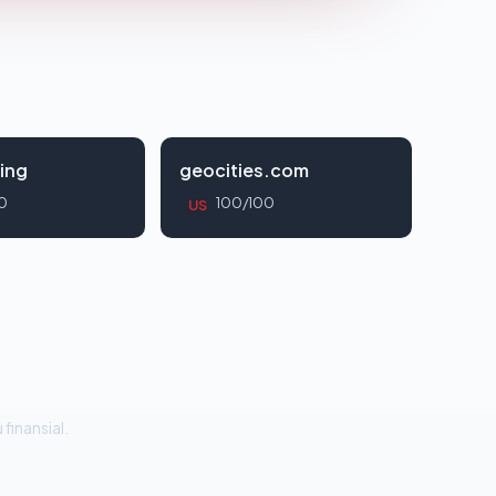
ing
geocities.com
0
100/100
US
 finansial.