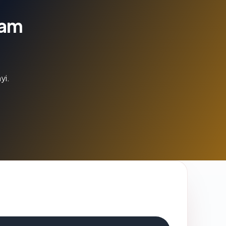
lam
yi.