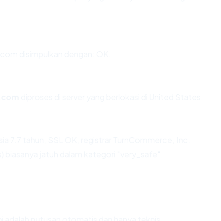
com disimpulkan dengan: OK.
.com
diproses di server yang berlokasi di United States.
ia 7.7 tahun, SSL OK, registrar TurnCommerce, Inc.
biasanya jatuh dalam kategori "very_safe".
Ini adalah putusan otomatis dan hanya teknis.