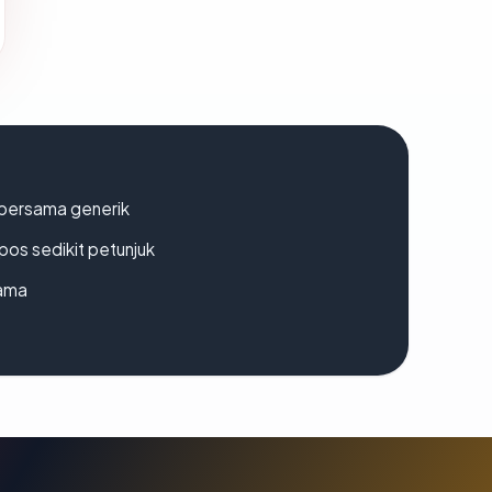
bersama generik
os sedikit petunjuk
lama