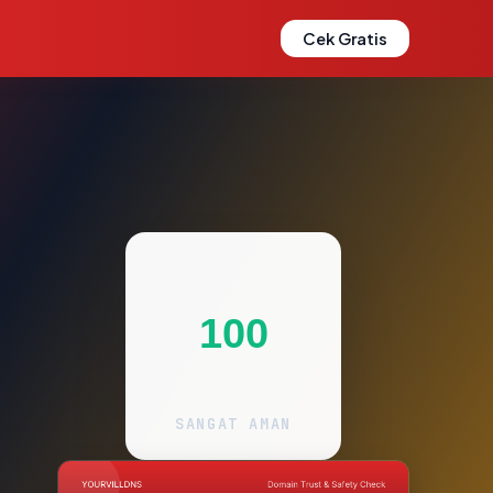
Cek Gratis
100
SANGAT AMAN