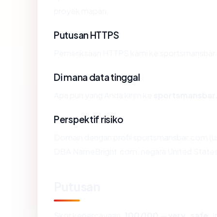
proyek mapan.
Putusan HTTPS
Pemeriksaan HTTPS kami ke sportsmansbar.
Di mana data tinggal
Apa pun yang Anda kirim ke
sportsmansbar
Perspektif risiko
Domain dengan profil sportsmansbar.com (us
DBA NameBright.com, negara United States) 
Putusan
Skor kepercayaan:
100/100
—
very_safe
. 