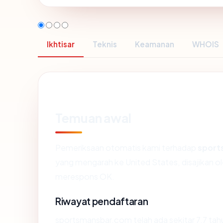
Ikhtisar
Teknis
Keamanan
WHOIS
Temuan awal
Pemeriksaan otomatis kami terhadap
sport
yang mengarah ke United States, disajikan 
merespons OK.
Riwayat pendaftaran
sportsmansbar.com telah ada sekitar 7.7 ta