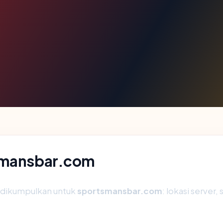
tsmansbar.com
g dikumpulkan untuk
sportsmansbar.com
: lokasi server,