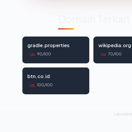
Domain Terkait
gradle.properties
wikipedia.org
90/100
70/100
US
US
btn.co.id
100/100
US
Laporan in