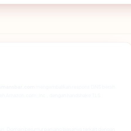
smansbar.com
mengembalikan respons DNS bersih
oleh Amazon.com, Inc., dengan handshake TLS
hun. Domain berumur panjang biasanya terkait dengan