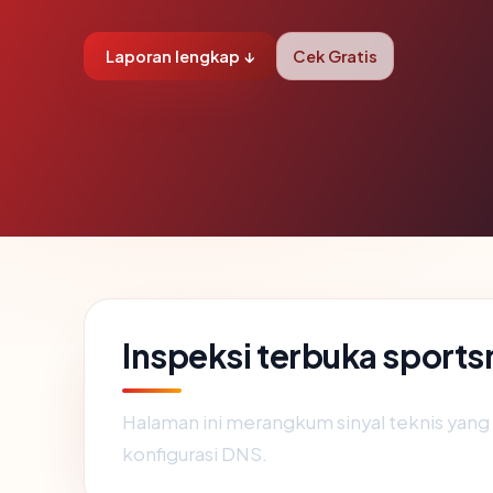
Laporan lengkap ↓
Cek Gratis
Inspeksi terbuka spor
Halaman ini merangkum sinyal teknis yan
konfigurasi DNS.