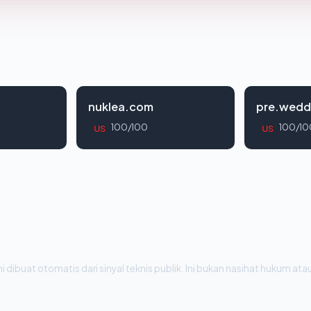
nuklea.com
pre.wedd
100/100
100/10
US
US
i dibuat otomatis dari sinyal teknis publik. Ini bukan nasihat hukum atau