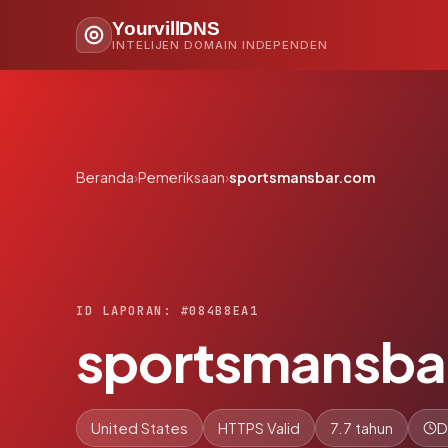
YourvillDNS
INTELIJEN DOMAIN INDEPENDEN
Beranda
›
Pemeriksaan
›
sportsmansbar.com
ID LAPORAN: #084B8EA1
sportsmansba
United States
HTTPS Valid
7.7 tahun
D