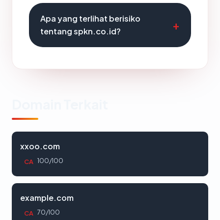
Apa yang terlihat berisiko
tentang spkn.co.id?
Domain Terkait
xxoo.com
100/100
CA
example.com
70/100
CA