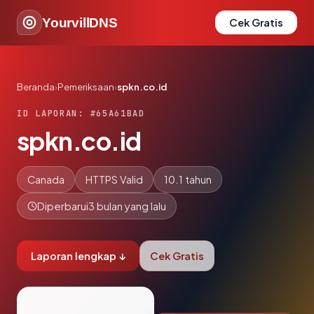
YourvillDNS
Cek Gratis
Beranda
›
Pemeriksaan
›
spkn.co.id
ID LAPORAN: #65A61BAD
spkn.co.id
Canada
HTTPS Valid
10.1 tahun
Diperbarui
3 bulan yang lalu
Laporan lengkap ↓
Cek Gratis