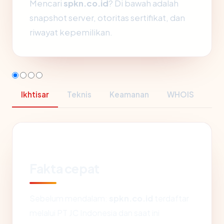
Mencari
spkn.co.id
? Di bawah adalah
snapshot server, otoritas sertifikat, dan
riwayat kepemilikan.
Ikhtisar
Teknis
Keamanan
WHOIS
Fakta cepat
Sebelum mendalam:
spkn.co.id
terdaftar
melalui PT JC Indonesia dan saat ini