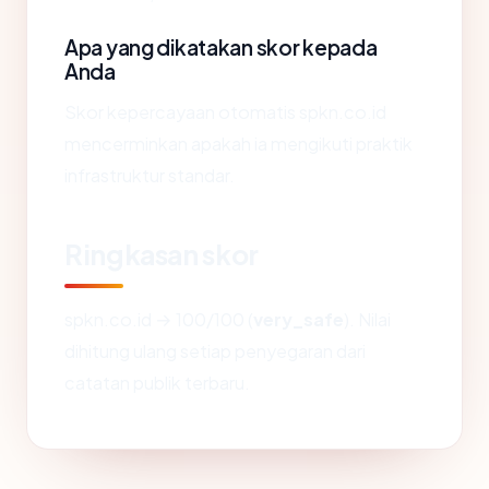
Apa yang dikatakan skor kepada
Anda
Skor kepercayaan otomatis spkn.co.id
mencerminkan apakah ia mengikuti praktik
infrastruktur standar.
Ringkasan skor
spkn.co.id → 100/100 (
very_safe
). Nilai
dihitung ulang setiap penyegaran dari
catatan publik terbaru.