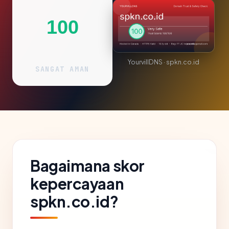
100
YourvillDNS · spkn.co.id
SANGAT AMAN
Bagaimana skor
kepercayaan
spkn.co.id?