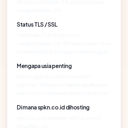
dihosting di Canada. SSL pada host apex
mengembalikan: OK.
Status TLS / SSL
Handshake TLS ke spkn.co.id
mengembalikan: OK. Browser modern akan
memperingatkan pengguna ketika ini gagal.
Mengapa usia penting
Rekam jejak 10.1 tahun bukan bukti
legitimasi, tetapi berarti
spkn.co.id
punya
waktu untuk mengakumulasi sinyal reputasi.
Di mana spkn.co.id dihosting
spkn.co.id dioperasikan dari Canada via
Cloudflare, Inc..