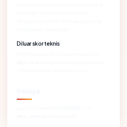
Lalu lintas ke spjt.co.id saat ini berakhir di
Hostinger International Limited di
Singapore — terlihat oleh siapa pun yang
menjalankan traceroute.
Di luar skor teknis
Profil teknis bersih hanya membuktikan
spjt.co.id
mengikuti standar pipa industri.
TIDAK membuktikan konten jujur.
Intinya
spjt.co.id berakhir di
100/100
— itu
very_safe
dalam skala kami.