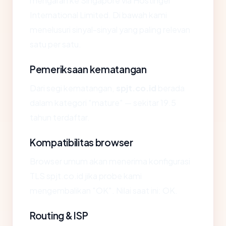
mengarah ke Singapore via Hostinger
International Limited. Di bawah kami
menelusuri sinyal-sinyal yang paling relevan
satu per satu.
Pemeriksaan kematangan
Dari segi kematangan,
spjt.co.id
berada
dalam kategori "mature" — sekitar 19.5
tahun terdaftar.
Kompatibilitas browser
Browser umum akan menerima konfigurasi
TLS spjt.co.id jika probe kami
mengembalikan "OK". Nilai saat ini: OK.
Routing & ISP