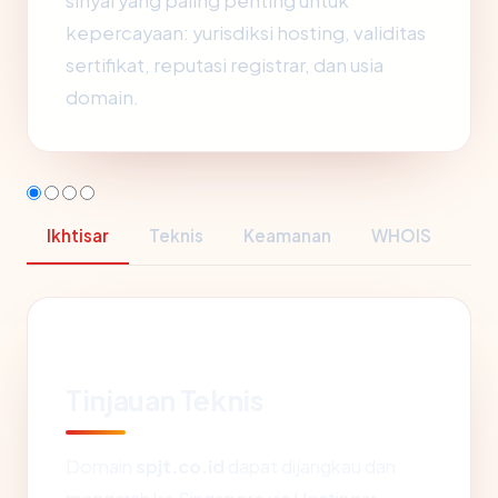
sinyal yang paling penting untuk
kepercayaan: yurisdiksi hosting, validitas
sertifikat, reputasi registrar, dan usia
domain.
Ikhtisar
Teknis
Keamanan
WHOIS
Tinjauan Teknis
Domain
spjt.co.id
dapat dijangkau dan