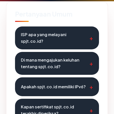
Pertanyaan Umum
ISP apa yang melayani
spjt.co.id?
Di mana mengajukan keluhan
tentang spjt.co.id?
Apakah spjt.co.id memiliki IPv6?
Kapan sertifikat spjt.co.id
terakhir diperiksa?