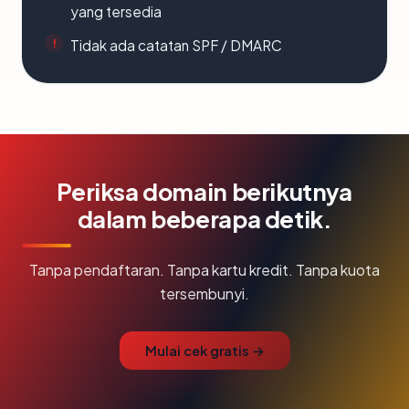
yang tersedia
Tidak ada catatan SPF / DMARC
Periksa domain berikutnya
dalam beberapa detik.
Tanpa pendaftaran. Tanpa kartu kredit. Tanpa kuota
tersembunyi.
Mulai cek gratis →