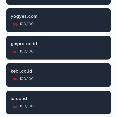
yogyes.com
100/100
SG
gmpro.co.id
100/100
SG
kebi.co.id
100/100
SG
iu.co.id
100/100
SG