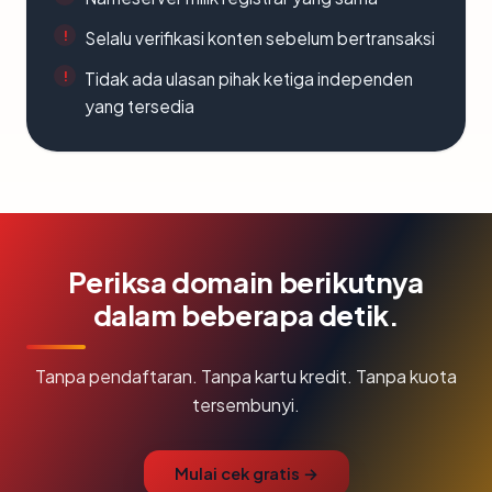
Selalu verifikasi konten sebelum bertransaksi
Tidak ada ulasan pihak ketiga independen
yang tersedia
Periksa domain berikutnya
dalam beberapa detik.
Tanpa pendaftaran. Tanpa kartu kredit. Tanpa kuota
tersembunyi.
Mulai cek gratis →