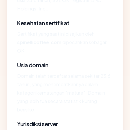
usia 23.6 tahun, SSL OK, registrar DNC
Holdings, Inc..
Kesehatan sertifikat
Sertifikat yang saat ini disajikan oleh
spinellicoffee.com
dipecahkan sebagai:
OK.
Usia domain
Domain telah terdaftar selama sekitar 23.6
tahun, yang menempatkannya dalam
kategori kematangan "mature". Domain
yang lebih tua secara statistik kurang
berisiko.
Yurisdiksi server