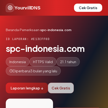
YourvillDNS
Cek Gratis
Beranda
›
Pemeriksaan
›
spc-indonesia.com
ID LAPORAN: #E13CFF0D
spc-indonesia.com
Indonesia
HTTPS Valid
21.1 tahun
Diperbarui
3 bulan yang lalu
Laporan lengkap ↓
Cek Gratis