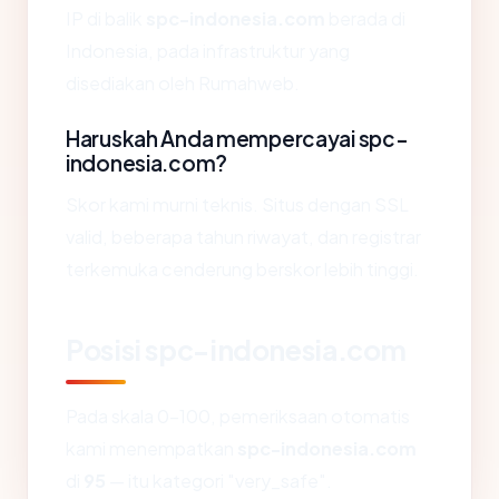
IP di balik
spc-indonesia.com
berada di
Indonesia, pada infrastruktur yang
disediakan oleh Rumahweb.
Haruskah Anda mempercayai spc-
indonesia.com?
Skor kami murni teknis. Situs dengan SSL
valid, beberapa tahun riwayat, dan registrar
terkemuka cenderung berskor lebih tinggi.
Posisi spc-indonesia.com
Pada skala 0-100, pemeriksaan otomatis
kami menempatkan
spc-indonesia.com
di
95
— itu kategori "very_safe".