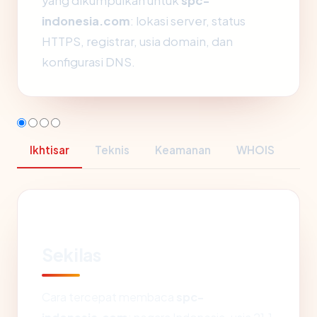
yang dikumpulkan untuk
spc-
indonesia.com
: lokasi server, status
HTTPS, registrar, usia domain, dan
konfigurasi DNS.
Ikhtisar
Teknis
Keamanan
WHOIS
Sekilas
Cara tercepat membaca
spc-