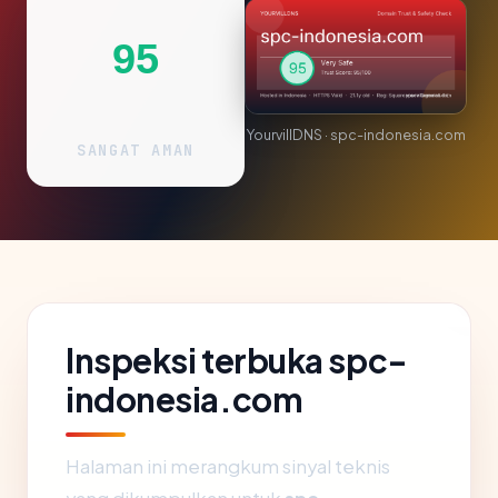
95
YourvillDNS · spc-indonesia.com
SANGAT AMAN
Inspeksi terbuka spc-
indonesia.com
Halaman ini merangkum sinyal teknis