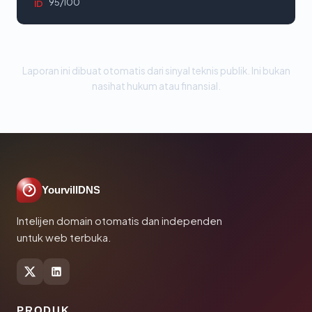
95/100
ID
Laporan ini dibuat otomatis dari sinyal teknis publik. Ini bukan
nasihat hukum atau finansial.
YourvillDNS
Intelijen domain otomatis dan independen
untuk web terbuka.
PRODUK