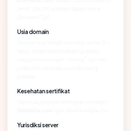
indonesia.com
: negara Indonesia, usia 21.1
tahun, SSL OK, registrar Squarespace
Domains II LLC.
Usia domain
Domain telah terdaftar selama sekitar 21.1
tahun, yang menempatkannya dalam
kategori kematangan "mature". Domain
yang lebih tua secara statistik kurang
berisiko.
Kesehatan sertifikat
Sertifikat yang saat ini disajikan oleh
spc-
indonesia.com
dipecahkan sebagai: OK.
Yurisdiksi server