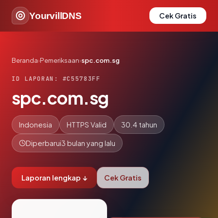
YourvillDNS
Cek Gratis
Beranda
›
Pemeriksaan
›
spc.com.sg
ID LAPORAN: #C55783FF
spc.com.sg
Indonesia
HTTPS Valid
30.4 tahun
Diperbarui
3 bulan yang lalu
Laporan lengkap ↓
Cek Gratis