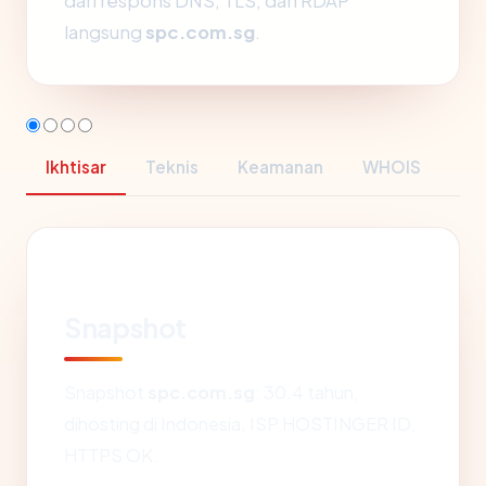
dari respons DNS, TLS, dan RDAP
langsung
spc.com.sg
.
Ikhtisar
Teknis
Keamanan
WHOIS
Snapshot
Snapshot
spc.com.sg
: 30.4 tahun,
dihosting di Indonesia, ISP HOSTINGER ID,
HTTPS OK.