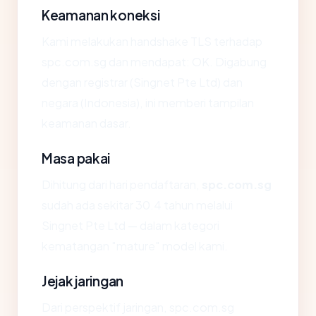
Keamanan koneksi
Kami melakukan handshake TLS terhadap
spc.com.sg dan mendapat: OK. Digabung
dengan registrar (Singnet Pte Ltd) dan
negara (Indonesia), ini memberi tampilan
keamanan dasar.
Masa pakai
Dihitung dari hari pendaftaran,
spc.com.sg
sudah ada sekitar 30.4 tahun melalui
Singnet Pte Ltd — dalam kategori
kematangan "mature" model kami.
Jejak jaringan
Dari perspektif jaringan, spc.com.sg