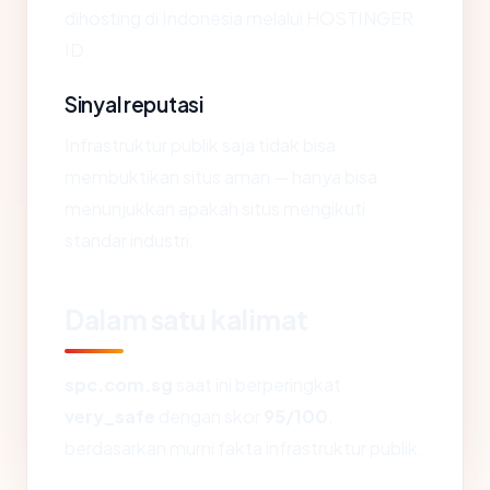
dihosting di Indonesia melalui HOSTINGER
ID.
Sinyal reputasi
Infrastruktur publik saja tidak bisa
membuktikan situs aman — hanya bisa
menunjukkan apakah situs mengikuti
standar industri.
Dalam satu kalimat
spc.com.sg
saat ini berperingkat
very_safe
dengan skor
95/100
,
berdasarkan murni fakta infrastruktur publik.