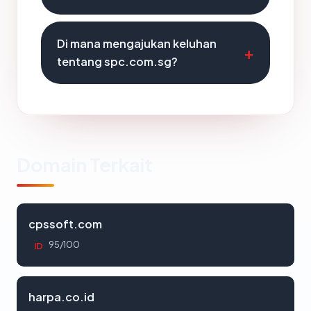
Di mana mengajukan keluhan
tentang spc.com.sg?
Domain Terkait
cpssoft.com
95/100
ID
harpa.co.id