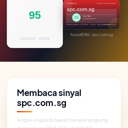
95
YourvillDNS · spc.com.sg
SANGAT AMAN
Membaca sinyal
spc.com.sg
Angka-angka di bawah berasal langsung