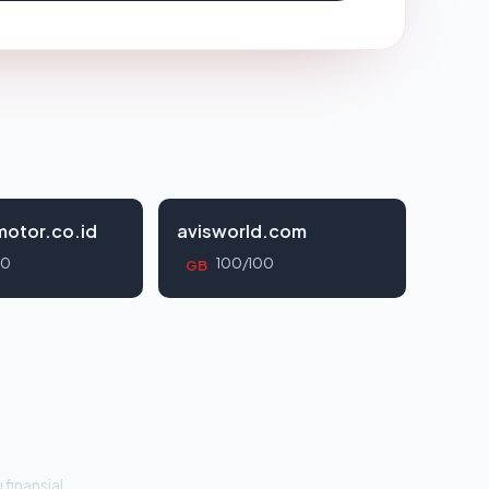
otor.co.id
avisworld.com
00
100/100
GB
 finansial.