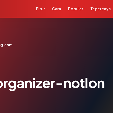
Fitur
Cara
Populer
Tepercaya
ng.com
rganizer-notlon