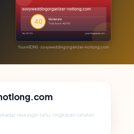
YourvillDNS · sovyweddingorganizer-notlong.com
-notlong.com
ekadar rasa ingin tahu, ringkasan catatan