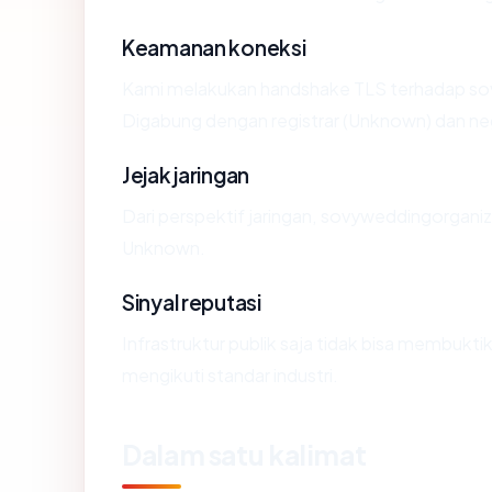
Keamanan koneksi
Kami melakukan handshake TLS terhadap s
Digabung dengan registrar (Unknown) dan ne
Jejak jaringan
Dari perspektif jaringan, sovyweddingorgani
Unknown.
Sinyal reputasi
Infrastruktur publik saja tidak bisa membukt
mengikuti standar industri.
Dalam satu kalimat