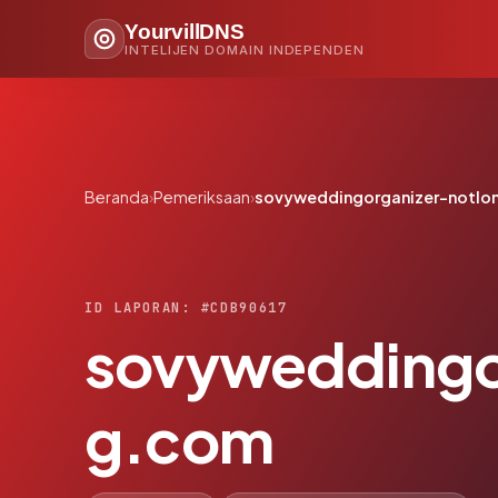
YourvillDNS
INTELIJEN DOMAIN INDEPENDEN
Beranda
›
Pemeriksaan
›
sovyweddingorganizer-notlo
ID LAPORAN: #CDB90617
sovyweddingo
g.com