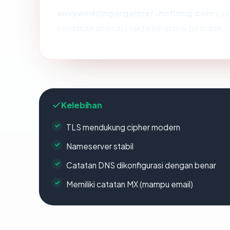
sovyweddingorganizer-notlong.com
saat
berdasarkan murni fakta infrastruktur publik.
Kelebihan
TLS mendukung cipher modern
Nameserver stabil
Catatan DNS dikonfigurasi dengan benar
Memiliki catatan MX (mampu email)