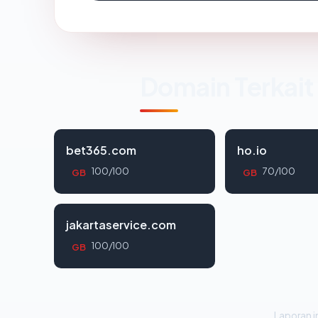
Domain Terkait
bet365.com
ho.io
100/100
70/100
GB
GB
jakartaservice.com
100/100
GB
Laporan in