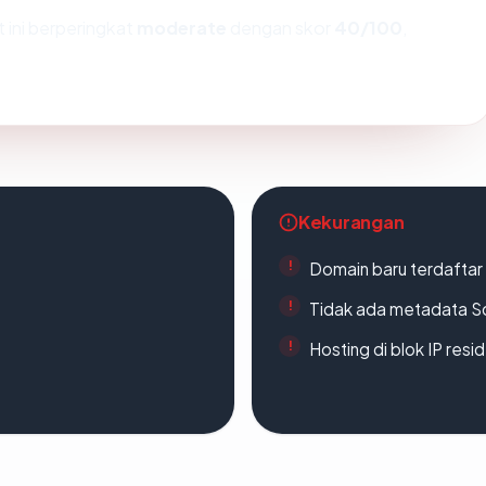
 ini berperingkat
moderate
dengan skor
40/100
,
Kekurangan
Domain baru terdaftar
Tidak ada metadata S
Hosting di blok IP resi