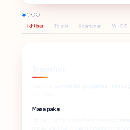
Ikhtisar
Teknis
Keamanan
WHOIS
Snapshot
Snapshot
sovyweddingorganizer-notlon
HTTPS No.
Masa pakai
Dihitung dari hari pendaftaran,
sovywedding
melalui Unknown — dalam kategori kematan