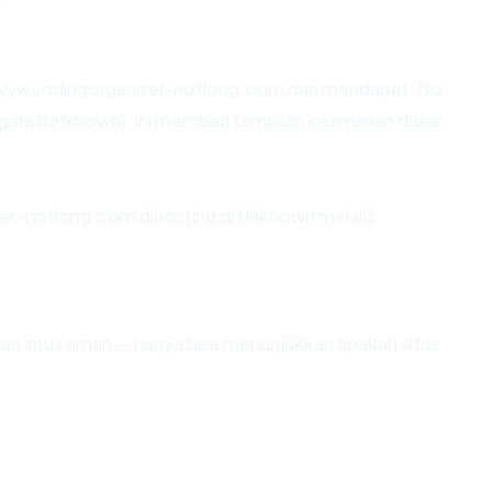
ovyweddingorganizer-notlong.com dan mendapat: No.
gara (Unknown), ini memberi tampilan keamanan dasar.
zer-notlong.com dihosting di Unknown melalui
ikan situs aman — hanya bisa menunjukkan apakah situs