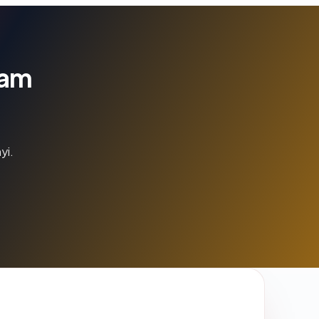
lam
yi.