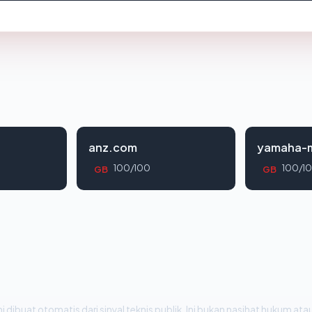
anz.com
yamaha-m
100/100
100/1
GB
GB
i dibuat otomatis dari sinyal teknis publik. Ini bukan nasihat hukum atau