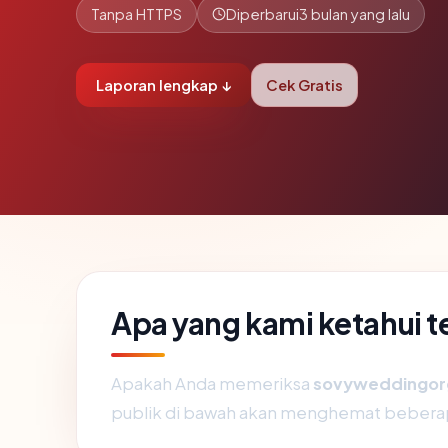
Tanpa HTTPS
Diperbarui
3 bulan yang lalu
Laporan lengkap ↓
Cek Gratis
Apa yang kami ketahui
Apakah Anda memeriksa
sovyweddingor
publik di bawah akan menghemat bebera