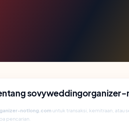
 tentang sovyweddingorganizer
ganizer-notlong.com
untuk transaksi, kemitraan, atau s
pa pencarian.