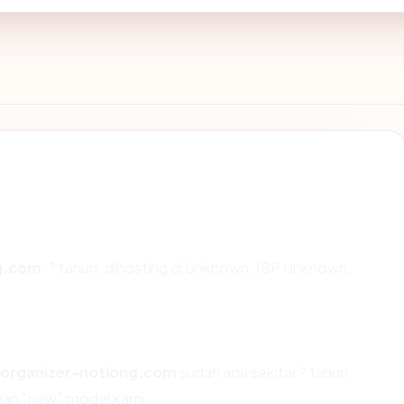
g.com
: ? tahun, dihosting di Unknown, ISP Unknown,
organizer-notlong.com
sudah ada sekitar ? tahun
gan "new" model kami.