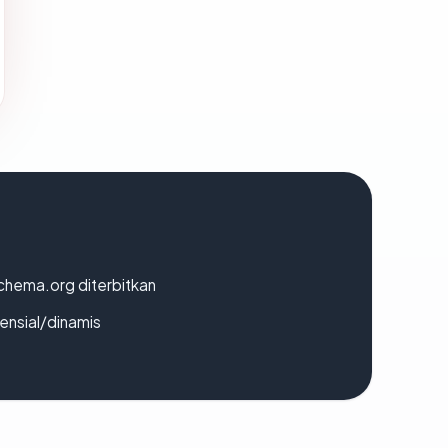
chema.org diterbitkan
densial/dinamis