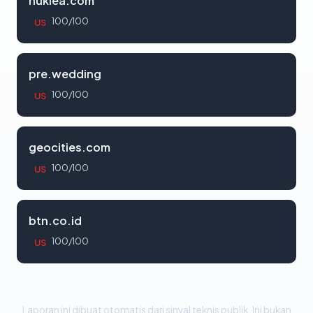
nuklea.com
100/100
US
pre.wedding
100/100
US
geocities.com
100/100
US
btn.co.id
100/100
US
Laporan ini dibuat otomatis dari sinyal teknis publik. Ini bukan