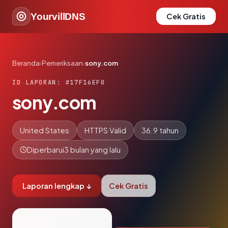
YourvillDNS
Cek Gratis
Beranda
›
Pemeriksaan
›
sony.com
ID LAPORAN: #17F16EF0
sony.com
United States
HTTPS Valid
36.9 tahun
Diperbarui
3 bulan yang lalu
Laporan lengkap ↓
Cek Gratis