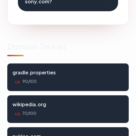
sony.com?
Domain Terkait
gradle.properties
90/100
US
wikipedia.org
70/100
US