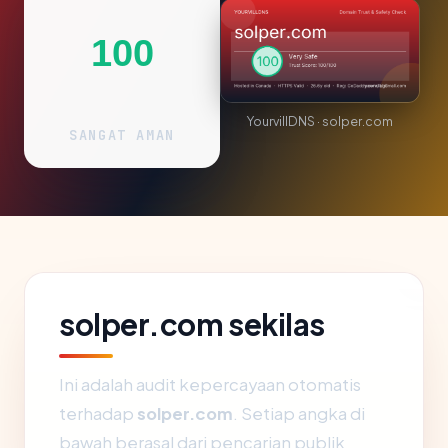
100
YourvillDNS · solper.com
SANGAT AMAN
solper.com sekilas
Ini adalah audit kepercayaan otomatis
terhadap
solper.com
. Setiap angka di
bawah berasal dari pencarian publik