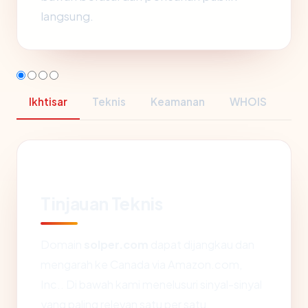
langsung.
Ikhtisar
Teknis
Keamanan
WHOIS
Tinjauan Teknis
Domain
solper.com
dapat dijangkau dan
mengarah ke Canada via Amazon.com,
Inc.. Di bawah kami menelusuri sinyal-sinyal
yang paling relevan satu per satu.