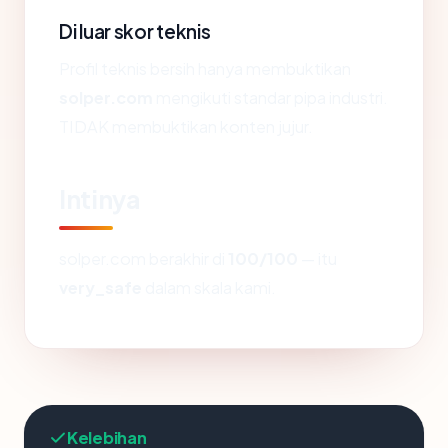
Di luar skor teknis
Profil teknis bersih hanya membuktikan
solper.com
mengikuti standar pipa industri.
TIDAK membuktikan konten jujur.
Intinya
solper.com berakhir di
100/100
— itu
very_safe
dalam skala kami.
Kelebihan