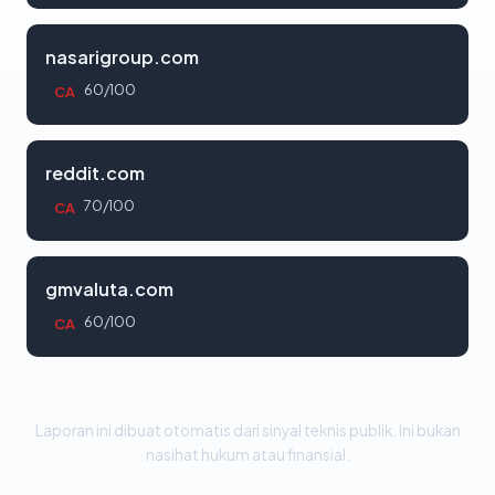
nasarigroup.com
60/100
CA
reddit.com
70/100
CA
gmvaluta.com
60/100
CA
Laporan ini dibuat otomatis dari sinyal teknis publik. Ini bukan
nasihat hukum atau finansial.