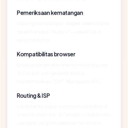
Pemeriksaan kematangan
Dari segi kematangan,
solper.com
berada
dalam kategori "mature" — sekitar 26.6
tahun terdaftar.
Kompatibilitas browser
Browser umum akan menerima konfigurasi
TLS solper.com jika probe kami
mengembalikan "OK". Nilai saat ini: OK.
Routing & ISP
Lalu lintas ke solper.com saat ini berakhir di
Amazon.com, Inc. di Canada — terlihat oleh
siapa pun yang menjalankan traceroute.