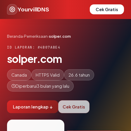
YourvillDNS
Cek Gratis
Beranda
›
Pemeriksaan
›
solper.com
ID LAPORAN: #4B07ABE4
solper.com
Canada
HTTPS Valid
26.6 tahun
Diperbarui
3 bulan yang lalu
Laporan lengkap ↓
Cek Gratis